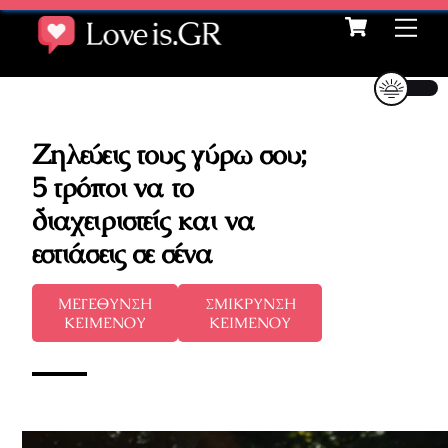
Cart
Skip
Me
to
content
Ζηλεύεις τους γύρω σου;
5 τρόποι να το
διαχειριστείς και να
εστιάσεις σε σένα
ΜΕΓΕΘΥΝΣΗ
ΣΜΙΚΡΥΝΣΗ
ΚΕΙΜΕΝΟΥ
ΚΕΙΜΕΝΟΥ