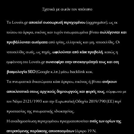
Σχετικά με αυτόν τον ιστότοπο
Το Loveis.gr
αποτελεί συσσωρευτή περιεχομένου
(aggregator), ως εκ
τούτου τα άρθρα, εικόνες και τυχόν ενσωματωμένα βίντεο
συλλέγονται και
προβάλλονται αυτόματα
από τρίτες, ελληνικές και μη, ιστοσελίδες. Οι
ιστοσελίδες αυτές, ως πηγές,
ωφελούνται από κάθε προβολή
, καθώς η
εμφάνιση στο Loveis.gr
συνεισφέρει στην επισκεψιμότητά τους και στη
βαθμολογία SEO
(Google κ.λπ.) μέσω backlink κοκ.
Τα πνευματικά δικαιώματα κάθε άρθρου, εικόνας ή βίντεο
ανήκουν
αποκλειστικά στους αρχικούς δημιουργούς και φορείς τους
, σύμφωνα με
τον Νόμο 2121/1993 και την Ευρωπαϊκή Οδηγία 2019/790 (ΕΕ) περί
προστασίας της πνευματικής ιδιοκτησίας.
Η αναδημοσίευση περιεχομένου πραγματοποιείται
εντός των ορίων της
επιτρεπόμενης παράθεσης αποσπασμάτων
(άρθρο 19 Ν.