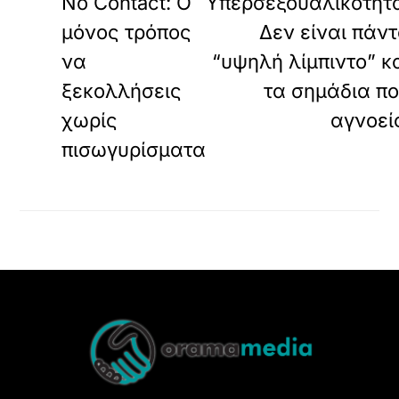
No Contact: Ο
Υπερσεξουαλικότητ
μόνος τρόπος
Δεν είναι πάν
να
“υψηλή λίμπιντο” κ
ξεκολλήσεις
τα σημάδια π
χωρίς
αγνοεί
πισωγυρίσματα
Back
To
Top