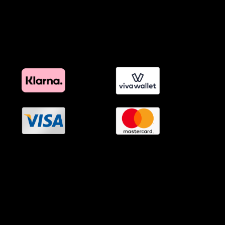
Όροι Affiliate Συνδέσμων & Προωθητικού Υλικού
Πολιτική Διαφημιστικής Διαφάνειας
Όροι Προγράμματος Επιβράβευσης
OramaMedia Network
Agrotikes.gr
Politikes.gr
Athlitikes.gr
Texnologika.gr