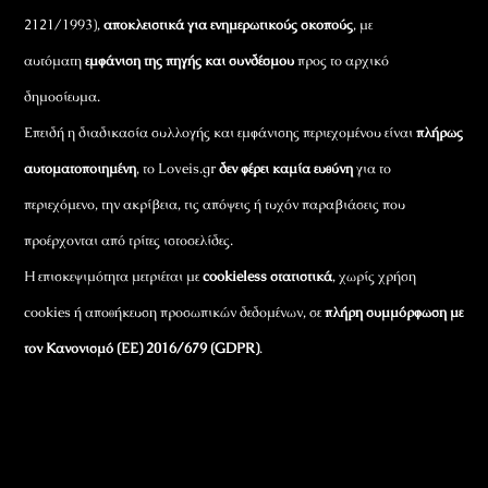
2121/1993),
αποκλειστικά για ενημερωτικούς σκοπούς
, με
αυτόματη
εμφάνιση της πηγής και συνδέσμου
προς το αρχικό
δημοσίευμα.
Επειδή η διαδικασία συλλογής και εμφάνισης περιεχομένου είναι
πλήρως
αυτοματοποιημένη
, το Loveis.gr
δεν φέρει καμία ευθύνη
για το
περιεχόμενο, την ακρίβεια, τις απόψεις ή τυχόν παραβιάσεις που
προέρχονται από τρίτες ιστοσελίδες.
Η επισκεψιμότητα μετριέται με
cookieless στατιστικά
, χωρίς χρήση
cookies ή αποθήκευση προσωπικών δεδομένων, σε
πλήρη συμμόρφωση με
τον Κανονισμό (ΕΕ) 2016/679 (GDPR)
.
Εταιρικά Στοιχεία
Πώς Λειτουργεί