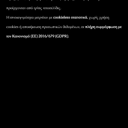
προέρχονται από τρίτες ιστοσελίδες.
Η επισκεψιμότητα μετριέται με
cookieless στατιστικά
, χωρίς χρήση
cookies ή αποθήκευση προσωπικών δεδομένων, σε
πλήρη συμμόρφωση με
τον Κανονισμό (ΕΕ) 2016/679 (GDPR)
.
Εταιρικά Στοιχεία
Πώς Λειτουργεί
Πολιτική Απορρήτου & Cookies
Πολιτική Πλουραλισμού και Διαφάνειας
Όροι Χρήσης και Πολιτική Λειτουργίας
Όροι Αγορών, Αποστολών & Επιστροφών
Όροι Συμμετοχής σε Παιχνίδια & Διαγωνισμούς