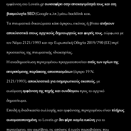
εμφάνιση στο Loveis.gr
συνεισφέρει στην επισκεψιμότητά τους και στη
βαθμολογία SEO
(Google κ.λπ.) μέσω backlink κοκ.
Τα πνευματικά δικαιώματα κάθε άρθρου, εικόνας ή βίντεο
ανήκουν
αποκλειστικά στους αρχικούς δημιουργούς και φορείς τους
, σύμφωνα με
τον Νόμο 2121/1993 και την Ευρωπαϊκή Οδηγία 2019/790 (ΕΕ) περί
προστασίας της πνευματικής ιδιοκτησίας.
Η αναδημοσίευση περιεχομένου πραγματοποιείται
εντός των ορίων της
επιτρεπόμενης παράθεσης αποσπασμάτων
(άρθρο 19 Ν.
2121/1993),
αποκλειστικά για ενημερωτικούς σκοπούς
, με
αυτόματη
εμφάνιση της πηγής και συνδέσμου
προς το αρχικό
δημοσίευμα.
Επειδή η διαδικασία συλλογής και εμφάνισης περιεχομένου είναι
πλήρως
αυτοματοποιημένη
, το Loveis.gr
δεν φέρει καμία ευθύνη
για το
περιεχόμενο, την ακρίβεια, τις απόψεις ή τυχόν παραβιάσεις που