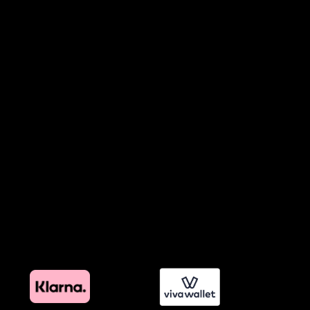
Όροι Παραχώρησης Video
Πολιτική Απορρήτου Chatbots
Πολιτική Χρήσης Τεχνητής Νοημοσύνης
Προϊόντα Φιλικά προς το Περιβάλλον
Πολιτική Εκπτώσεων και Προσφορών
Όροι Affiliate Συνδέσμων & Προωθητικού Υλικού
Πολιτική Διαφημιστικής Διαφάνειας
Όροι Προγράμματος Επιβράβευσης