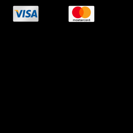
OramaMedia Network
Agrotikes.gr
Politikes.gr
Athlitikes.gr
Texnologika.gr
AutoMotoPlus.gr
Thisishellas.gr
GnosiGiaOlous.gr
Topikanea.gr
GoneisPlus.gr
TourismosPlus.gr
Kultura.gr
TVnea.gr
Loatki.gr
Upnow.gr