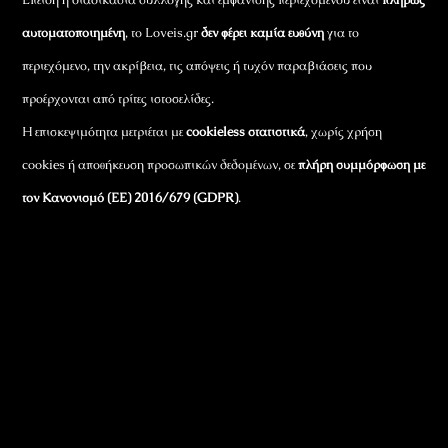
αυτοματοποιημένη
, το Loveis.gr
δεν φέρει καμία ευθύνη
για το
περιεχόμενο, την ακρίβεια, τις απόψεις ή τυχόν παραβιάσεις που
προέρχονται από τρίτες ιστοσελίδες.
Η επισκεψιμότητα μετριέται με
cookieless στατιστικά
, χωρίς χρήση
cookies ή αποθήκευση προσωπικών δεδομένων, σε
πλήρη συμμόρφωση με
τον Κανονισμό (ΕΕ) 2016/679 (GDPR)
.
Εταιρικά Στοιχεία
Πώς Λειτουργεί
Πολιτική Απορρήτου & Cookies
Πολιτική Πλουραλισμού και Διαφάνειας
Όροι Χρήσης και Πολιτική Λειτουργίας