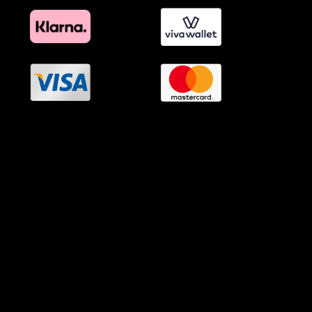
OramaMedia Network
Agrotikes.gr
Politikes.gr
Athlitikes.gr
Texnologika.gr
AutoMotoPlus.gr
Thisishellas.gr
GnosiGiaOlous.gr
Topikanea.gr
GoneisPlus.gr
TourismosPlus.gr