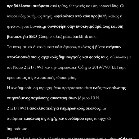
προβάλλονται αυτόματα
από τρίτες, ελληνικές και μη, ιστοσελίδες. Οι
ιστοσελίδες αυτές, ως πηγές,
ωφελούνται από κάθε προβολή
, καθώς η
εμφάνιση στο Loveis.gr
συνεισφέρει στην επισκεψιμότητά τους και στη
βαθμολογία SEO
(Google κ.λπ.) μέσω backlink κοκ.
Τα πνευματικά δικαιώματα κάθε άρθρου, εικόνας ή βίντεο
ανήκουν
αποκλειστικά στους αρχικούς δημιουργούς και φορείς τους
, σύμφωνα με
τον Νόμο 2121/1993 και την Ευρωπαϊκή Οδηγία 2019/790 (ΕΕ) περί
προστασίας της πνευματικής ιδιοκτησίας.
Η αναδημοσίευση περιεχομένου πραγματοποιείται
εντός των ορίων της
επιτρεπόμενης παράθεσης αποσπασμάτων
(άρθρο 19 Ν.
2121/1993),
αποκλειστικά για ενημερωτικούς σκοπούς
, με
αυτόματη
εμφάνιση της πηγής και συνδέσμου
προς το αρχικό
δημοσίευμα.
Επειδή η διαδικασία συλλογής και εμφάνισης περιεχομένου είναι
πλήρως