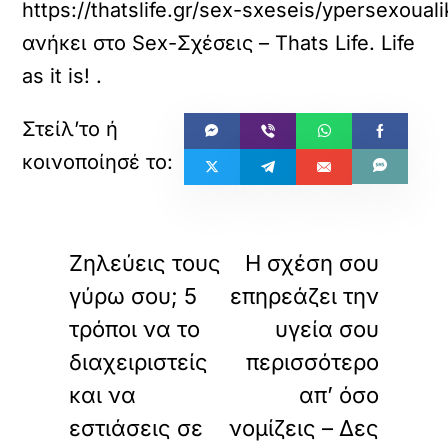
https://thatslife.gr/sex-sxeseis/ypersexoual
ανήκει στο
Sex-Σχέσεις – Thats Life. Life
as it is!
.
«
»
ΠΡΟΗΓΟΥΜΕΝΟ
ΕΠΟΜΕΝΟ
Ζηλεύεις τους
Η σχέση σου
γύρω σου; 5
επηρεάζει την
τρόποι να το
υγεία σου
διαχειριστείς
περισσότερο
και να
απ’ όσο
εστιάσεις σε
νομίζεις – Δες