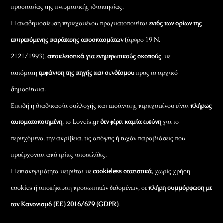
προστασίας της πνευματικής ιδιοκτησίας.
Η αναδημοσίευση περιεχομένου πραγματοποιείται
εντός των ορίων της
επιτρεπόμενης παράθεσης αποσπασμάτων
(άρθρο 19 Ν.
2121/1993),
αποκλειστικά για ενημερωτικούς σκοπούς
, με
αυτόματη
εμφάνιση της πηγής και συνδέσμου
προς το αρχικό
δημοσίευμα.
Επειδή η διαδικασία συλλογής και εμφάνισης περιεχομένου είναι
πλήρως
αυτοματοποιημένη
, το Loveis.gr
δεν φέρει καμία ευθύνη
για το
περιεχόμενο, την ακρίβεια, τις απόψεις ή τυχόν παραβιάσεις που
προέρχονται από τρίτες ιστοσελίδες.
Η επισκεψιμότητα μετριέται με
cookieless στατιστικά
, χωρίς χρήση
cookies ή αποθήκευση προσωπικών δεδομένων, σε
πλήρη συμμόρφωση με
τον Κανονισμό (ΕΕ) 2016/679 (GDPR)
.