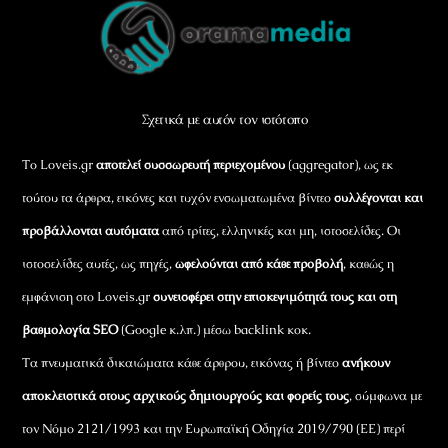
Back
To
Top
Σχετικά με αυτόν τον ιστότοπο
Το Loveis.gr
αποτελεί συσσωρευτή περιεχομένου
(aggregator), ως εκ
τούτου τα άρθρα, εικόνες και τυχόν ενσωματωμένα βίντεο
συλλέγονται και
προβάλλονται αυτόματα
από τρίτες, ελληνικές και μη, ιστοσελίδες. Οι
ιστοσελίδες αυτές, ως πηγές,
ωφελούνται από κάθε προβολή
, καθώς η
εμφάνιση στο Loveis.gr
συνεισφέρει στην επισκεψιμότητά τους και στη
βαθμολογία SEO
(Google κ.λπ.) μέσω backlink κοκ.
Τα πνευματικά δικαιώματα κάθε άρθρου, εικόνας ή βίντεο
ανήκουν
αποκλειστικά στους αρχικούς δημιουργούς και φορείς τους
, σύμφωνα με
τον Νόμο 2121/1993 και την Ευρωπαϊκή Οδηγία 2019/790 (ΕΕ) περί