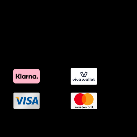
Προϊόντα Φιλικά προς το Περιβάλλον
Πολιτική Εκπτώσεων και Προσφορών
Όροι Affiliate Συνδέσμων & Προωθητικού Υλικού
Πολιτική Διαφημιστικής Διαφάνειας
Όροι Προγράμματος Επιβράβευσης
OramaMedia Network