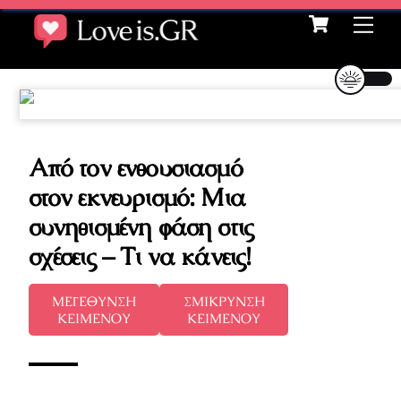
Cart
Skip
Me
to
content
Από τον ενθουσιασμό
στον εκνευρισμό: Μια
συνηθισμένη φάση στις
σχέσεις – Τι να κάνεις!
ΜΕΓΕΘΥΝΣΗ
ΣΜΙΚΡΥΝΣΗ
ΚΕΙΜΕΝΟΥ
ΚΕΙΜΕΝΟΥ