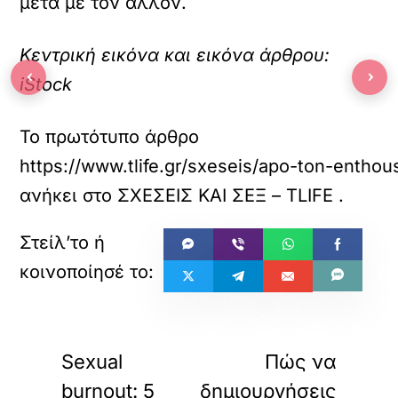
μετά με τον άλλον.
Κεντρική εικόνα και εικόνα άρθρου:
‹
›
iStock
Το πρωτότυπο άρθρο
https://www.tlife.gr/sxeseis/apo-ton-entho
ανήκει στο
ΣΧΕΣΕΙΣ ΚΑΙ ΣΕΞ – TLIFE
.
«
»
ΠΡΟΗΓΟΥΜΕΝΟ
ΕΠΟΜΕΝΟ
Sexual
Πώς να
burnout: 5
δημιουργήσεις