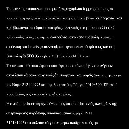
Το Loveis.gr
αποτελεί συσσωρευτή περιεχομένου
(aggregator), ως εκ
τούτου τα άρθρα, εικόνες και τυχόν ενσωματωμένα βίντεο
συλλέγονται και
προβάλλονται αυτόματα
από τρίτες, ελληνικές και μη, ιστοσελίδες. Οι
ιστοσελίδες αυτές, ως πηγές,
ωφελούνται από κάθε προβολή
, καθώς η
εμφάνιση στο Loveis.gr
συνεισφέρει στην επισκεψιμότητά τους και στη
βαθμολογία SEO
(Google κ.λπ.) μέσω backlink κοκ.
Τα πνευματικά δικαιώματα κάθε άρθρου, εικόνας ή βίντεο
ανήκουν
αποκλειστικά στους αρχικούς δημιουργούς και φορείς τους
, σύμφωνα με
τον Νόμο 2121/1993 και την Ευρωπαϊκή Οδηγία 2019/790 (ΕΕ) περί
προστασίας της πνευματικής ιδιοκτησίας.
Η αναδημοσίευση περιεχομένου πραγματοποιείται
εντός των ορίων της
επιτρεπόμενης παράθεσης αποσπασμάτων
(άρθρο 19 Ν.
2121/1993),
αποκλειστικά για ενημερωτικούς σκοπούς
, με