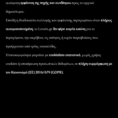
αυτόματη
εμφάνιση της πηγής και συνδέσμου
προς το αρχικό
δημοσίευμα.
Επειδή η διαδικασία συλλογής και εμφάνισης περιεχομένου είναι
πλήρως
αυτοματοποιημένη
, το Loveis.gr
δεν φέρει καμία ευθύνη
για το
περιεχόμενο, την ακρίβεια, τις απόψεις ή τυχόν παραβιάσεις που
προέρχονται από τρίτες ιστοσελίδες.
Η επισκεψιμότητα μετριέται με
cookieless στατιστικά
, χωρίς χρήση
cookies ή αποθήκευση προσωπικών δεδομένων, σε
πλήρη συμμόρφωση με
τον Κανονισμό (ΕΕ) 2016/679 (GDPR)
.
Εταιρικά Στοιχεία
Πώς Λειτουργεί
Πολιτική Απορρήτου & Cookies