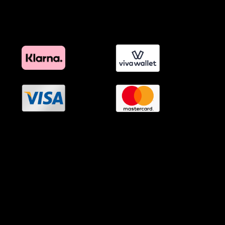
Πολιτική Διαφημιστικής Διαφάνειας
Όροι Προγράμματος Επιβράβευσης
OramaMedia Network
Agrotikes.gr
Politikes.gr
Athlitikes.gr
Texnologika.gr
AutoMotoPlus.gr
Thisishellas.gr