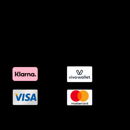
Προϊόντα Φιλικά προς το Περιβάλλον
Πολιτική Εκπτώσεων και Προσφορών
Όροι Affiliate Συνδέσμων & Προωθητικού Υλικού
Πολιτική Διαφημιστικής Διαφάνειας
Όροι Προγράμματος Επιβράβευσης
OramaMedia Network