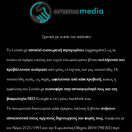
Back
To
Top
Σχετικά με αυτόν τον ιστότοπο
Το Loveis.gr
αποτελεί συσσωρευτή περιεχομένου
(aggregator), ως εκ
τούτου τα άρθρα, εικόνες και τυχόν ενσωματωμένα βίντεο
συλλέγονται και
προβάλλονται αυτόματα
από τρίτες, ελληνικές και μη, ιστοσελίδες. Οι
ιστοσελίδες αυτές, ως πηγές,
ωφελούνται από κάθε προβολή
, καθώς η
εμφάνιση στο Loveis.gr
συνεισφέρει στην επισκεψιμότητά τους και στη
βαθμολογία SEO
(Google κ.λπ.) μέσω backlink κοκ.
Τα πνευματικά δικαιώματα κάθε άρθρου, εικόνας ή βίντεο
ανήκουν
αποκλειστικά στους αρχικούς δημιουργούς και φορείς τους
, σύμφωνα με
τον Νόμο 2121/1993 και την Ευρωπαϊκή Οδηγία 2019/790 (ΕΕ) περί