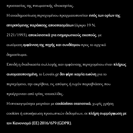
προστασίας της πνευματικής ιδιοκτησίας.
Η αναδημοσίευση περιεχομένου πραγματοποιείται
εντός των ορίων της
επιτρεπόμενης παράθεσης αποσπασμάτων
(άρθρο 19 Ν.
2121/1993),
αποκλειστικά για ενημερωτικούς σκοπούς
, με
αυτόματη
εμφάνιση της πηγής και συνδέσμου
προς το αρχικό
δημοσίευμα.
Επειδή η διαδικασία συλλογής και εμφάνισης περιεχομένου είναι
πλήρως
αυτοματοποιημένη
, το Loveis.gr
δεν φέρει καμία ευθύνη
για το
περιεχόμενο, την ακρίβεια, τις απόψεις ή τυχόν παραβιάσεις που
προέρχονται από τρίτες ιστοσελίδες.
Η επισκεψιμότητα μετριέται με
cookieless στατιστικά
, χωρίς χρήση
cookies ή αποθήκευση προσωπικών δεδομένων, σε
πλήρη συμμόρφωση με
τον Κανονισμό (ΕΕ) 2016/679 (GDPR)
.