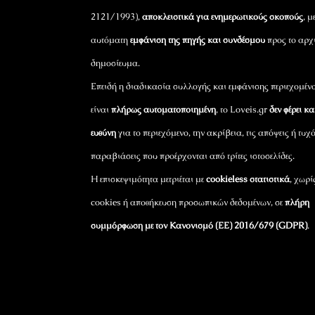
2121/1993),
αποκλειστικά για ενημερωτικούς σκοπούς
, μ
αυτόματη
εμφάνιση της πηγής και συνδέσμου
προς το αρχ
δημοσίευμα.
Επειδή η διαδικασία συλλογής και εμφάνισης περιεχομέν
είναι
πλήρως αυτοματοποιημένη
, το Loveis.gr
δεν φέρει κ
ευθύνη
για το περιεχόμενο, την ακρίβεια, τις απόψεις ή τυχ
παραβιάσεις που προέρχονται από τρίτες ιστοσελίδες.
Η επισκεψιμότητα μετριέται με
cookieless στατιστικά
, χωρί
cookies ή αποθήκευση προσωπικών δεδομένων, σε
πλήρη
συμμόρφωση με τον Κανονισμό (ΕΕ) 2016/679 (GDPR)
.