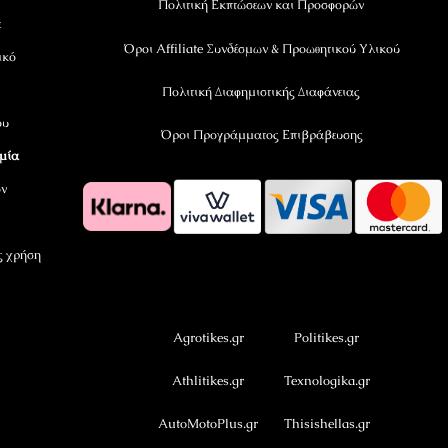
Πολιτική Εκπτώσεων και Προσφορών
ε
Όροι Affiliate Συνδέσμων & Προωθητικού Υλικού
ικό
Πολιτική Διαφημιστικής Διαφάνειας
ου
Όροι Προγράμματος Επιβράβευσης
αμία
όν
ς χρήση
OramaMedia Network
Agrotikes.gr
Politikes.gr
Athlitikes.gr
Texnologika.gr
AutoMotoPlus.gr
Thisishellas.gr