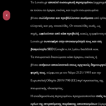
Το Loveis.gr
αποτελεί συσσωρευτή περιεχομένου
(aggregat
εκ τούτου τα άρθρα, εικόνες και τυχόν ενσωματωμένα
‹
βίντεο
συλλέγονται και προβάλλονται αυτόματα
από τρίτε
ελληνικές και μη, ιστοσελίδες. Οι ιστοσελίδες αυτές, ως
πηγές,
ωφελούνται από κάθε προβολή
, καθώς η εμφάνιση σ
Loveis.gr
συνεισφέρει στην επισκεψιμότητά τους και στη
βαθμολογία SEO
(Google κ.λπ.) μέσω backlink κοκ.
Τα πνευματικά δικαιώματα κάθε άρθρου, εικόνας ή
βίντεο
ανήκουν αποκλειστικά στους αρχικούς δημιουργού
φορείς τους
, σύμφωνα με τον Νόμο 2121/1993 και την
Ευρωπαϊκή Οδηγία 2019/790 (ΕΕ) περί προστασίας της
πνευματικής ιδιοκτησίας.
Η αναδημοσίευση περιεχομένου πραγματοποιείται
εντός τ
ορίων της επιτρεπόμενης παράθεσης αποσπασμάτων
(άρθρ