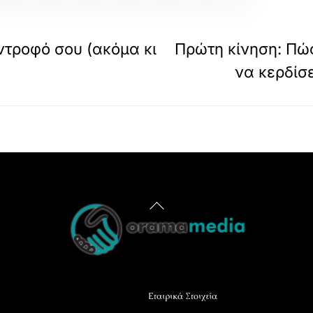
τροφό σου (ακόμα κι
Πρώτη κίνηση: Πώς
να κερδίσ
Back
To
Top
Εταιρικά Στοιχεία