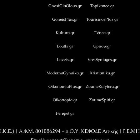
GnosiGiaOlous.gr
Topikanea.gr
GoneisPlus.gr
TourismosPlus.gr
Kultura.gr
TVnea.gr
Loatki.gr
Upnow.gr
Loveis.gr
VresSyntages.gr
ModernaGynaika.gr
Xristianika.gr
OikonomiaPlus.gr
ZoumeKalytera.gr
Oikotropia.gr
ZoumeSpiti.gr
Perepet.gr
Κ.Ε.) | Α.Φ.Μ. 801086294 – Δ.Ο.Υ. ΚΕΦΟΔΕ Αττικής | Γ.Ε.Μ