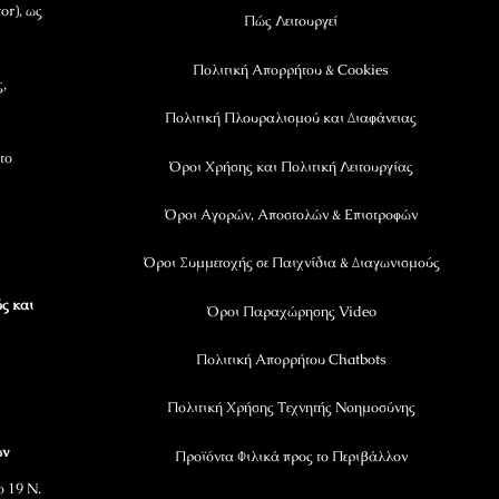
or), ως
Πώς Λειτουργεί
Πολιτική Απορρήτου & Cookies
ς,
Πολιτική Πλουραλισμού και Διαφάνειας
το
Όροι Χρήσης και Πολιτική Λειτουργίας
Όροι Αγορών, Αποστολών & Επιστροφών
Όροι Συμμετοχής σε Παιχνίδια & Διαγωνισμούς
ς και
Όροι Παραχώρησης Video
Πολιτική Απορρήτου Chatbots
Πολιτική Χρήσης Τεχνητής Νοημοσύνης
ων
Προϊόντα Φιλικά προς το Περιβάλλον
ο 19 Ν.