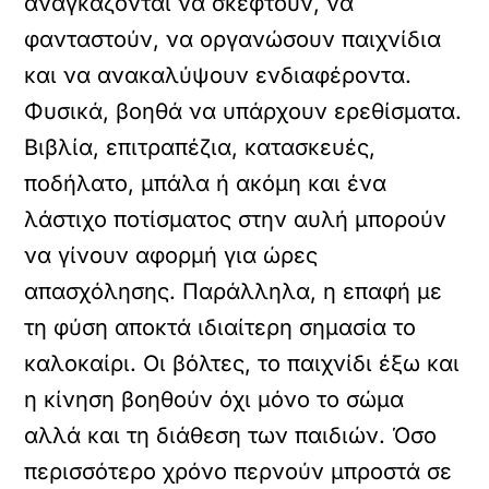
αναγκάζονται να σκεφτούν, να
φανταστούν, να οργανώσουν παιχνίδια
και να ανακαλύψουν ενδιαφέροντα.
Φυσικά, βοηθά να υπάρχουν ερεθίσματα.
Βιβλία, επιτραπέζια, κατασκευές,
ποδήλατο, μπάλα ή ακόμη και ένα
λάστιχο ποτίσματος στην αυλή μπορούν
να γίνουν αφορμή για ώρες
απασχόλησης. Παράλληλα, η επαφή με
τη φύση αποκτά ιδιαίτερη σημασία το
καλοκαίρι. Οι βόλτες, το παιχνίδι έξω και
η κίνηση βοηθούν όχι μόνο το σώμα
αλλά και τη διάθεση των παιδιών. Όσο
περισσότερο χρόνο περνούν μπροστά σε