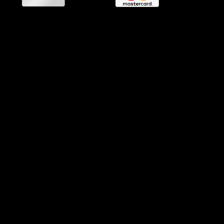
OramaMedia Network
Agrotikes.gr
Politikes.gr
Athlitikes.gr
Texnologika.gr
AutoMotoPlus.gr
Thisishellas.gr
GnosiGiaOlous.gr
Topikanea.gr
GoneisPlus.gr
TourismosPlus.gr
Kultura.gr
TVnea.gr
Loatki.gr
Upnow.gr
Loveis.gr
VresSyntages.gr