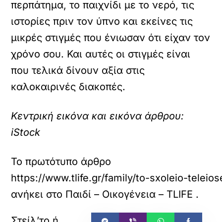
περπάτημα, το παιχνίδι με το νερό, τις
ιστορίες πριν τον ύπνο και εκείνες τις
μικρές στιγμές που ένιωσαν ότι είχαν τον
χρόνο σου. Και αυτές οι στιγμές είναι
που τελικά δίνουν αξία στις
καλοκαιρινές διακοπές.
Κεντρική εικόνα και εικόνα άρθρου:
iStock
Το πρωτότυπο άρθρο
https://www.tlife.gr/family/to-sxoleio-teleio
ανήκει στο
Παιδί – Οικογένεια – TLIFE
.