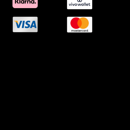
OramaMedia Network
Agrotikes.gr
Politikes.gr
Athlitikes.gr
Texnologika.gr
AutoMotoPlus.gr
Thisishellas.gr
GnosiGiaOlous.gr
Topikanea.gr
GoneisPlus.gr
TourismosPlus.gr
Kultura.gr
TVnea.gr