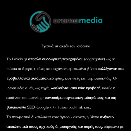
Back
To
Top
Σχετικά με αυτόν τον ιστότοπο
Το Loveis.gr
αποτελεί συσσωρευτή περιεχομένου
(aggregator), ως εκ
τούτου τα άρθρα, εικόνες και τυχόν ενσωματωμένα βίντεο
συλλέγονται και
προβάλλονται αυτόματα
από τρίτες, ελληνικές και μη, ιστοσελίδες. Οι
ιστοσελίδες αυτές, ως πηγές,
ωφελούνται από κάθε προβολή
, καθώς η
εμφάνιση στο Loveis.gr
συνεισφέρει στην επισκεψιμότητά τους και στη
βαθμολογία SEO
(Google κ.λπ.) μέσω backlink κοκ.
Τα πνευματικά δικαιώματα κάθε άρθρου, εικόνας ή βίντεο
ανήκουν
αποκλειστικά στους αρχικούς δημιουργούς και φορείς τους
, σύμφωνα με