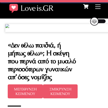
Cart
Skip
Me
to
content
«Δεν θέλω παιδιά, ή
μήπως θέλω»; Η σκέψη
που περνά από το μυαλό
περισσότερων γυναικών
απ’ όσες νομίζεις
ΜΕΓΕΘΥΝΣΗ
ΣΜΙΚΡΥΝΣΗ
ΚΕΙΜΕΝΟΥ
ΚΕΙΜΕΝΟΥ