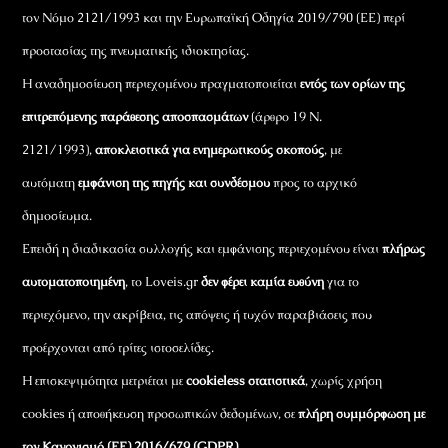
τον Νόμο 2121/1993 και την Ευρωπαϊκή Οδηγία 2019/790 (ΕΕ) περί
προστασίας της πνευματικής ιδιοκτησίας.
Η αναδημοσίευση περιεχομένου πραγματοποιείται
εντός των ορίων της
επιτρεπόμενης παράθεσης αποσπασμάτων
(άρθρο 19 Ν.
2121/1993),
αποκλειστικά για ενημερωτικούς σκοπούς
, με
αυτόματη
εμφάνιση της πηγής και συνδέσμου
προς το αρχικό
δημοσίευμα.
Επειδή η διαδικασία συλλογής και εμφάνισης περιεχομένου είναι
πλήρως
αυτοματοποιημένη
, το Loveis.gr
δεν φέρει καμία ευθύνη
για το
περιεχόμενο, την ακρίβεια, τις απόψεις ή τυχόν παραβιάσεις που
προέρχονται από τρίτες ιστοσελίδες.
Η επισκεψιμότητα μετριέται με
cookieless στατιστικά
, χωρίς χρήση
cookies ή αποθήκευση προσωπικών δεδομένων, σε
πλήρη συμμόρφωση με
τον Κανονισμό (ΕΕ) 2016/679 (GDPR)
.