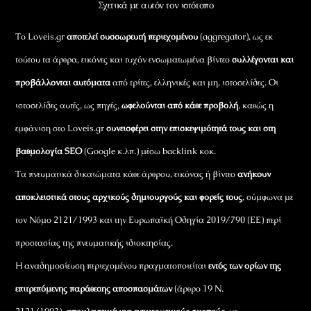
Σχετικά με αυτόν τον ιστότοπο
Το Loveis.gr
αποτελεί συσσωρευτή περιεχομένου
(aggregator), ως εκ
τούτου τα άρθρα, εικόνες και τυχόν ενσωματωμένα βίντεο
συλλέγονται και
προβάλλονται αυτόματα
από τρίτες, ελληνικές και μη, ιστοσελίδες. Οι
ιστοσελίδες αυτές, ως πηγές,
ωφελούνται από κάθε προβολή
, καθώς η
εμφάνιση στο Loveis.gr
συνεισφέρει στην επισκεψιμότητά τους και στη
βαθμολογία SEO
(Google κ.λπ.) μέσω backlink κοκ.
Τα πνευματικά δικαιώματα κάθε άρθρου, εικόνας ή βίντεο
ανήκουν
αποκλειστικά στους αρχικούς δημιουργούς και φορείς τους
, σύμφωνα με
τον Νόμο 2121/1993 και την Ευρωπαϊκή Οδηγία 2019/790 (ΕΕ) περί
προστασίας της πνευματικής ιδιοκτησίας.
Η αναδημοσίευση περιεχομένου πραγματοποιείται
εντός των ορίων της
επιτρεπόμενης παράθεσης αποσπασμάτων
(άρθρο 19 Ν.