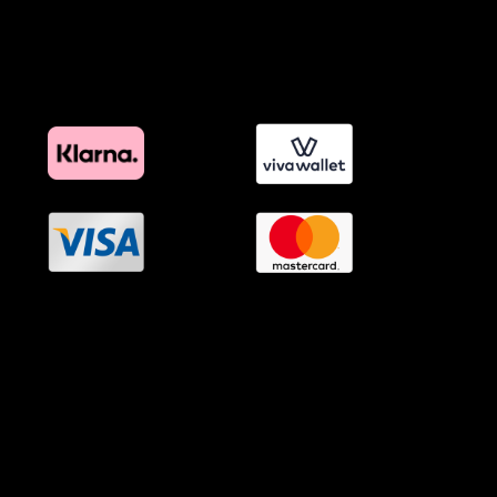
Πολιτική Διαφημιστικής Διαφάνειας
Όροι Προγράμματος Επιβράβευσης
OramaMedia Network
Agrotikes.gr
Politikes.gr
Athlitikes.gr
Texnologika.gr
AutoMotoPlus.gr
Thisishellas.gr