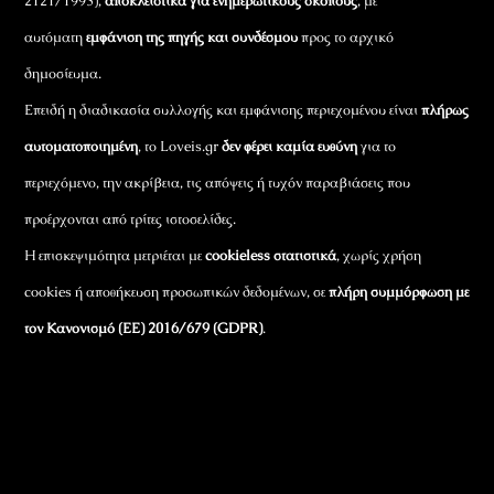
2121/1993),
αποκλειστικά για ενημερωτικούς σκοπούς
, με
αυτόματη
εμφάνιση της πηγής και συνδέσμου
προς το αρχικό
δημοσίευμα.
Επειδή η διαδικασία συλλογής και εμφάνισης περιεχομένου είναι
πλήρως
αυτοματοποιημένη
, το Loveis.gr
δεν φέρει καμία ευθύνη
για το
περιεχόμενο, την ακρίβεια, τις απόψεις ή τυχόν παραβιάσεις που
προέρχονται από τρίτες ιστοσελίδες.
Η επισκεψιμότητα μετριέται με
cookieless στατιστικά
, χωρίς χρήση
cookies ή αποθήκευση προσωπικών δεδομένων, σε
πλήρη συμμόρφωση με
τον Κανονισμό (ΕΕ) 2016/679 (GDPR)
.
Εταιρικά Στοιχεία
Πώς Λειτουργεί
Πολιτική Απορρήτου & Cookies