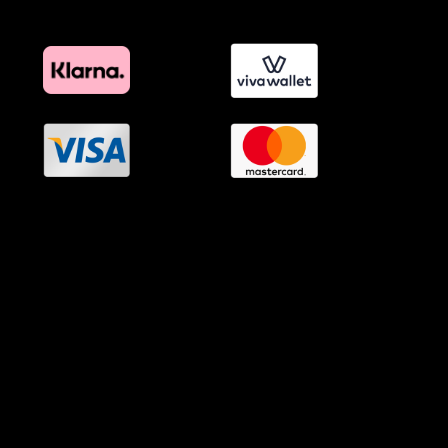
OramaMedia Network
Agrotikes.gr
Politikes.gr
Athlitikes.gr
Texnologika.gr
AutoMotoPlus.gr
Thisishellas.gr
GnosiGiaOlous.gr
Topikanea.gr