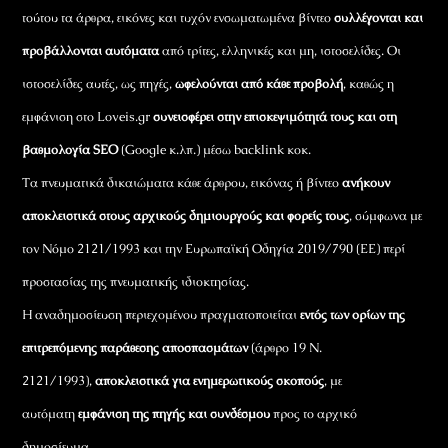
τούτου τα άρθρα, εικόνες και τυχόν ενσωματωμένα βίντεο
συλλέγονται και
προβάλλονται αυτόματα
από τρίτες, ελληνικές και μη, ιστοσελίδες. Οι
ιστοσελίδες αυτές, ως πηγές,
ωφελούνται από κάθε προβολή
, καθώς η
εμφάνιση στο Loveis.gr
συνεισφέρει στην επισκεψιμότητά τους και στη
βαθμολογία SEO
(Google κ.λπ.) μέσω backlink κοκ.
Τα πνευματικά δικαιώματα κάθε άρθρου, εικόνας ή βίντεο
ανήκουν
αποκλειστικά στους αρχικούς δημιουργούς και φορείς τους
, σύμφωνα με
τον Νόμο 2121/1993 και την Ευρωπαϊκή Οδηγία 2019/790 (ΕΕ) περί
προστασίας της πνευματικής ιδιοκτησίας.
Η αναδημοσίευση περιεχομένου πραγματοποιείται
εντός των ορίων της
επιτρεπόμενης παράθεσης αποσπασμάτων
(άρθρο 19 Ν.
2121/1993),
αποκλειστικά για ενημερωτικούς σκοπούς
, με
αυτόματη
εμφάνιση της πηγής και συνδέσμου
προς το αρχικό
δημοσίευμα.