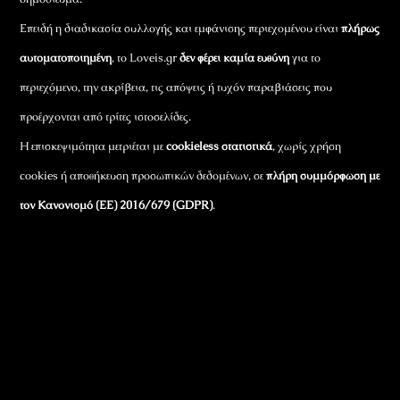
Επειδή η διαδικασία συλλογής και εμφάνισης περιεχομένου είναι
πλήρως
αυτοματοποιημένη
, το Loveis.gr
δεν φέρει καμία ευθύνη
για το
περιεχόμενο, την ακρίβεια, τις απόψεις ή τυχόν παραβιάσεις που
προέρχονται από τρίτες ιστοσελίδες.
Η επισκεψιμότητα μετριέται με
cookieless στατιστικά
, χωρίς χρήση
cookies ή αποθήκευση προσωπικών δεδομένων, σε
πλήρη συμμόρφωση με
τον Κανονισμό (ΕΕ) 2016/679 (GDPR)
.
Εταιρικά Στοιχεία
Πώς Λειτουργεί
Πολιτική Απορρήτου & Cookies
Πολιτική Πλουραλισμού και Διαφάνειας