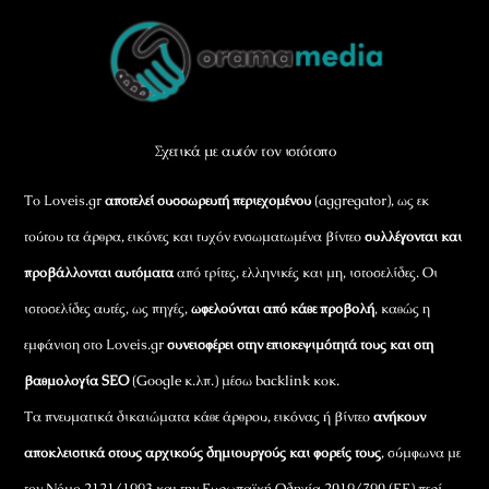
Back
To
Top
Σχετικά με αυτόν τον ιστότοπο
Το Loveis.gr
αποτελεί συσσωρευτή περιεχομένου
(aggregator), ως εκ
τούτου τα άρθρα, εικόνες και τυχόν ενσωματωμένα βίντεο
συλλέγονται και
προβάλλονται αυτόματα
από τρίτες, ελληνικές και μη, ιστοσελίδες. Οι
ιστοσελίδες αυτές, ως πηγές,
ωφελούνται από κάθε προβολή
, καθώς η
εμφάνιση στο Loveis.gr
συνεισφέρει στην επισκεψιμότητά τους και στη
βαθμολογία SEO
(Google κ.λπ.) μέσω backlink κοκ.
Τα πνευματικά δικαιώματα κάθε άρθρου, εικόνας ή βίντεο
ανήκουν
αποκλειστικά στους αρχικούς δημιουργούς και φορείς τους
, σύμφωνα με
τον Νόμο 2121/1993 και την Ευρωπαϊκή Οδηγία 2019/790 (ΕΕ) περί