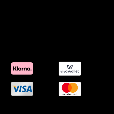
Προϊόντα Φιλικά προς το Περιβάλλον
Πολιτική Εκπτώσεων και Προσφορών
Όροι Affiliate Συνδέσμων & Προωθητικού Υλικού
Πολιτική Διαφημιστικής Διαφάνειας
Όροι Προγράμματος Επιβράβευσης
OramaMedia Network