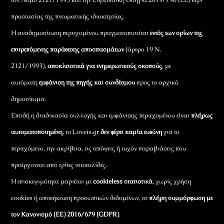
προστασίας της πνευματικής ιδιοκτησίας.
Η αναδημοσίευση περιεχομένου πραγματοποιείται
εντός των ορίων της
επιτρεπόμενης παράθεσης αποσπασμάτων
(άρθρο 19 Ν.
2121/1993),
αποκλειστικά για ενημερωτικούς σκοπούς
, με
αυτόματη
εμφάνιση της πηγής και συνδέσμου
προς το αρχικό
δημοσίευμα.
Επειδή η διαδικασία συλλογής και εμφάνισης περιεχομένου είναι
πλήρως
αυτοματοποιημένη
, το Loveis.gr
δεν φέρει καμία ευθύνη
για το
περιεχόμενο, την ακρίβεια, τις απόψεις ή τυχόν παραβιάσεις που
προέρχονται από τρίτες ιστοσελίδες.
Η επισκεψιμότητα μετριέται με
cookieless στατιστικά
, χωρίς χρήση
cookies ή αποθήκευση προσωπικών δεδομένων, σε
πλήρη συμμόρφωση με
τον Κανονισμό (ΕΕ) 2016/679 (GDPR)
.