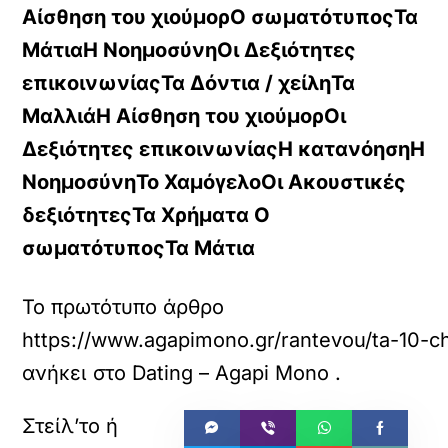
Αίσθηση του χιούμορ
Ο σωματότυπος
Τα
Μάτια
Η Νοημοσύνη
Οι Δεξιότητες
επικοινωνίας
Τα Δόντια / χείλη
Τα
Μαλλιά
Η Αίσθηση του χιούμορ
Οι
Δεξιότητες επικοινωνίας
Η κατανόηση
Η
Νοημοσύνη
Το Χαμόγελο
Οι Ακουστικές
δεξιότητες
Τα Χρήματα
Ο
σωματότυπος
Τα Μάτια
Το πρωτότυπο άρθρο
https://www.agapimono.gr/rantevou/ta-10-ch
ανήκει στο
Dating – Agapi Mono
.