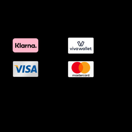
Πολιτική Διαφημιστικής Διαφάνειας
Όροι Προγράμματος Επιβράβευσης
OramaMedia Network
Agrotikes.gr
Politikes.gr
Athlitikes.gr
Texnologika.gr