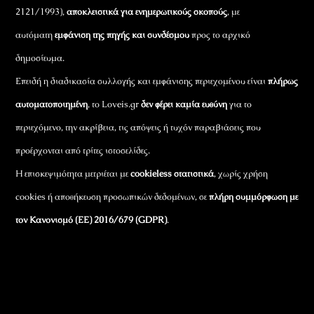
2121/1993),
αποκλειστικά για ενημερωτικούς σκοπούς
, με
αυτόματη
εμφάνιση της πηγής και συνδέσμου
προς το αρχικό
δημοσίευμα.
Επειδή η διαδικασία συλλογής και εμφάνισης περιεχομένου είναι
πλήρως
αυτοματοποιημένη
, το Loveis.gr
δεν φέρει καμία ευθύνη
για το
περιεχόμενο, την ακρίβεια, τις απόψεις ή τυχόν παραβιάσεις που
προέρχονται από τρίτες ιστοσελίδες.
Η επισκεψιμότητα μετριέται με
cookieless στατιστικά
, χωρίς χρήση
cookies ή αποθήκευση προσωπικών δεδομένων, σε
πλήρη συμμόρφωση με
τον Κανονισμό (ΕΕ) 2016/679 (GDPR)
.
Εταιρικά Στοιχεία
Πώς Λειτουργεί