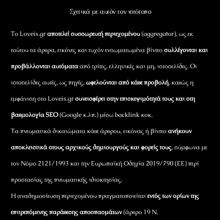
Σχετικά με αυτόν τον ιστότοπο
Το Loveis.gr
αποτελεί συσσωρευτή περιεχομένου
(aggregator), ως εκ
τούτου τα άρθρα, εικόνες και τυχόν ενσωματωμένα βίντεο
συλλέγονται και
προβάλλονται αυτόματα
από τρίτες, ελληνικές και μη, ιστοσελίδες. Οι
ιστοσελίδες αυτές, ως πηγές,
ωφελούνται από κάθε προβολή
, καθώς η
εμφάνιση στο Loveis.gr
συνεισφέρει στην επισκεψιμότητά τους και στη
βαθμολογία SEO
(Google κ.λπ.) μέσω backlink κοκ.
Τα πνευματικά δικαιώματα κάθε άρθρου, εικόνας ή βίντεο
ανήκουν
αποκλειστικά στους αρχικούς δημιουργούς και φορείς τους
, σύμφωνα με
τον Νόμο 2121/1993 και την Ευρωπαϊκή Οδηγία 2019/790 (ΕΕ) περί
προστασίας της πνευματικής ιδιοκτησίας.
Η αναδημοσίευση περιεχομένου πραγματοποιείται
εντός των ορίων της
επιτρεπόμενης παράθεσης αποσπασμάτων
(άρθρο 19 Ν.