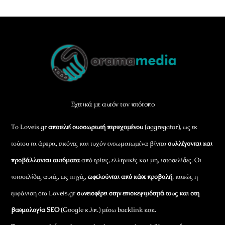
Back
To
Top
Σχετικά με αυτόν τον ιστότοπο
Το Loveis.gr
αποτελεί συσσωρευτή περιεχομένου
(aggregator), ως εκ
τούτου τα άρθρα, εικόνες και τυχόν ενσωματωμένα βίντεο
συλλέγονται και
προβάλλονται αυτόματα
από τρίτες, ελληνικές και μη, ιστοσελίδες. Οι
ιστοσελίδες αυτές, ως πηγές,
ωφελούνται από κάθε προβολή
, καθώς η
εμφάνιση στο Loveis.gr
συνεισφέρει στην επισκεψιμότητά τους και στη
βαθμολογία SEO
(Google κ.λπ.) μέσω backlink κοκ.