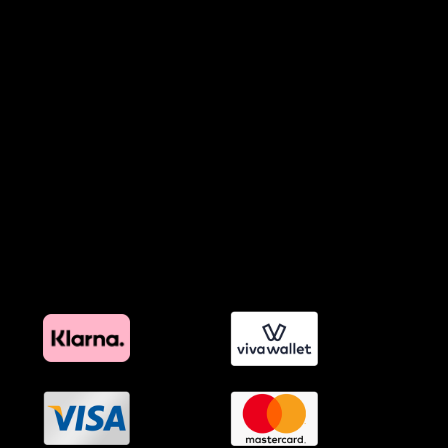
Πολιτική Απορρήτου Chatbots
Πολιτική Χρήσης Τεχνητής Νοημοσύνης
Προϊόντα Φιλικά προς το Περιβάλλον
Πολιτική Εκπτώσεων και Προσφορών
Όροι Affiliate Συνδέσμων & Προωθητικού Υλικού
Πολιτική Διαφημιστικής Διαφάνειας
Όροι Προγράμματος Επιβράβευσης