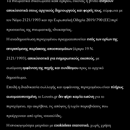
Τα πνευματικά δικαιώματα κάθε άρθρου, εικόνας ή βίντεο
ανήκουν
αποκλειστικά στους αρχικούς δημιουργούς και φορείς τους
, σύμφωνα με
τον Νόμο 2121/1993 και την Ευρωπαϊκή Οδηγία 2019/790 (ΕΕ) περί
προστασίας της πνευματικής ιδιοκτησίας.
Η αναδημοσίευση περιεχομένου πραγματοποιείται
εντός των ορίων της
επιτρεπόμενης παράθεσης αποσπασμάτων
(άρθρο 19 Ν.
2121/1993),
αποκλειστικά για ενημερωτικούς σκοπούς
, με
αυτόματη
εμφάνιση της πηγής και συνδέσμου
προς το αρχικό
δημοσίευμα.
Επειδή η διαδικασία συλλογής και εμφάνισης περιεχομένου είναι
πλήρως
αυτοματοποιημένη
, το Loveis.gr
δεν φέρει καμία ευθύνη
για το
περιεχόμενο, την ακρίβεια, τις απόψεις ή τυχόν παραβιάσεις που
προέρχονται από τρίτες ιστοσελίδες.
Η επισκεψιμότητα μετριέται με
cookieless στατιστικά
, χωρίς χρήση