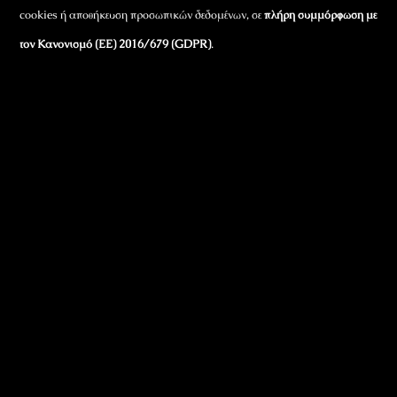
cookies ή αποθήκευση προσωπικών δεδομένων, σε
πλήρη συμμόρφωση με
τον Κανονισμό (ΕΕ) 2016/679 (GDPR)
.
Εταιρικά Στοιχεία
Πώς Λειτουργεί
Πολιτική Απορρήτου & Cookies
Πολιτική Πλουραλισμού και Διαφάνειας
Όροι Χρήσης και Πολιτική Λειτουργίας
Όροι Αγορών, Αποστολών & Επιστροφών
Όροι Συμμετοχής σε Παιχνίδια & Διαγωνισμούς
Όροι Παραχώρησης Video