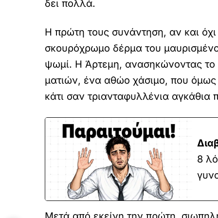
δει πολλά.
Η πρώτη τους συνάντηση, αν και όχι
σκουρόχρωμο δέρμα του μαυρισμένο 
ψωμί. Η Άρτεμη, ανασηκώνοντας το 
ματιών, ένα αθώο χάσιμο, που όμως 
κάτι σαν τριανταφυλλένια αγκάθια π
Δια
8 λό
γυν
Μετά από εκείνη την πρώτη, σιωπηλ