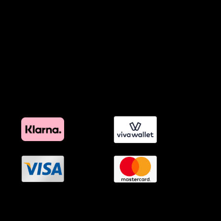
Προϊόντα Φιλικά προς το Περιβάλλον
Πολιτική Εκπτώσεων και Προσφορών
Όροι Affiliate Συνδέσμων & Προωθητικού Υλικού
Πολιτική Διαφημιστικής Διαφάνειας
Όροι Προγράμματος Επιβράβευσης
OramaMedia Network