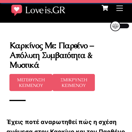
Cart
Skip
Me
to
content
Καρκίνος Με: Παρθένο –
Απόλυτη Συμβατότητα &
Μυστικά
ΜΕΓΕΘΥΝΣΗ
ΣΜΙΚΡΥΝΣΗ
ΚΕΙΜΕΝΟΥ
ΚΕΙΜΕΝΟΥ
Έχεις ποτέ αναρωτηθεί πώς η σχέση
ανάμεσα στον Καρκίνο και τον Παρθένο