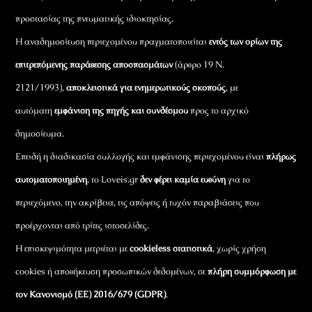
προστασίας της πνευματικής ιδιοκτησίας.
Η αναδημοσίευση περιεχομένου πραγματοποιείται
εντός των ορίων της
επιτρεπόμενης παράθεσης αποσπασμάτων
(άρθρο 19 Ν.
2121/1993),
αποκλειστικά για ενημερωτικούς σκοπούς
, με
αυτόματη
εμφάνιση της πηγής και συνδέσμου
προς το αρχικό
δημοσίευμα.
Επειδή η διαδικασία συλλογής και εμφάνισης περιεχομένου είναι
πλήρως
αυτοματοποιημένη
, το Loveis.gr
δεν φέρει καμία ευθύνη
για το
περιεχόμενο, την ακρίβεια, τις απόψεις ή τυχόν παραβιάσεις που
προέρχονται από τρίτες ιστοσελίδες.
Η επισκεψιμότητα μετριέται με
cookieless στατιστικά
, χωρίς χρήση
cookies ή αποθήκευση προσωπικών δεδομένων, σε
πλήρη συμμόρφωση με
τον Κανονισμό (ΕΕ) 2016/679 (GDPR)
.