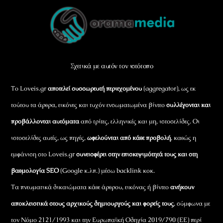
Back
To
Top
Σχετικά με αυτόν τον ιστότοπο
Το Loveis.gr
αποτελεί συσσωρευτή περιεχομένου
(aggregator), ως εκ
τούτου τα άρθρα, εικόνες και τυχόν ενσωματωμένα βίντεο
συλλέγονται και
προβάλλονται αυτόματα
από τρίτες, ελληνικές και μη, ιστοσελίδες. Οι
ιστοσελίδες αυτές, ως πηγές,
ωφελούνται από κάθε προβολή
, καθώς η
εμφάνιση στο Loveis.gr
συνεισφέρει στην επισκεψιμότητά τους και στη
βαθμολογία SEO
(Google κ.λπ.) μέσω backlink κοκ.
Τα πνευματικά δικαιώματα κάθε άρθρου, εικόνας ή βίντεο
ανήκουν
αποκλειστικά στους αρχικούς δημιουργούς και φορείς τους
, σύμφωνα με
τον Νόμο 2121/1993 και την Ευρωπαϊκή Οδηγία 2019/790 (ΕΕ) περί