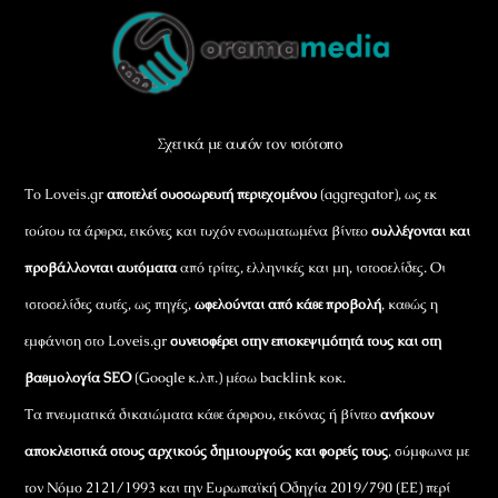
Back
To
Top
Σχετικά με αυτόν τον ιστότοπο
Το Loveis.gr
αποτελεί συσσωρευτή περιεχομένου
(aggregator), ως εκ
τούτου τα άρθρα, εικόνες και τυχόν ενσωματωμένα βίντεο
συλλέγονται και
προβάλλονται αυτόματα
από τρίτες, ελληνικές και μη, ιστοσελίδες. Οι
ιστοσελίδες αυτές, ως πηγές,
ωφελούνται από κάθε προβολή
, καθώς η
εμφάνιση στο Loveis.gr
συνεισφέρει στην επισκεψιμότητά τους και στη
βαθμολογία SEO
(Google κ.λπ.) μέσω backlink κοκ.
Τα πνευματικά δικαιώματα κάθε άρθρου, εικόνας ή βίντεο
ανήκουν
αποκλειστικά στους αρχικούς δημιουργούς και φορείς τους
, σύμφωνα με
τον Νόμο 2121/1993 και την Ευρωπαϊκή Οδηγία 2019/790 (ΕΕ) περί