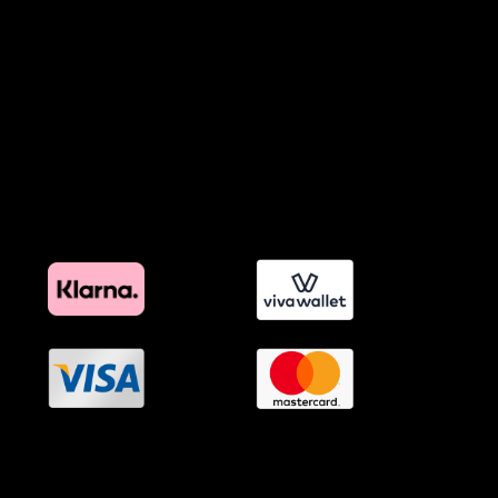
Προϊόντα Φιλικά προς το Περιβάλλον
Πολιτική Εκπτώσεων και Προσφορών
Όροι Affiliate Συνδέσμων & Προωθητικού Υλικού
Πολιτική Διαφημιστικής Διαφάνειας
Όροι Προγράμματος Επιβράβευσης
OramaMedia Network