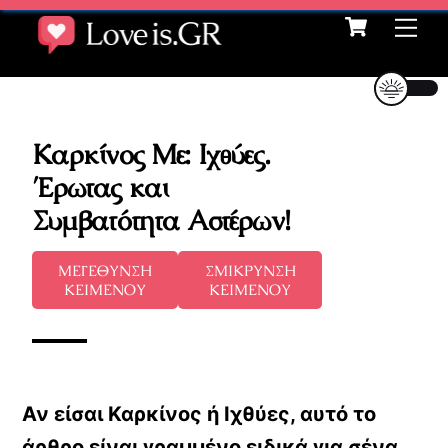
Cart
Skip
Me
to
content
Καρκίνος Με: Ιχθύες.
Έρωτας και
Συμβατότητα Αστέρων!
ΜΕΓΕΘΥΝΣΗ
ΣΜΙΚΡΥΝΣΗ
ΚΕΙΜΕΝΟΥ
ΚΕΙΜΕΝΟΥ
Αν είσαι Καρκίνος ή Ιχθύες, αυτό το
άρθρο είναι γραμμένο ειδικά για σένα.