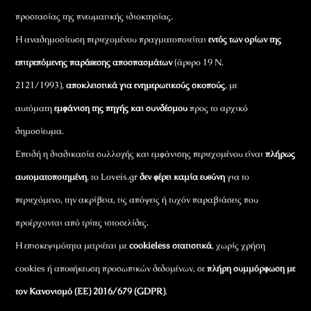
προστασίας της πνευματικής ιδιοκτησίας.
Η αναδημοσίευση περιεχομένου πραγματοποιείται
εντός των ορίων της
επιτρεπόμενης παράθεσης αποσπασμάτων
(άρθρο 19 Ν.
2121/1993),
αποκλειστικά για ενημερωτικούς σκοπούς
, με
αυτόματη
εμφάνιση της πηγής και συνδέσμου
προς το αρχικό
δημοσίευμα.
Επειδή η διαδικασία συλλογής και εμφάνισης περιεχομένου είναι
πλήρως
αυτοματοποιημένη
, το Loveis.gr
δεν φέρει καμία ευθύνη
για το
περιεχόμενο, την ακρίβεια, τις απόψεις ή τυχόν παραβιάσεις που
προέρχονται από τρίτες ιστοσελίδες.
Η επισκεψιμότητα μετριέται με
cookieless στατιστικά
, χωρίς χρήση
cookies ή αποθήκευση προσωπικών δεδομένων, σε
πλήρη συμμόρφωση με
τον Κανονισμό (ΕΕ) 2016/679 (GDPR)
.