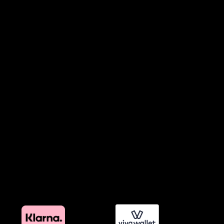
Όροι Συμμετοχής σε Παιχνίδια & Διαγωνισμούς
Όροι Παραχώρησης Video
Πολιτική Απορρήτου Chatbots
Πολιτική Χρήσης Τεχνητής Νοημοσύνης
Προϊόντα Φιλικά προς το Περιβάλλον
Πολιτική Εκπτώσεων και Προσφορών
Όροι Affiliate Συνδέσμων & Προωθητικού Υλικού
Πολιτική Διαφημιστικής Διαφάνειας
Όροι Προγράμματος Επιβράβευσης