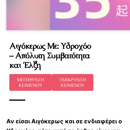
Αιγόκερως Με: Υδροχόο
– Απόλυτη Συμβατότητα
και Έλξη
ΜΕΓΕΘΥΝΣΗ
ΣΜΙΚΡΥΝΣΗ
ΚΕΙΜΕΝΟΥ
ΚΕΙΜΕΝΟΥ
Αν είσαι Αιγόκερως και σε ενδιαφέρει ο