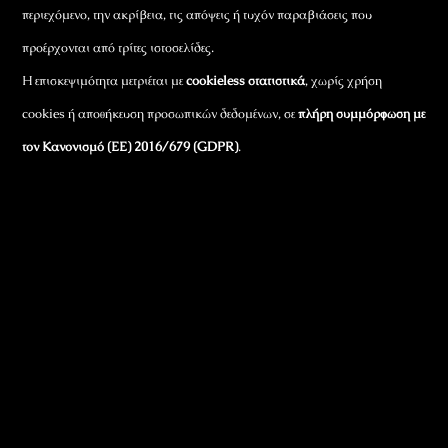
περιεχόμενο, την ακρίβεια, τις απόψεις ή τυχόν παραβιάσεις που
προέρχονται από τρίτες ιστοσελίδες.
Η επισκεψιμότητα μετριέται με
cookieless στατιστικά
, χωρίς χρήση
cookies ή αποθήκευση προσωπικών δεδομένων, σε
πλήρη συμμόρφωση με
τον Κανονισμό (ΕΕ) 2016/679 (GDPR)
.
Εταιρικά Στοιχεία
Πώς Λειτουργεί
Πολιτική Απορρήτου & Cookies
Πολιτική Πλουραλισμού και Διαφάνειας
Όροι Χρήσης και Πολιτική Λειτουργίας
Όροι Αγορών, Αποστολών & Επιστροφών