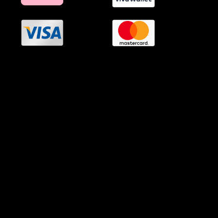
OramaMedia Network
Agrotikes.gr
Politikes.gr
Athlitikes.gr
Texnologika.gr
AutoMotoPlus.gr
Thisishellas.gr
GnosiGiaOlous.gr
Topikanea.gr
GoneisPlus.gr
TourismosPlus.gr
Kultura.gr
TVnea.gr