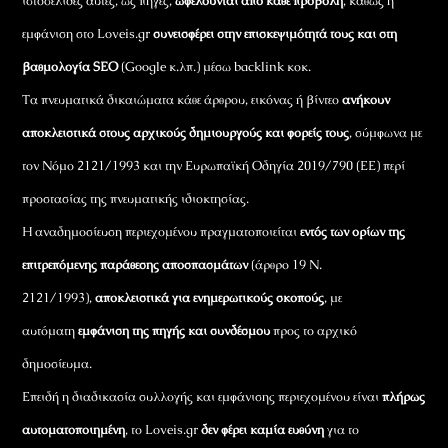
ιστοσελίδες αυτές, ως πηγές,
ωφελούνται από κάθε προβολή
, καθώς η
εμφάνιση στο Loveis.gr
συνεισφέρει στην επισκεψιμότητά τους και στη
βαθμολογία SEO
(Google κ.λπ.) μέσω backlink κοκ.
Τα πνευματικά δικαιώματα κάθε άρθρου, εικόνας ή βίντεο
ανήκουν
αποκλειστικά στους αρχικούς δημιουργούς και φορείς τους
, σύμφωνα με
τον Νόμο 2121/1993 και την Ευρωπαϊκή Οδηγία 2019/790 (ΕΕ) περί
προστασίας της πνευματικής ιδιοκτησίας.
Η αναδημοσίευση περιεχομένου πραγματοποιείται
εντός των ορίων της
επιτρεπόμενης παράθεσης αποσπασμάτων
(άρθρο 19 Ν.
2121/1993),
αποκλειστικά για ενημερωτικούς σκοπούς
, με
αυτόματη
εμφάνιση της πηγής και συνδέσμου
προς το αρχικό
δημοσίευμα.
Επειδή η διαδικασία συλλογής και εμφάνισης περιεχομένου είναι
πλήρως
αυτοματοποιημένη
, το Loveis.gr
δεν φέρει καμία ευθύνη
για το