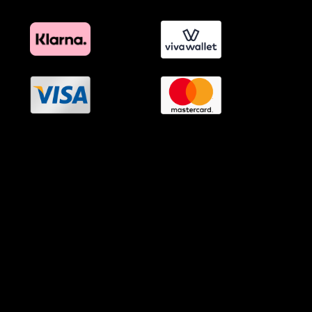
OramaMedia Network
Agrotikes.gr
Politikes.gr
Athlitikes.gr
Texnologika.gr
AutoMotoPlus.gr
Thisishellas.gr
GnosiGiaOlous.gr
Topikanea.gr
GoneisPlus.gr
TourismosPlus.gr