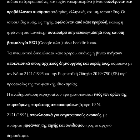
τούτου τα άρθρα, εικόνες και τυχόν ενσωματωμένα βίντεο
συλλέγονται και
προβάλλονται αυτόματα
από τρίτες, ελληνικές και μη, ιστοσελίδες. Οι
ιστοσελίδες αυτές, ως πηγές,
ωφελούνται από κάθε προβολή
, καθώς η
εμφάνιση στο Loveis.gr
συνεισφέρει στην επισκεψιμότητά τους και στη
βαθμολογία SEO
(Google κ.λπ.) μέσω backlink κοκ.
Τα πνευματικά δικαιώματα κάθε άρθρου, εικόνας ή βίντεο
ανήκουν
αποκλειστικά στους αρχικούς δημιουργούς και φορείς τους
, σύμφωνα με
τον Νόμο 2121/1993 και την Ευρωπαϊκή Οδηγία 2019/790 (ΕΕ) περί
προστασίας της πνευματικής ιδιοκτησίας.
Η αναδημοσίευση περιεχομένου πραγματοποιείται
εντός των ορίων της
επιτρεπόμενης παράθεσης αποσπασμάτων
(άρθρο 19 Ν.
2121/1993),
αποκλειστικά για ενημερωτικούς σκοπούς
, με
αυτόματη
εμφάνιση της πηγής και συνδέσμου
προς το αρχικό
δημοσίευμα.