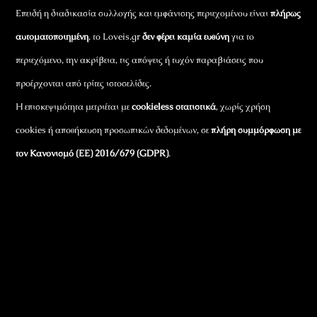
Επειδή η διαδικασία συλλογής και εμφάνισης περιεχομένου είναι
πλήρως
αυτοματοποιημένη
, το Loveis.gr
δεν φέρει καμία ευθύνη
για το
περιεχόμενο, την ακρίβεια, τις απόψεις ή τυχόν παραβιάσεις που
προέρχονται από τρίτες ιστοσελίδες.
Η επισκεψιμότητα μετριέται με
cookieless στατιστικά
, χωρίς χρήση
cookies ή αποθήκευση προσωπικών δεδομένων, σε
πλήρη συμμόρφωση με
τον Κανονισμό (ΕΕ) 2016/679 (GDPR)
.
Εταιρικά Στοιχεία
Πώς Λειτουργεί
Πολιτική Απορρήτου & Cookies
Πολιτική Πλουραλισμού και Διαφάνειας
Όροι Χρήσης και Πολιτική Λειτουργίας