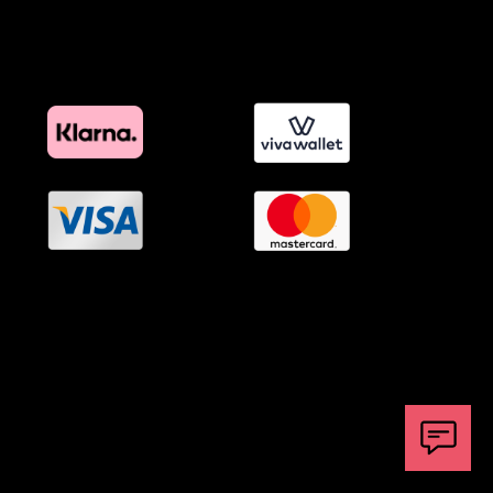
Πολιτική Διαφημιστικής Διαφάνειας
Όροι Προγράμματος Επιβράβευσης
OramaMedia Network
Agrotikes.gr
Politikes.gr
Athlitikes.gr
Texnologika.gr
AutoMotoPlus.gr
Thisishellas.gr