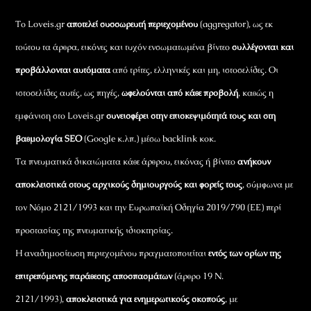
Το Loveis.gr
αποτελεί συσσωρευτή περιεχομένου
(aggregator), ως εκ
τούτου τα άρθρα, εικόνες και τυχόν ενσωματωμένα βίντεο
συλλέγονται και
προβάλλονται αυτόματα
από τρίτες, ελληνικές και μη, ιστοσελίδες. Οι
ιστοσελίδες αυτές, ως πηγές,
ωφελούνται από κάθε προβολή
, καθώς η
εμφάνιση στο Loveis.gr
συνεισφέρει στην επισκεψιμότητά τους και στη
βαθμολογία SEO
(Google κ.λπ.) μέσω backlink κοκ.
Τα πνευματικά δικαιώματα κάθε άρθρου, εικόνας ή βίντεο
ανήκουν
αποκλειστικά στους αρχικούς δημιουργούς και φορείς τους
, σύμφωνα με
τον Νόμο 2121/1993 και την Ευρωπαϊκή Οδηγία 2019/790 (ΕΕ) περί
προστασίας της πνευματικής ιδιοκτησίας.
Η αναδημοσίευση περιεχομένου πραγματοποιείται
εντός των ορίων της
επιτρεπόμενης παράθεσης αποσπασμάτων
(άρθρο 19 Ν.
2121/1993),
αποκλειστικά για ενημερωτικούς σκοπούς
, με