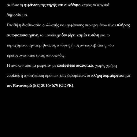
αυτόματη
εμφάνιση της πηγής και συνδέσμου
προς το αρχικό
δημοσίευμα.
Επειδή η διαδικασία συλλογής και εμφάνισης περιεχομένου είναι
πλήρως
αυτοματοποιημένη
, το Loveis.gr
δεν φέρει καμία ευθύνη
για το
περιεχόμενο, την ακρίβεια, τις απόψεις ή τυχόν παραβιάσεις που
προέρχονται από τρίτες ιστοσελίδες.
Η επισκεψιμότητα μετριέται με
cookieless στατιστικά
, χωρίς χρήση
cookies ή αποθήκευση προσωπικών δεδομένων, σε
πλήρη συμμόρφωση με
τον Κανονισμό (ΕΕ) 2016/679 (GDPR)
.
Εταιρικά Στοιχεία
Πώς Λειτουργεί
Πολιτική Απορρήτου & Cookies