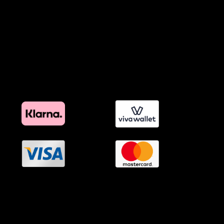
Πολιτική Εκπτώσεων και Προσφορών
Όροι Affiliate Συνδέσμων & Προωθητικού Υλικού
Πολιτική Διαφημιστικής Διαφάνειας
Όροι Προγράμματος Επιβράβευσης
OramaMedia Network
Agrotikes.gr
Politikes.gr