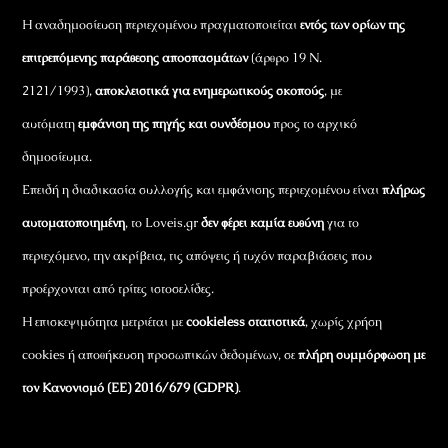
Η αναδημοσίευση περιεχομένου πραγματοποιείται
εντός των ορίων της
επιτρεπόμενης παράθεσης αποσπασμάτων
(άρθρο 19 Ν.
2121/1993),
αποκλειστικά για ενημερωτικούς σκοπούς
, με
αυτόματη
εμφάνιση της πηγής και συνδέσμου
προς το αρχικό
δημοσίευμα.
Επειδή η διαδικασία συλλογής και εμφάνισης περιεχομένου είναι
πλήρως
αυτοματοποιημένη
, το Loveis.gr
δεν φέρει καμία ευθύνη
για το
περιεχόμενο, την ακρίβεια, τις απόψεις ή τυχόν παραβιάσεις που
προέρχονται από τρίτες ιστοσελίδες.
Η επισκεψιμότητα μετριέται με
cookieless στατιστικά
, χωρίς χρήση
cookies ή αποθήκευση προσωπικών δεδομένων, σε
πλήρη συμμόρφωση με
τον Κανονισμό (ΕΕ) 2016/679 (GDPR)
.
Εταιρικά Στοιχεία