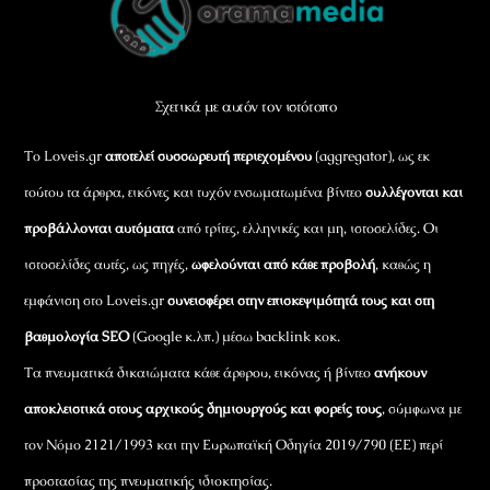
To
Top
Σχετικά με αυτόν τον ιστότοπο
Το Loveis.gr
αποτελεί συσσωρευτή περιεχομένου
(aggregator), ως εκ
τούτου τα άρθρα, εικόνες και τυχόν ενσωματωμένα βίντεο
συλλέγονται και
προβάλλονται αυτόματα
από τρίτες, ελληνικές και μη, ιστοσελίδες. Οι
ιστοσελίδες αυτές, ως πηγές,
ωφελούνται από κάθε προβολή
, καθώς η
εμφάνιση στο Loveis.gr
συνεισφέρει στην επισκεψιμότητά τους και στη
βαθμολογία SEO
(Google κ.λπ.) μέσω backlink κοκ.
Τα πνευματικά δικαιώματα κάθε άρθρου, εικόνας ή βίντεο
ανήκουν
αποκλειστικά στους αρχικούς δημιουργούς και φορείς τους
, σύμφωνα με
τον Νόμο 2121/1993 και την Ευρωπαϊκή Οδηγία 2019/790 (ΕΕ) περί
προστασίας της πνευματικής ιδιοκτησίας.