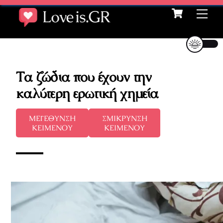
Cart
Skip
Me
to
content
Τα ζώδια που έχουν την
καλύτερη ερωτική χημεία
ΜΕΓΕΘΥΝΣΗ
ΣΜΙΚΡΥΝΣΗ
ΚΕΙΜΕΝΟΥ
ΚΕΙΜΕΝΟΥ