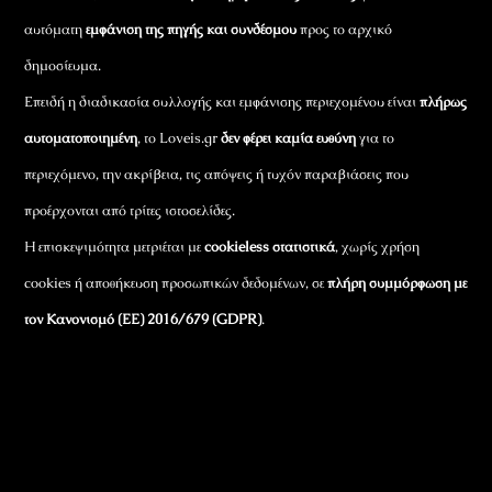
αυτόματη
εμφάνιση της πηγής και συνδέσμου
προς το αρχικό
δημοσίευμα.
Επειδή η διαδικασία συλλογής και εμφάνισης περιεχομένου είναι
πλήρως
αυτοματοποιημένη
, το Loveis.gr
δεν φέρει καμία ευθύνη
για το
περιεχόμενο, την ακρίβεια, τις απόψεις ή τυχόν παραβιάσεις που
προέρχονται από τρίτες ιστοσελίδες.
Η επισκεψιμότητα μετριέται με
cookieless στατιστικά
, χωρίς χρήση
cookies ή αποθήκευση προσωπικών δεδομένων, σε
πλήρη συμμόρφωση με
τον Κανονισμό (ΕΕ) 2016/679 (GDPR)
.
Εταιρικά Στοιχεία
Πώς Λειτουργεί
Πολιτική Απορρήτου & Cookies