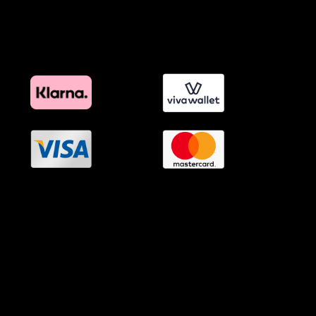
Πολιτική Διαφημιστικής Διαφάνειας
Όροι Προγράμματος Επιβράβευσης
OramaMedia Network
Agrotikes.gr
Politikes.gr
Athlitikes.gr
Texnologika.gr
AutoMotoPlus.gr
Thisishellas.gr