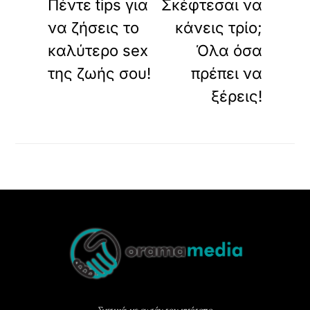
Πέντε tips για
Σκέφτεσαι να
να ζήσεις το
κάνεις τρίο;
καλύτερο sex
Όλα όσα
της ζωής σου!
πρέπει να
ξέρεις!
Back
To
Top