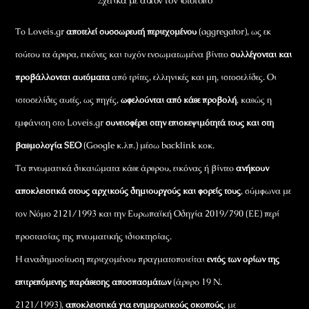
Σχετικά με αυτόν τον ιστότοπο
Το Loveis.gr
αποτελεί συσσωρευτή περιεχομένου
(aggregator), ως εκ
τούτου τα άρθρα, εικόνες και τυχόν ενσωματωμένα βίντεο
συλλέγονται και
προβάλλονται αυτόματα
από τρίτες, ελληνικές και μη, ιστοσελίδες. Οι
ιστοσελίδες αυτές, ως πηγές,
ωφελούνται από κάθε προβολή
, καθώς η
εμφάνιση στο Loveis.gr
συνεισφέρει στην επισκεψιμότητά τους και στη
βαθμολογία SEO
(Google κ.λπ.) μέσω backlink κοκ.
Τα πνευματικά δικαιώματα κάθε άρθρου, εικόνας ή βίντεο
ανήκουν
αποκλειστικά στους αρχικούς δημιουργούς και φορείς τους
, σύμφωνα με
τον Νόμο 2121/1993 και την Ευρωπαϊκή Οδηγία 2019/790 (ΕΕ) περί
προστασίας της πνευματικής ιδιοκτησίας.
Η αναδημοσίευση περιεχομένου πραγματοποιείται
εντός των ορίων της
επιτρεπόμενης παράθεσης αποσπασμάτων
(άρθρο 19 Ν.
2121/1993),
αποκλειστικά για ενημερωτικούς σκοπούς
, με