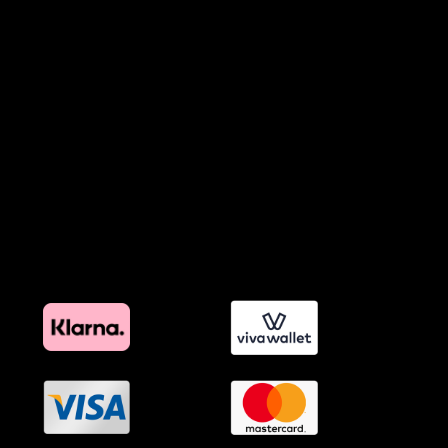
Πολιτική Χρήσης Τεχνητής Νοημοσύνης
Προϊόντα Φιλικά προς το Περιβάλλον
Πολιτική Εκπτώσεων και Προσφορών
Όροι Affiliate Συνδέσμων & Προωθητικού Υλικού
Πολιτική Διαφημιστικής Διαφάνειας
Όροι Προγράμματος Επιβράβευσης