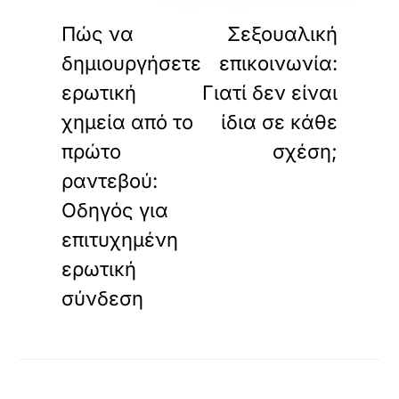
«
»
ΠΡΟΗΓΟΥΜΕΝΟ
ΕΠΟΜΕΝΟ
Πώς να
Σεξουαλική
δημιουργήσετε
επικοινωνία:
ερωτική
Γιατί δεν είναι
χημεία από το
ίδια σε κάθε
πρώτο
σχέση;
ραντεβού:
Οδηγός για
επιτυχημένη
ερωτική
σύνδεση