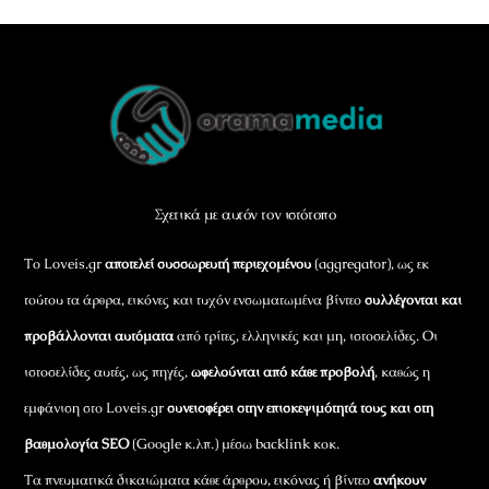
Back
To
Top
Σχετικά με αυτόν τον ιστότοπο
Το Loveis.gr
αποτελεί συσσωρευτή περιεχομένου
(aggregator), ως εκ
τούτου τα άρθρα, εικόνες και τυχόν ενσωματωμένα βίντεο
συλλέγονται και
προβάλλονται αυτόματα
από τρίτες, ελληνικές και μη, ιστοσελίδες. Οι
ιστοσελίδες αυτές, ως πηγές,
ωφελούνται από κάθε προβολή
, καθώς η
εμφάνιση στο Loveis.gr
συνεισφέρει στην επισκεψιμότητά τους και στη
βαθμολογία SEO
(Google κ.λπ.) μέσω backlink κοκ.
Τα πνευματικά δικαιώματα κάθε άρθρου, εικόνας ή βίντεο
ανήκουν