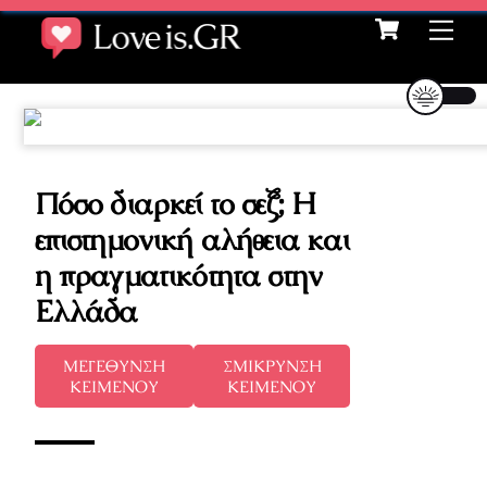
Cart
Skip
Me
to
content
Πόσο διαρκεί το σεξ; Η
επιστημονική αλήθεια και
η πραγματικότητα στην
Ελλάδα
ΜΕΓΕΘΥΝΣΗ
ΣΜΙΚΡΥΝΣΗ
ΚΕΙΜΕΝΟΥ
ΚΕΙΜΕΝΟΥ