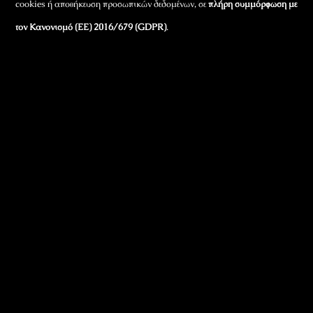
cookies ή αποθήκευση προσωπικών δεδομένων, σε
πλήρη συμμόρφωση με
τον Κανονισμό (ΕΕ) 2016/679 (GDPR)
.
Εταιρικά Στοιχεία
Πώς Λειτουργεί
Πολιτική Απορρήτου & Cookies
Πολιτική Πλουραλισμού και Διαφάνειας
Όροι Χρήσης και Πολιτική Λειτουργίας
Όροι Αγορών, Αποστολών & Επιστροφών
Όροι Συμμετοχής σε Παιχνίδια & Διαγωνισμούς
Όροι Παραχώρησης Video
Πολιτική Απορρήτου Chatbots