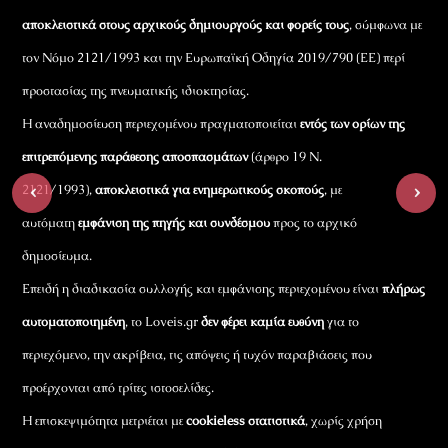
αποκλειστικά στους αρχικούς δημιουργούς και φορείς τους
, σύμφωνα με
τον Νόμο 2121/1993 και την Ευρωπαϊκή Οδηγία 2019/790 (ΕΕ) περί
προστασίας της πνευματικής ιδιοκτησίας.
Η αναδημοσίευση περιεχομένου πραγματοποιείται
εντός των ορίων της
επιτρεπόμενης παράθεσης αποσπασμάτων
(άρθρο 19 Ν.
‹
›
2121/1993),
αποκλειστικά για ενημερωτικούς σκοπούς
, με
αυτόματη
εμφάνιση της πηγής και συνδέσμου
προς το αρχικό
δημοσίευμα.
Επειδή η διαδικασία συλλογής και εμφάνισης περιεχομένου είναι
πλήρως
αυτοματοποιημένη
, το Loveis.gr
δεν φέρει καμία ευθύνη
για το
περιεχόμενο, την ακρίβεια, τις απόψεις ή τυχόν παραβιάσεις που
προέρχονται από τρίτες ιστοσελίδες.
Η επισκεψιμότητα μετριέται με
cookieless στατιστικά
, χωρίς χρήση