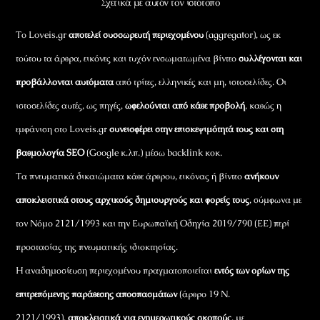
Σχετικά με αυτόν τον ιστότοπο
Το Loveis.gr
αποτελεί συσσωρευτή περιεχομένου
(aggregator), ως εκ
τούτου τα άρθρα, εικόνες και τυχόν ενσωματωμένα βίντεο
συλλέγονται και
προβάλλονται αυτόματα
από τρίτες, ελληνικές και μη, ιστοσελίδες. Οι
ιστοσελίδες αυτές, ως πηγές,
ωφελούνται από κάθε προβολή
, καθώς η
εμφάνιση στο Loveis.gr
συνεισφέρει στην επισκεψιμότητά τους και στη
βαθμολογία SEO
(Google κ.λπ.) μέσω backlink κοκ.
Τα πνευματικά δικαιώματα κάθε άρθρου, εικόνας ή βίντεο
ανήκουν
αποκλειστικά στους αρχικούς δημιουργούς και φορείς τους
, σύμφωνα με
τον Νόμο 2121/1993 και την Ευρωπαϊκή Οδηγία 2019/790 (ΕΕ) περί
προστασίας της πνευματικής ιδιοκτησίας.
Η αναδημοσίευση περιεχομένου πραγματοποιείται
εντός των ορίων της
επιτρεπόμενης παράθεσης αποσπασμάτων
(άρθρο 19 Ν.
2121/1993),
αποκλειστικά για ενημερωτικούς σκοπούς
, με