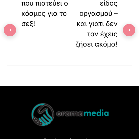
που πιστεύει ο
είδος
κόσμος για το
οργασμού –
σεξ!
και γιατί δεν
‹
›
τον έχεις
ζήσει ακόμα!
Back
To
Top