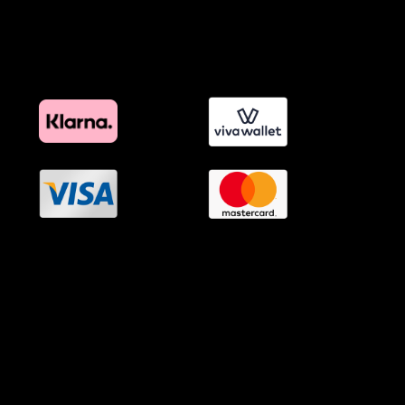
Πολιτική Διαφημιστικής Διαφάνειας
Όροι Προγράμματος Επιβράβευσης
OramaMedia Network
Agrotikes.gr
Politikes.gr
Athlitikes.gr
Texnologika.gr
AutoMotoPlus.gr
Thisishellas.gr