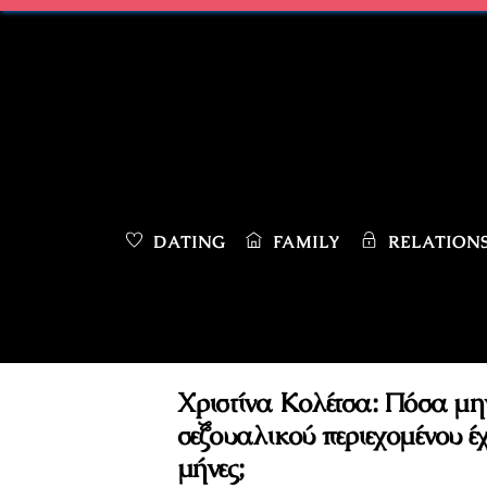
Skip
to
content
DATING
FAMILY
RELATIONS
Χριστίνα Κολέτσα: Πόσα μ
σεξουαλικού περιεχομένου έχε
μήνες;