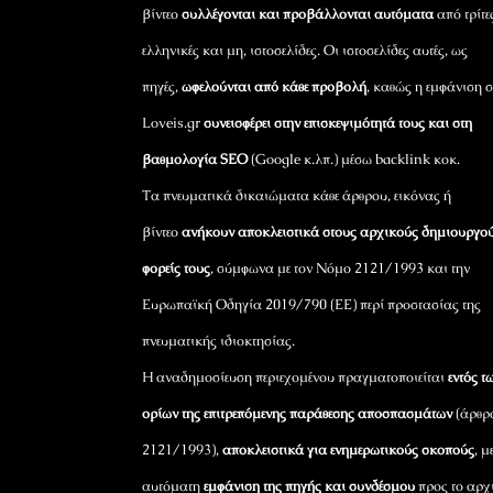
βίντεο
συλλέγονται και προβάλλονται αυτόματα
από τρίτε
ελληνικές και μη, ιστοσελίδες. Οι ιστοσελίδες αυτές, ως
πηγές,
ωφελούνται από κάθε προβολή
, καθώς η εμφάνιση σ
Loveis.gr
συνεισφέρει στην επισκεψιμότητά τους και στη
βαθμολογία SEO
(Google κ.λπ.) μέσω backlink κοκ.
Τα πνευματικά δικαιώματα κάθε άρθρου, εικόνας ή
βίντεο
ανήκουν αποκλειστικά στους αρχικούς δημιουργού
φορείς τους
, σύμφωνα με τον Νόμο 2121/1993 και την
Ευρωπαϊκή Οδηγία 2019/790 (ΕΕ) περί προστασίας της
πνευματικής ιδιοκτησίας.
Η αναδημοσίευση περιεχομένου πραγματοποιείται
εντός τ
ορίων της επιτρεπόμενης παράθεσης αποσπασμάτων
(άρθρ
2121/1993),
αποκλειστικά για ενημερωτικούς σκοπούς
, μ
αυτόματη
εμφάνιση της πηγής και συνδέσμου
προς το αρχ