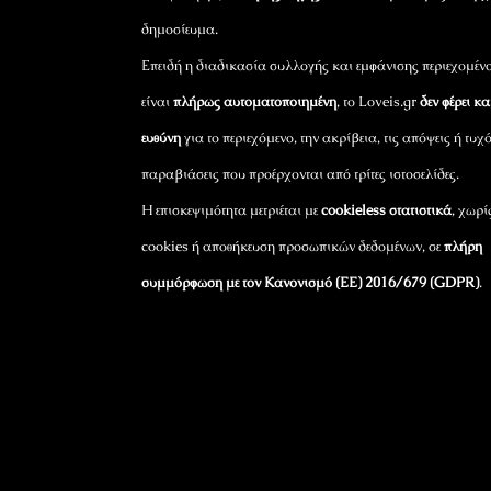
δημοσίευμα.
Επειδή η διαδικασία συλλογής και εμφάνισης περιεχομέν
είναι
πλήρως αυτοματοποιημένη
, το Loveis.gr
δεν φέρει κ
ευθύνη
για το περιεχόμενο, την ακρίβεια, τις απόψεις ή τυχ
παραβιάσεις που προέρχονται από τρίτες ιστοσελίδες.
Η επισκεψιμότητα μετριέται με
cookieless στατιστικά
, χωρί
cookies ή αποθήκευση προσωπικών δεδομένων, σε
πλήρη
συμμόρφωση με τον Κανονισμό (ΕΕ) 2016/679 (GDPR)
.