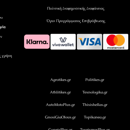
Πολιτική Διαφημιστικής Διαφάνειας
ου
Όροι Προγράμματος Επιβράβευσης
αμία
όν
ς χρήση
OramaMedia Network
Agrotikes.gr
Politikes.gr
Athlitikes.gr
Texnologika.gr
AutoMotoPlus.gr
Thisishellas.gr
GnosiGiaOlous.gr
Topikanea.gr
GoneisPlus.gr
TourismosPlus.gr