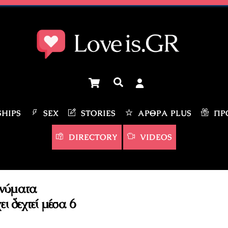
Cart
Αναζήτηση
HIPS
SEX
STORIES
ΆΡΘΡΑ PLUS
ΠΡΟ
DIRECTORY
VIDEOS
ηνύματα
ι δεχτεί μέσα 6