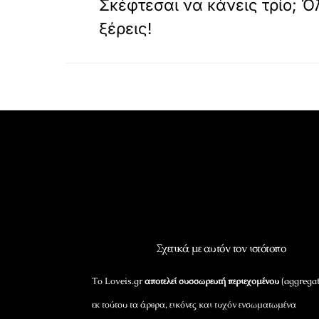
Σκέφτεσαι να κάνεις τρίο; Ό
ξέρεις!
Σχετικά με αυτόν τον ιστότοπο
Το Loveis.gr
αποτελεί συσσωρευτή περιεχομένου
(aggregat
εκ τούτου τα άρθρα, εικόνες και τυχόν ενσωματωμένα