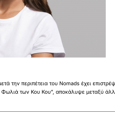
μετά την περιπέτεια του Nomads έχει επιστρέ
η Φωλιά των Κου Κου”, αποκάλυψε μεταξύ άλλ