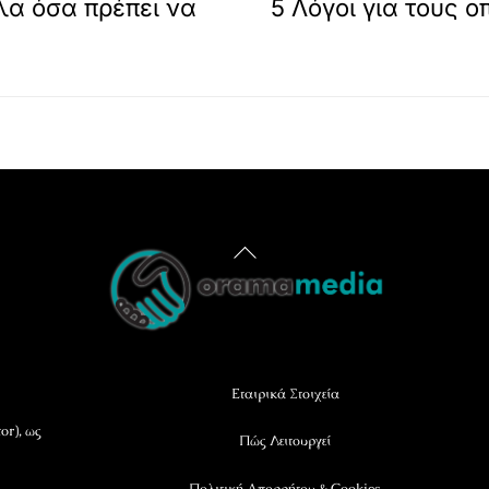
λα όσα πρέπει να
5 Λόγοι για τους ο
Back
To
Top
Εταιρικά Στοιχεία
or), ως
Πώς Λειτουργεί
Πολιτική Απορρήτου & Cookies