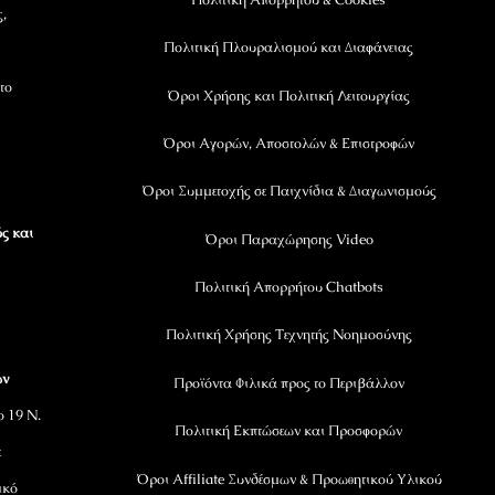
ς,
Πολιτική Πλουραλισμού και Διαφάνειας
το
Όροι Χρήσης και Πολιτική Λειτουργίας
Όροι Αγορών, Αποστολών & Επιστροφών
Όροι Συμμετοχής σε Παιχνίδια & Διαγωνισμούς
ς και
Όροι Παραχώρησης Video
Πολιτική Απορρήτου Chatbots
Πολιτική Χρήσης Τεχνητής Νοημοσύνης
ων
Προϊόντα Φιλικά προς το Περιβάλλον
ο 19 Ν.
Πολιτική Εκπτώσεων και Προσφορών
ε
Όροι Affiliate Συνδέσμων & Προωθητικού Υλικού
ικό