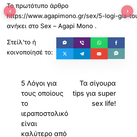
Το πρωτότυπο άρθρο
‹
›
https://www.agapimono.gr/sex/5-logi-gia-to
ανήκει στο
Sex – Agapi Mono
.
«
»
ΠΡΟΗΓΟΥΜΕΝΟ
ΕΠΟΜΕΝΟ
5 Λόγοι για
Τα σίγουρα
τους οποίους
tips για super
το
sex life!
ιεραποστολικό
είναι
καλύτερο από