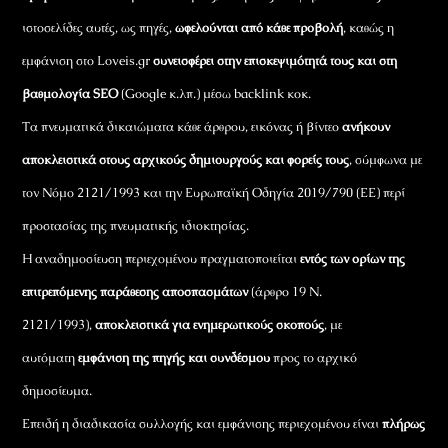
ιστοσελίδες αυτές, ως πηγές,
ωφελούνται από κάθε προβολή
, καθώς η
εμφάνιση στο Loveis.gr
συνεισφέρει στην επισκεψιμότητά τους και στη
βαθμολογία SEO
(Google κ.λπ.) μέσω backlink κοκ.
Τα πνευματικά δικαιώματα κάθε άρθρου, εικόνας ή βίντεο
ανήκουν
αποκλειστικά στους αρχικούς δημιουργούς και φορείς τους
, σύμφωνα με
τον Νόμο 2121/1993 και την Ευρωπαϊκή Οδηγία 2019/790 (ΕΕ) περί
προστασίας της πνευματικής ιδιοκτησίας.
Η αναδημοσίευση περιεχομένου πραγματοποιείται
εντός των ορίων της
επιτρεπόμενης παράθεσης αποσπασμάτων
(άρθρο 19 Ν.
2121/1993),
αποκλειστικά για ενημερωτικούς σκοπούς
, με
αυτόματη
εμφάνιση της πηγής και συνδέσμου
προς το αρχικό
δημοσίευμα.
Επειδή η διαδικασία συλλογής και εμφάνισης περιεχομένου είναι
πλήρως