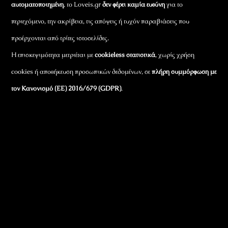
αυτοματοποιημένη
, το Loveis.gr
δεν φέρει καμία ευθύνη
για το
περιεχόμενο, την ακρίβεια, τις απόψεις ή τυχόν παραβιάσεις που
προέρχονται από τρίτες ιστοσελίδες.
Η επισκεψιμότητα μετριέται με
cookieless στατιστικά
, χωρίς χρήση
cookies ή αποθήκευση προσωπικών δεδομένων, σε
πλήρη συμμόρφωση με
τον Κανονισμό (ΕΕ) 2016/679 (GDPR)
.
Εταιρικά Στοιχεία
Πώς Λειτουργεί
Πολιτική Απορρήτου & Cookies
Πολιτική Πλουραλισμού και Διαφάνειας
Όροι Χρήσης και Πολιτική Λειτουργίας
Όροι Αγορών, Αποστολών & Επιστροφών