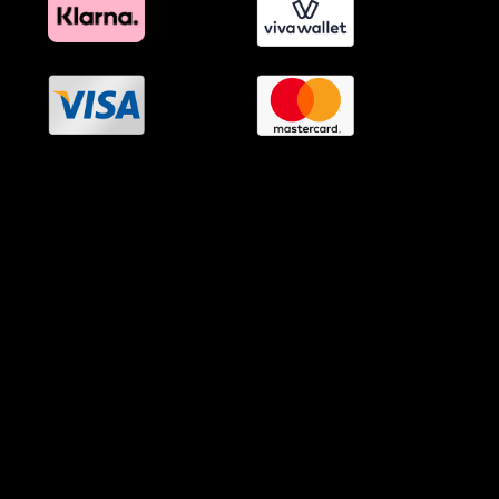
OramaMedia Network
Agrotikes.gr
Politikes.gr
Athlitikes.gr
Texnologika.gr
AutoMotoPlus.gr
Thisishellas.gr
GnosiGiaOlous.gr
Topikanea.gr
GoneisPlus.gr
TourismosPlus.gr
Kultura.gr
TVnea.gr