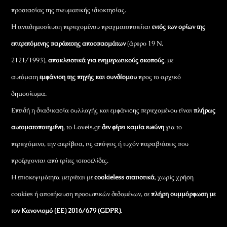
προστασίας της πνευματικής ιδιοκτησίας.
Η αναδημοσίευση περιεχομένου πραγματοποιείται
εντός των ορίων της
επιτρεπόμενης παράθεσης αποσπασμάτων
(άρθρο 19 Ν.
2121/1993),
αποκλειστικά για ενημερωτικούς σκοπούς
, με
αυτόματη
εμφάνιση της πηγής και συνδέσμου
προς το αρχικό
δημοσίευμα.
Επειδή η διαδικασία συλλογής και εμφάνισης περιεχομένου είναι
πλήρως
αυτοματοποιημένη
, το Loveis.gr
δεν φέρει καμία ευθύνη
για το
περιεχόμενο, την ακρίβεια, τις απόψεις ή τυχόν παραβιάσεις που
προέρχονται από τρίτες ιστοσελίδες.
Η επισκεψιμότητα μετριέται με
cookieless στατιστικά
, χωρίς χρήση
cookies ή αποθήκευση προσωπικών δεδομένων, σε
πλήρη συμμόρφωση με
τον Κανονισμό (ΕΕ) 2016/679 (GDPR)
.