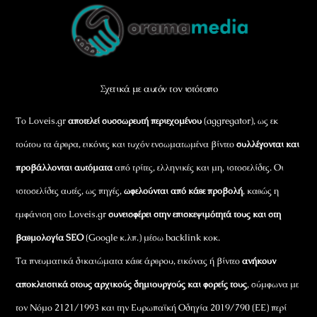
Back
To
Top
Σχετικά με αυτόν τον ιστότοπο
Το Loveis.gr
αποτελεί συσσωρευτή περιεχομένου
(aggregator), ως εκ
τούτου τα άρθρα, εικόνες και τυχόν ενσωματωμένα βίντεο
συλλέγονται και
προβάλλονται αυτόματα
από τρίτες, ελληνικές και μη, ιστοσελίδες. Οι
ιστοσελίδες αυτές, ως πηγές,
ωφελούνται από κάθε προβολή
, καθώς η
εμφάνιση στο Loveis.gr
συνεισφέρει στην επισκεψιμότητά τους και στη
βαθμολογία SEO
(Google κ.λπ.) μέσω backlink κοκ.
Τα πνευματικά δικαιώματα κάθε άρθρου, εικόνας ή βίντεο
ανήκουν
αποκλειστικά στους αρχικούς δημιουργούς και φορείς τους
, σύμφωνα με
τον Νόμο 2121/1993 και την Ευρωπαϊκή Οδηγία 2019/790 (ΕΕ) περί