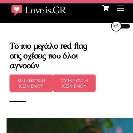
Cart
Skip
Me
to
content
Το πιο μεγάλο red flag
στις σχέσεις που όλοι
αγνοούν
ΜΕΓΕΘΥΝΣΗ
ΣΜΙΚΡΥΝΣΗ
ΚΕΙΜΕΝΟΥ
ΚΕΙΜΕΝΟΥ