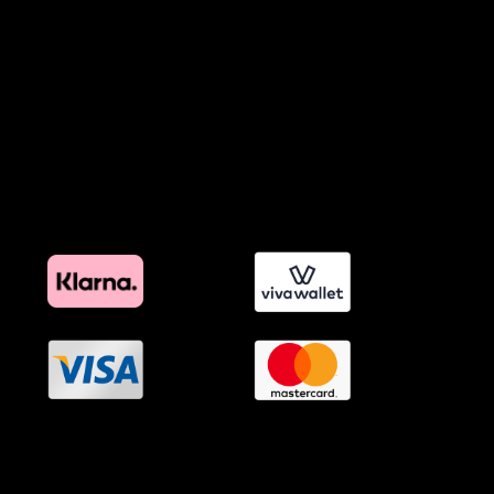
Προϊόντα Φιλικά προς το Περιβάλλον
Πολιτική Εκπτώσεων και Προσφορών
Όροι Affiliate Συνδέσμων & Προωθητικού Υλικού
Πολιτική Διαφημιστικής Διαφάνειας
Όροι Προγράμματος Επιβράβευσης
OramaMedia Network