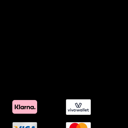
Πολιτική Απορρήτου Chatbots
Πολιτική Χρήσης Τεχνητής Νοημοσύνης
Προϊόντα Φιλικά προς το Περιβάλλον
Πολιτική Εκπτώσεων και Προσφορών
Όροι Affiliate Συνδέσμων & Προωθητικού Υλικού
Πολιτική Διαφημιστικής Διαφάνειας
Όροι Προγράμματος Επιβράβευσης