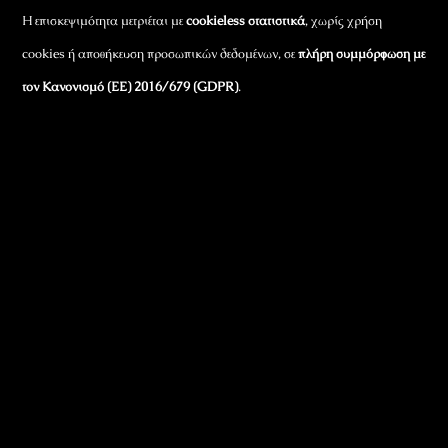
Η επισκεψιμότητα μετριέται με
cookieless στατιστικά
, χωρίς χρήση
cookies ή αποθήκευση προσωπικών δεδομένων, σε
πλήρη συμμόρφωση με
τον Κανονισμό (ΕΕ) 2016/679 (GDPR)
.
Εταιρικά Στοιχεία
Πώς Λειτουργεί
Πολιτική Απορρήτου & Cookies
Πολιτική Πλουραλισμού και Διαφάνειας
Όροι Χρήσης και Πολιτική Λειτουργίας
Όροι Αγορών, Αποστολών & Επιστροφών
Όροι Συμμετοχής σε Παιχνίδια & Διαγωνισμούς
Όροι Παραχώρησης Video