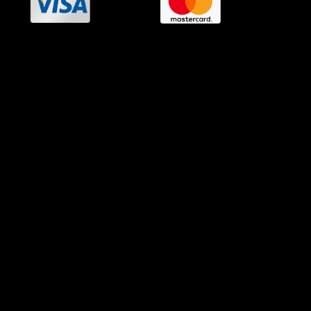
OramaMedia Network
Agrotikes.gr
Politikes.gr
Athlitikes.gr
Texnologika.gr
AutoMotoPlus.gr
Thisishellas.gr
GnosiGiaOlous.gr
Topikanea.gr
GoneisPlus.gr
TourismosPlus.gr
Kultura.gr
TVnea.gr
Loatki.gr
Upnow.gr
Loveis.gr
VresSyntages.gr