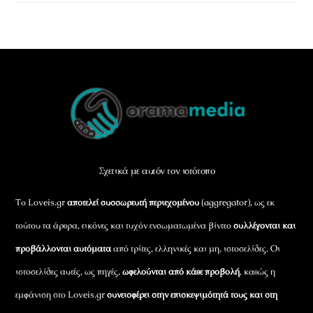
Back
To
Top
Σχετικά με αυτόν τον ιστότοπο
Το Loveis.gr
αποτελεί συσσωρευτή περιεχομένου
(aggregator), ως εκ
τούτου τα άρθρα, εικόνες και τυχόν ενσωματωμένα βίντεο
συλλέγονται και
προβάλλονται αυτόματα
από τρίτες, ελληνικές και μη, ιστοσελίδες. Οι
ιστοσελίδες αυτές, ως πηγές,
ωφελούνται από κάθε προβολή
, καθώς η
εμφάνιση στο Loveis.gr
συνεισφέρει στην επισκεψιμότητά τους και στη