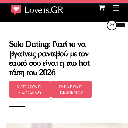
Cart
Skip
Me
to
content
Solo Dating: Γιατί το να
βγαίνεις ραντεβού με τον
εαυτό σου είναι η πιο hot
τάση του 2026
ΜΕΓΕΘΥΝΣΗ
ΣΜΙΚΡΥΝΣΗ
ΚΕΙΜΕΝΟΥ
ΚΕΙΜΕΝΟΥ