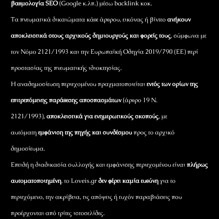
βαθμολογία SEO
(Google κ.λπ.) μέσω backlink κοκ.
Τα πνευματικά δικαιώματα κάθε άρθρου, εικόνας ή βίντεο
ανήκουν
αποκλειστικά στους αρχικούς δημιουργούς και φορείς τους
, σύμφωνα με
τον Νόμο 2121/1993 και την Ευρωπαϊκή Οδηγία 2019/790 (ΕΕ) περί
προστασίας της πνευματικής ιδιοκτησίας.
Η αναδημοσίευση περιεχομένου πραγματοποιείται
εντός των ορίων της
επιτρεπόμενης παράθεσης αποσπασμάτων
(άρθρο 19 Ν.
2121/1993),
αποκλειστικά για ενημερωτικούς σκοπούς
, με
αυτόματη
εμφάνιση της πηγής και συνδέσμου
προς το αρχικό
δημοσίευμα.
Επειδή η διαδικασία συλλογής και εμφάνισης περιεχομένου είναι
πλήρως
αυτοματοποιημένη
, το Loveis.gr
δεν φέρει καμία ευθύνη
για το
περιεχόμενο, την ακρίβεια, τις απόψεις ή τυχόν παραβιάσεις που
προέρχονται από τρίτες ιστοσελίδες.