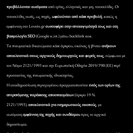
προβάλλονται αυτόματα
από τρίτες, ελληνικές και μη, ιστοσελίδες. Οι
ιστοσελίδες αυτές, ως πηγές,
ωφελούνται από κάθε προβολή
, καθώς η
εμφάνιση στο Loveis.gr
συνεισφέρει στην επισκεψιμότητά τους και στη
βαθμολογία SEO
(Google κ.λπ.) μέσω backlink κοκ.
Τα πνευματικά δικαιώματα κάθε άρθρου, εικόνας ή βίντεο
ανήκουν
αποκλειστικά στους αρχικούς δημιουργούς και φορείς τους
, σύμφωνα με
τον Νόμο 2121/1993 και την Ευρωπαϊκή Οδηγία 2019/790 (ΕΕ) περί
προστασίας της πνευματικής ιδιοκτησίας.
Η αναδημοσίευση περιεχομένου πραγματοποιείται
εντός των ορίων της
επιτρεπόμενης παράθεσης αποσπασμάτων
(άρθρο 19 Ν.
2121/1993),
αποκλειστικά για ενημερωτικούς σκοπούς
, με
αυτόματη
εμφάνιση της πηγής και συνδέσμου
προς το αρχικό
δημοσίευμα.