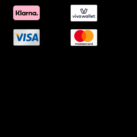
OramaMedia Network
Agrotikes.gr
Politikes.gr
Athlitikes.gr
Texnologika.gr
AutoMotoPlus.gr
Thisishellas.gr
GnosiGiaOlous.gr
Topikanea.gr
GoneisPlus.gr
TourismosPlus.gr