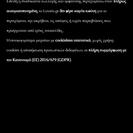
Επειδή η διαδικασία συλλογής και εμφάνισης περιεχομένου είναι
πλήρως
αυτοματοποιημένη
, το Loveis.gr
δεν φέρει καμία ευθύνη
για το
περιεχόμενο, την ακρίβεια, τις απόψεις ή τυχόν παραβιάσεις που
προέρχονται από τρίτες ιστοσελίδες.
Η επισκεψιμότητα μετριέται με
cookieless στατιστικά
, χωρίς χρήση
cookies ή αποθήκευση προσωπικών δεδομένων, σε
πλήρη συμμόρφωση με
τον Κανονισμό (ΕΕ) 2016/679 (GDPR)
.
Εταιρικά Στοιχεία
Πώς Λειτουργεί
Πολιτική Απορρήτου & Cookies
Πολιτική Πλουραλισμού και Διαφάνειας
Όροι Χρήσης και Πολιτική Λειτουργίας