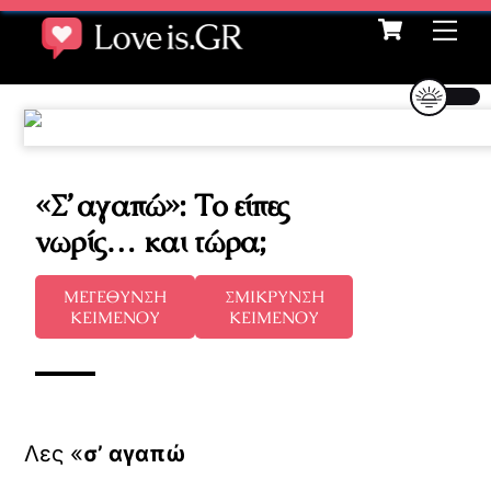
Cart
Skip
Me
to
content
«Σ’ αγαπώ»: Το είπες
νωρίς… και τώρα;
ΜΕΓΕΘΥΝΣΗ
ΣΜΙΚΡΥΝΣΗ
ΚΕΙΜΕΝΟΥ
ΚΕΙΜΕΝΟΥ
Λες «
σ’ αγαπώ