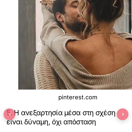
pinterest.com
5. Η ανεξαρτησία μέσα στη σχέση
‹
›
είναι δύναμη, όχι απόσταση