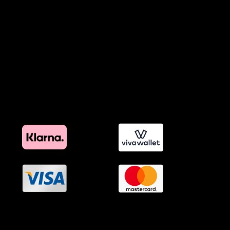
Προϊόντα Φιλικά προς το Περιβάλλον
Πολιτική Εκπτώσεων και Προσφορών
Όροι Affiliate Συνδέσμων & Προωθητικού Υλικού
Πολιτική Διαφημιστικής Διαφάνειας
Όροι Προγράμματος Επιβράβευσης
OramaMedia Network