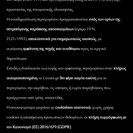
προστασίας της πνευματικής ιδιοκτησίας.
Η αναδημοσίευση περιεχομένου πραγματοποιείται
εντός των ορίων της
επιτρεπόμενης παράθεσης αποσπασμάτων
(άρθρο 19 Ν.
2121/1993),
αποκλειστικά για ενημερωτικούς σκοπούς
, με
αυτόματη
εμφάνιση της πηγής και συνδέσμου
προς το αρχικό
δημοσίευμα.
Επειδή η διαδικασία συλλογής και εμφάνισης περιεχομένου είναι
πλήρως
αυτοματοποιημένη
, το Loveis.gr
δεν φέρει καμία ευθύνη
για το
περιεχόμενο, την ακρίβεια, τις απόψεις ή τυχόν παραβιάσεις που
προέρχονται από τρίτες ιστοσελίδες.
Η επισκεψιμότητα μετριέται με
cookieless στατιστικά
, χωρίς χρήση
cookies ή αποθήκευση προσωπικών δεδομένων, σε
πλήρη συμμόρφωση με
τον Κανονισμό (ΕΕ) 2016/679 (GDPR)
.