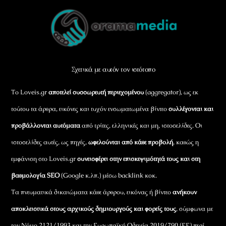
Back
To
Top
Σχετικά με αυτόν τον ιστότοπο
Το Loveis.gr
αποτελεί συσσωρευτή περιεχομένου
(aggregator), ως εκ
τούτου τα άρθρα, εικόνες και τυχόν ενσωματωμένα βίντεο
συλλέγονται και
προβάλλονται αυτόματα
από τρίτες, ελληνικές και μη, ιστοσελίδες. Οι
ιστοσελίδες αυτές, ως πηγές,
ωφελούνται από κάθε προβολή
, καθώς η
εμφάνιση στο Loveis.gr
συνεισφέρει στην επισκεψιμότητά τους και στη
βαθμολογία SEO
(Google κ.λπ.) μέσω backlink κοκ.
Τα πνευματικά δικαιώματα κάθε άρθρου, εικόνας ή βίντεο
ανήκουν
αποκλειστικά στους αρχικούς δημιουργούς και φορείς τους
, σύμφωνα με
τον Νόμο 2121/1993 και την Ευρωπαϊκή Οδηγία 2019/790 (ΕΕ) περί