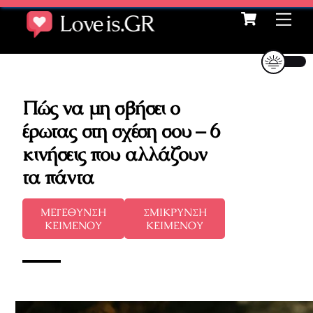
Cart
Skip
Me
to
content
Πώς να μη σβήσει ο
έρωτας στη σχέση σου – 6
κινήσεις που αλλάζουν
τα πάντα
ΜΕΓΕΘΥΝΣΗ
ΣΜΙΚΡΥΝΣΗ
ΚΕΙΜΕΝΟΥ
ΚΕΙΜΕΝΟΥ