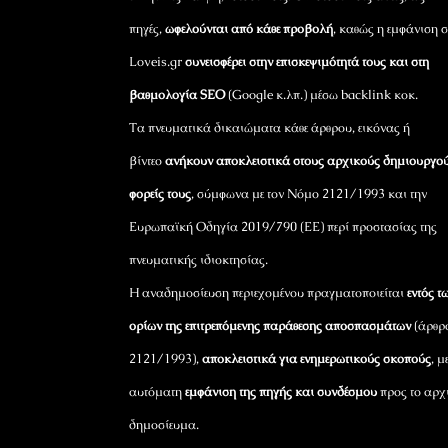
πηγές,
ωφελούνται από κάθε προβολή
, καθώς η εμφάνιση σ
Loveis.gr
συνεισφέρει στην επισκεψιμότητά τους και στη
βαθμολογία SEO
(Google κ.λπ.) μέσω backlink κοκ.
Τα πνευματικά δικαιώματα κάθε άρθρου, εικόνας ή
βίντεο
ανήκουν αποκλειστικά στους αρχικούς δημιουργού
φορείς τους
, σύμφωνα με τον Νόμο 2121/1993 και την
Ευρωπαϊκή Οδηγία 2019/790 (ΕΕ) περί προστασίας της
πνευματικής ιδιοκτησίας.
Η αναδημοσίευση περιεχομένου πραγματοποιείται
εντός τ
ορίων της επιτρεπόμενης παράθεσης αποσπασμάτων
(άρθρ
2121/1993),
αποκλειστικά για ενημερωτικούς σκοπούς
, μ
αυτόματη
εμφάνιση της πηγής και συνδέσμου
προς το αρχ
δημοσίευμα.