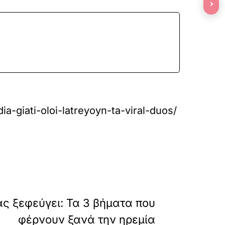
›
a-giati-oloi-latreyoyn-ta-viral-duos/
»
ΕΠΟΜΕΝΟ
ς ξεφεύγει: Τα 3 βήματα που
φέρνουν ξανά την ηρεμία