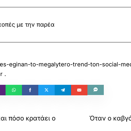
ακοπές με την παρέα
ies-eginan-to-megalytero-trend-ton-social-medi
r
.
και πόσο κρατάει ο
Όταν ο καβγά