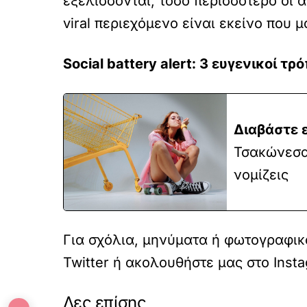
εξελίσσονται, τόσο περισσότερο οι α
viral περιεχόμενο είναι εκείνο που μ
Social battery alert: 3 ευγενικοί τ
Διαβάστε 
Τσακώνεσαι
νομίζεις
Για σχόλια, μηνύματα ή φωτογραφικό
Twitter
ή ακολουθήστε μας στο
Inst
Δες επίσης