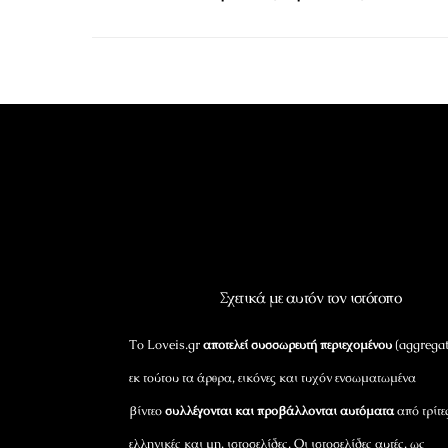
Σχετικά με αυτόν τον ιστότοπο
Το Loveis.gr
αποτελεί συσσωρευτή περιεχομένου
(aggregat
εκ τούτου τα άρθρα, εικόνες και τυχόν ενσωματωμένα
βίντεο
συλλέγονται και προβάλλονται αυτόματα
από τρίτε
ελληνικές και μη, ιστοσελίδες. Οι ιστοσελίδες αυτές, ως