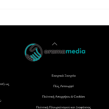
Back
To
Top
Εταιρικά Στοιχεία
or), ως
Πώς Λειτουργεί
Πολιτική Απορρήτου & Cookies
ς,
Πολιτική Πλουραλισμού και Διαφάνειας