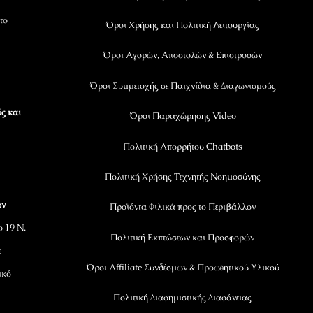
το
Όροι Χρήσης και Πολιτική Λειτουργίας
Όροι Αγορών, Αποστολών & Επιστροφών
Όροι Συμμετοχής σε Παιχνίδια & Διαγωνισμούς
ς και
Όροι Παραχώρησης Video
Πολιτική Απορρήτου Chatbots
Πολιτική Χρήσης Τεχνητής Νοημοσύνης
ων
Προϊόντα Φιλικά προς το Περιβάλλον
ο 19 Ν.
Πολιτική Εκπτώσεων και Προσφορών
ε
Όροι Affiliate Συνδέσμων & Προωθητικού Υλικού
ικό
Πολιτική Διαφημιστικής Διαφάνειας