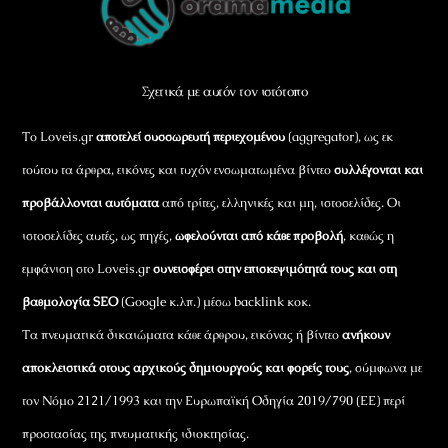
To
Top
Σχετικά με αυτόν τον ιστότοπο
Το Loveis.gr
αποτελεί συσσωρευτή περιεχομένου
(aggregator), ως εκ
τούτου τα άρθρα, εικόνες και τυχόν ενσωματωμένα βίντεο
συλλέγονται και
προβάλλονται αυτόματα
από τρίτες, ελληνικές και μη, ιστοσελίδες. Οι
ιστοσελίδες αυτές, ως πηγές,
ωφελούνται από κάθε προβολή
, καθώς η
εμφάνιση στο Loveis.gr
συνεισφέρει στην επισκεψιμότητά τους και στη
βαθμολογία SEO
(Google κ.λπ.) μέσω backlink κοκ.
Τα πνευματικά δικαιώματα κάθε άρθρου, εικόνας ή βίντεο
ανήκουν
αποκλειστικά στους αρχικούς δημιουργούς και φορείς τους
, σύμφωνα με
τον Νόμο 2121/1993 και την Ευρωπαϊκή Οδηγία 2019/790 (ΕΕ) περί
προστασίας της πνευματικής ιδιοκτησίας.