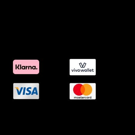
Πολιτική Εκπτώσεων και Προσφορών
Όροι Affiliate Συνδέσμων & Προωθητικού Υλικού
Πολιτική Διαφημιστικής Διαφάνειας
Όροι Προγράμματος Επιβράβευσης
OramaMedia Network
Agrotikes.gr
Politikes.gr