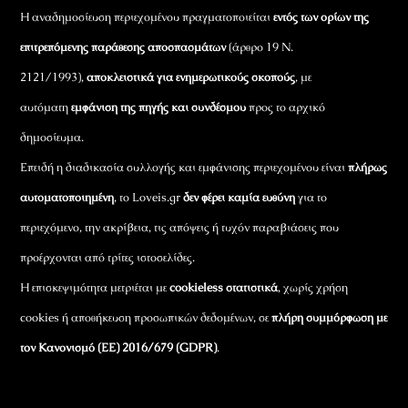
Η αναδημοσίευση περιεχομένου πραγματοποιείται
εντός των ορίων της
επιτρεπόμενης παράθεσης αποσπασμάτων
(άρθρο 19 Ν.
2121/1993),
αποκλειστικά για ενημερωτικούς σκοπούς
, με
αυτόματη
εμφάνιση της πηγής και συνδέσμου
προς το αρχικό
δημοσίευμα.
Επειδή η διαδικασία συλλογής και εμφάνισης περιεχομένου είναι
πλήρως
αυτοματοποιημένη
, το Loveis.gr
δεν φέρει καμία ευθύνη
για το
περιεχόμενο, την ακρίβεια, τις απόψεις ή τυχόν παραβιάσεις που
προέρχονται από τρίτες ιστοσελίδες.
Η επισκεψιμότητα μετριέται με
cookieless στατιστικά
, χωρίς χρήση
cookies ή αποθήκευση προσωπικών δεδομένων, σε
πλήρη συμμόρφωση με
τον Κανονισμό (ΕΕ) 2016/679 (GDPR)
.
Εταιρικά Στοιχεία