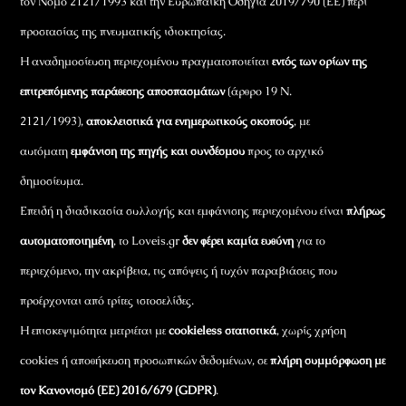
τον Νόμο 2121/1993 και την Ευρωπαϊκή Οδηγία 2019/790 (ΕΕ) περί
προστασίας της πνευματικής ιδιοκτησίας.
Η αναδημοσίευση περιεχομένου πραγματοποιείται
εντός των ορίων της
επιτρεπόμενης παράθεσης αποσπασμάτων
(άρθρο 19 Ν.
2121/1993),
αποκλειστικά για ενημερωτικούς σκοπούς
, με
αυτόματη
εμφάνιση της πηγής και συνδέσμου
προς το αρχικό
δημοσίευμα.
Επειδή η διαδικασία συλλογής και εμφάνισης περιεχομένου είναι
πλήρως
αυτοματοποιημένη
, το Loveis.gr
δεν φέρει καμία ευθύνη
για το
περιεχόμενο, την ακρίβεια, τις απόψεις ή τυχόν παραβιάσεις που
προέρχονται από τρίτες ιστοσελίδες.
Η επισκεψιμότητα μετριέται με
cookieless στατιστικά
, χωρίς χρήση
cookies ή αποθήκευση προσωπικών δεδομένων, σε
πλήρη συμμόρφωση με
τον Κανονισμό (ΕΕ) 2016/679 (GDPR)
.