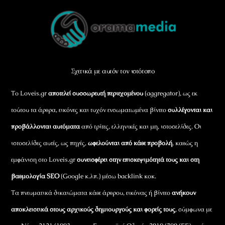
Back
To
Top
Σχετικά με αυτόν τον ιστότοπο
Το Loveis.gr
αποτελεί συσσωρευτή περιεχομένου
(aggregator), ως εκ
τούτου τα άρθρα, εικόνες και τυχόν ενσωματωμένα βίντεο
συλλέγονται και
προβάλλονται αυτόματα
από τρίτες, ελληνικές και μη, ιστοσελίδες. Οι
ιστοσελίδες αυτές, ως πηγές,
ωφελούνται από κάθε προβολή
, καθώς η
εμφάνιση στο Loveis.gr
συνεισφέρει στην επισκεψιμότητά τους και στη
βαθμολογία SEO
(Google κ.λπ.) μέσω backlink κοκ.
Τα πνευματικά δικαιώματα κάθε άρθρου, εικόνας ή βίντεο
ανήκουν
αποκλειστικά στους αρχικούς δημιουργούς και φορείς τους
, σύμφωνα με