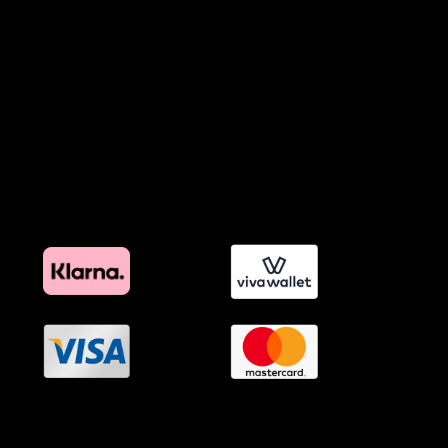
Προϊόντα Φιλικά προς το Περιβάλλον
Πολιτική Εκπτώσεων και Προσφορών
Όροι Affiliate Συνδέσμων & Προωθητικού Υλικού
Πολιτική Διαφημιστικής Διαφάνειας
Όροι Προγράμματος Επιβράβευσης
OramaMedia Network