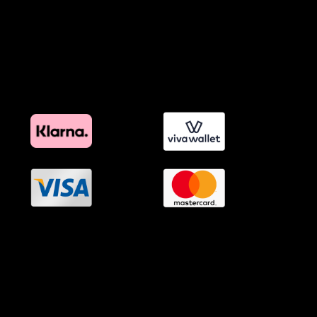
Όροι Affiliate Συνδέσμων & Προωθητικού Υλικού
Πολιτική Διαφημιστικής Διαφάνειας
Όροι Προγράμματος Επιβράβευσης
OramaMedia Network
Agrotikes.gr
Politikes.gr
Athlitikes.gr
Texnologika.gr