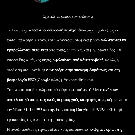
Top
Σχετικά με αυτόν τον ιστότοπο
Το Loveis.gr
αποτελεί συσσωρευτή περιεχομένου
(aggregator), ως εκ
τούτου τα άρθρα, εικόνες και τυχόν ενσωματωμένα βίντεο
συλλέγονται και
προβάλλονται αυτόματα
από τρίτες, ελληνικές και μη, ιστοσελίδες. Οι
ιστοσελίδες αυτές, ως πηγές,
ωφελούνται από κάθε προβολή
, καθώς η
εμφάνιση στο Loveis.gr
συνεισφέρει στην επισκεψιμότητά τους και στη
βαθμολογία SEO
(Google κ.λπ.) μέσω backlink κοκ.
Τα πνευματικά δικαιώματα κάθε άρθρου, εικόνας ή βίντεο
ανήκουν
αποκλειστικά στους αρχικούς δημιουργούς και φορείς τους
, σύμφωνα με
τον Νόμο 2121/1993 και την Ευρωπαϊκή Οδηγία 2019/790 (ΕΕ) περί
προστασίας της πνευματικής ιδιοκτησίας.
Η αναδημοσίευση περιεχομένου πραγματοποιείται
εντός των ορίων της