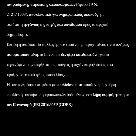
επιτρεπόμενης παράθεσης αποσπασμάτων
(άρθρο 19 Ν.
2121/1993),
αποκλειστικά για ενημερωτικούς σκοπούς
, με
αυτόματη
εμφάνιση της πηγής και συνδέσμου
προς το αρχικό
δημοσίευμα.
Επειδή η διαδικασία συλλογής και εμφάνισης περιεχομένου είναι
πλήρως
αυτοματοποιημένη
, το Loveis.gr
δεν φέρει καμία ευθύνη
για το
περιεχόμενο, την ακρίβεια, τις απόψεις ή τυχόν παραβιάσεις που
προέρχονται από τρίτες ιστοσελίδες.
Η επισκεψιμότητα μετριέται με
cookieless στατιστικά
, χωρίς χρήση
cookies ή αποθήκευση προσωπικών δεδομένων, σε
πλήρη συμμόρφωση με
τον Κανονισμό (ΕΕ) 2016/679 (GDPR)
.
Εταιρικά Στοιχεία
Πώς Λειτουργεί