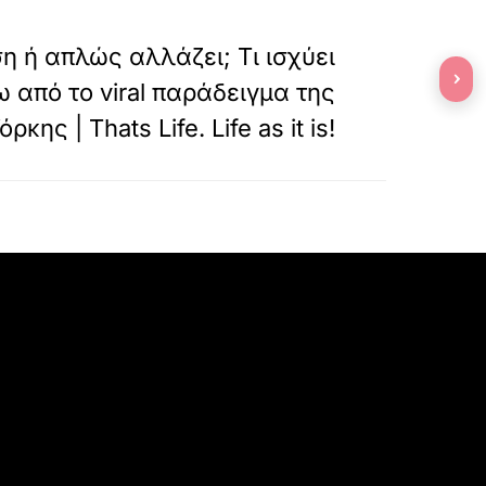
»
ΕΠΟΜΕΝΟ
η ή απλώς αλλάζει; Τι ισχύει
›
 από το viral παράδειγμα της
ρκης | Thats Life. Life as it is!