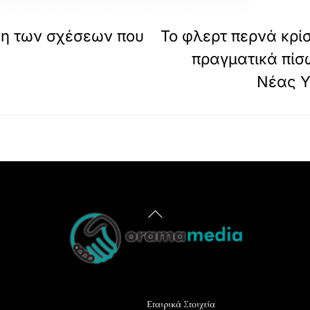
ώνη των σχέσεων που
Το φλερτ περνά κρίσ
πραγματικά πίσω
Νέας Υό
Back
To
Top
Εταιρικά Στοιχεία