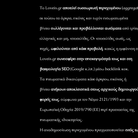
Το Loveis.gr
αποτελεί συσσωρευτή περιεχομένου
(aggregat
εκ τούτου τα άρθρα, εικόνες και τυχόν ενσωματωμένα
βίντεο
συλλέγονται και προβάλλονται αυτόματα
από τρίτε
ελληνικές και μη, ιστοσελίδες. Οι ιστοσελίδες αυτές, ως
πηγές,
ωφελούνται από κάθε προβολή
, καθώς η εμφάνιση σ
Loveis.gr
συνεισφέρει στην επισκεψιμότητά τους και στη
βαθμολογία SEO
(Google κ.λπ.) μέσω backlink κοκ.
Τα πνευματικά δικαιώματα κάθε άρθρου, εικόνας ή
βίντεο
ανήκουν αποκλειστικά στους αρχικούς δημιουργού
φορείς τους
, σύμφωνα με τον Νόμο 2121/1993 και την
Ευρωπαϊκή Οδηγία 2019/790 (ΕΕ) περί προστασίας της
πνευματικής ιδιοκτησίας.
Η αναδημοσίευση περιεχομένου πραγματοποιείται
εντός τ