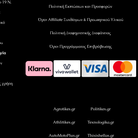
ο 19 Ν.
Πολιτική Εκπτώσεων και Προσφορών
ε
Όροι Affiliate Συνδέσμων & Προωθητικού Υλικού
ικό
Πολιτική Διαφημιστικής Διαφάνειας
ου
Όροι Προγράμματος Επιβράβευσης
αμία
όν
ς χρήση
OramaMedia Network
Agrotikes.gr
Politikes.gr
Athlitikes.gr
Texnologika.gr
AutoMotoPlus.gr
Thisishellas.gr