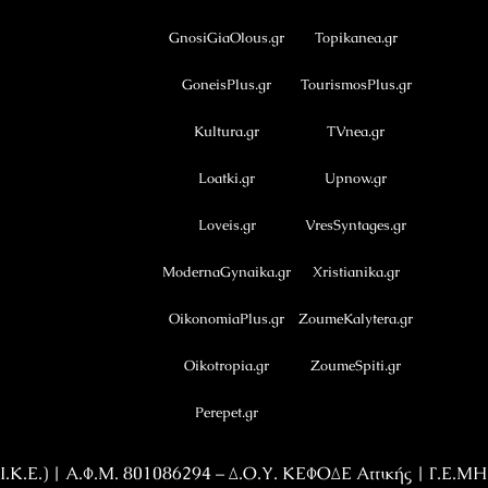
GnosiGiaOlous.gr
Topikanea.gr
GoneisPlus.gr
TourismosPlus.gr
Kultura.gr
TVnea.gr
Loatki.gr
Upnow.gr
Loveis.gr
VresSyntages.gr
ModernaGynaika.gr
Xristianika.gr
OikonomiaPlus.gr
ZoumeKalytera.gr
Oikotropia.gr
ZoumeSpiti.gr
Perepet.gr
Κ.Ε.) | Α.Φ.Μ. 801086294 – Δ.Ο.Υ. ΚΕΦΟΔΕ Αττικής | Γ.Ε.Μ