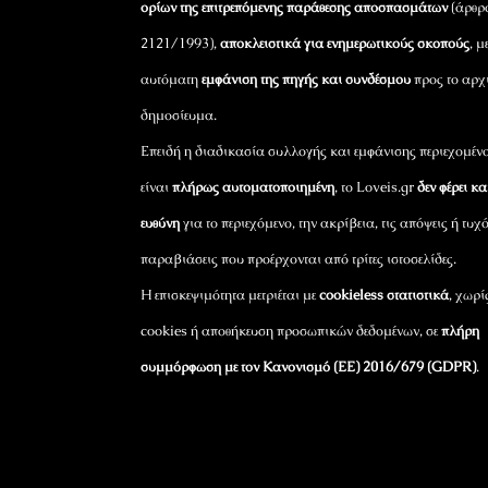
ορίων της επιτρεπόμενης παράθεσης αποσπασμάτων
(άρθρ
2121/1993),
αποκλειστικά για ενημερωτικούς σκοπούς
, μ
αυτόματη
εμφάνιση της πηγής και συνδέσμου
προς το αρχ
δημοσίευμα.
Επειδή η διαδικασία συλλογής και εμφάνισης περιεχομέν
είναι
πλήρως αυτοματοποιημένη
, το Loveis.gr
δεν φέρει κ
ευθύνη
για το περιεχόμενο, την ακρίβεια, τις απόψεις ή τυχ
παραβιάσεις που προέρχονται από τρίτες ιστοσελίδες.
Η επισκεψιμότητα μετριέται με
cookieless στατιστικά
, χωρί
cookies ή αποθήκευση προσωπικών δεδομένων, σε
πλήρη
συμμόρφωση με τον Κανονισμό (ΕΕ) 2016/679 (GDPR)
.