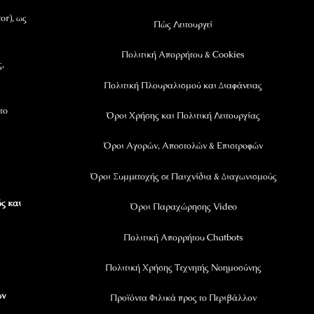
or), ως
Πώς Λειτουργεί
Πολιτική Απορρήτου & Cookies
ς,
Πολιτική Πλουραλισμού και Διαφάνειας
το
Όροι Χρήσης και Πολιτική Λειτουργίας
Όροι Αγορών, Αποστολών & Επιστροφών
Όροι Συμμετοχής σε Παιχνίδια & Διαγωνισμούς
ς και
Όροι Παραχώρησης Video
Πολιτική Απορρήτου Chatbots
Πολιτική Χρήσης Τεχνητής Νοημοσύνης
ων
Προϊόντα Φιλικά προς το Περιβάλλον