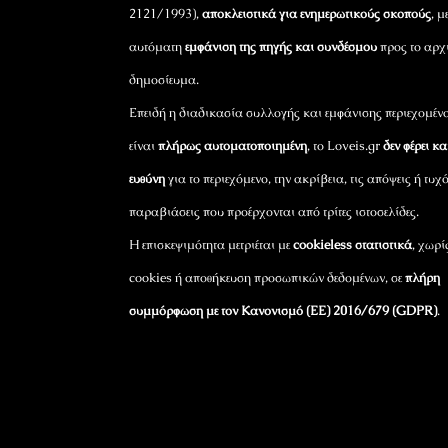
2121/1993),
αποκλειστικά για ενημερωτικούς σκοπούς
, μ
αυτόματη
εμφάνιση της πηγής και συνδέσμου
προς το αρχ
δημοσίευμα.
Επειδή η διαδικασία συλλογής και εμφάνισης περιεχομέν
είναι
πλήρως αυτοματοποιημένη
, το Loveis.gr
δεν φέρει κ
ευθύνη
για το περιεχόμενο, την ακρίβεια, τις απόψεις ή τυχ
παραβιάσεις που προέρχονται από τρίτες ιστοσελίδες.
Η επισκεψιμότητα μετριέται με
cookieless στατιστικά
, χωρί
cookies ή αποθήκευση προσωπικών δεδομένων, σε
πλήρη
συμμόρφωση με τον Κανονισμό (ΕΕ) 2016/679 (GDPR)
.