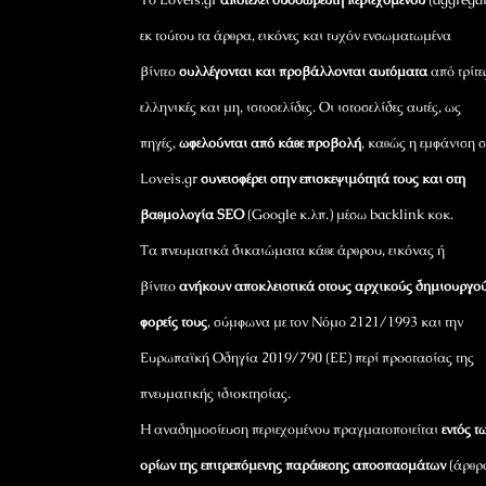
εκ τούτου τα άρθρα, εικόνες και τυχόν ενσωματωμένα
βίντεο
συλλέγονται και προβάλλονται αυτόματα
από τρίτε
ελληνικές και μη, ιστοσελίδες. Οι ιστοσελίδες αυτές, ως
πηγές,
ωφελούνται από κάθε προβολή
, καθώς η εμφάνιση σ
Loveis.gr
συνεισφέρει στην επισκεψιμότητά τους και στη
βαθμολογία SEO
(Google κ.λπ.) μέσω backlink κοκ.
Τα πνευματικά δικαιώματα κάθε άρθρου, εικόνας ή
βίντεο
ανήκουν αποκλειστικά στους αρχικούς δημιουργού
φορείς τους
, σύμφωνα με τον Νόμο 2121/1993 και την
Ευρωπαϊκή Οδηγία 2019/790 (ΕΕ) περί προστασίας της
πνευματικής ιδιοκτησίας.
Η αναδημοσίευση περιεχομένου πραγματοποιείται
εντός τ
ορίων της επιτρεπόμενης παράθεσης αποσπασμάτων
(άρθρ