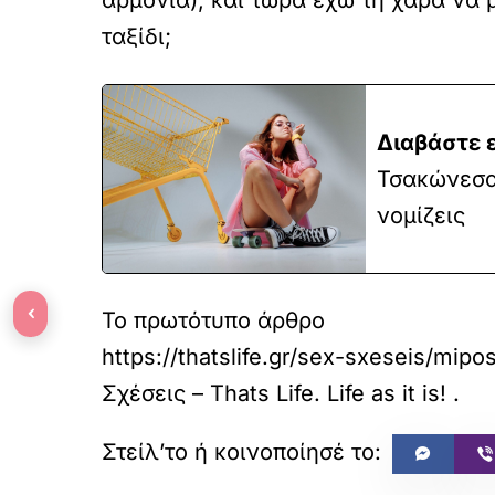
αρμονία), και τώρα έχω τη χαρά να μο
ταξίδι;
Διαβάστε 
Τσακώνεσαι
νομίζεις
‹
Το πρωτότυπο άρθρο
https://thatslife.gr/sex-sxeseis/mip
Σχέσεις – Thats Life. Life as it is!
.