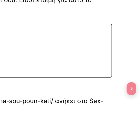
 σου. Είσαι έτοιμη για αυτό το
›
-na-sou-poun-kati/
ανήκει στο
Sex-