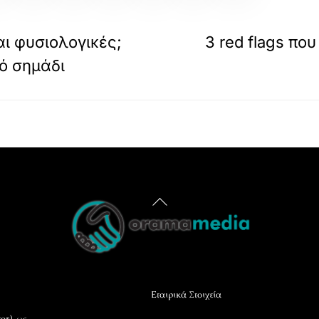
αι φυσιολογικές;
3 red flags πο
κό σημάδι
Back
To
Top
Εταιρικά Στοιχεία
or), ως