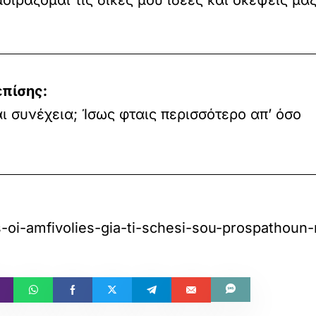
ιράζομαι τις δικές μου ιδέες και σκέψεις μαζί
επίσης:
 συνέχεια; Ίσως φταις περισσότερο απ’ όσο
os-oi-amfivolies-gia-ti-schesi-sou-prospathoun