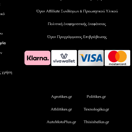
ε
Όροι Affiliate Συνδέσμων & Προωθητικού Υλικού
ικό
Πολιτική Διαφημιστικής Διαφάνειας
ου
Όροι Προγράμματος Επιβράβευσης
αμία
όν
ς χρήση
OramaMedia Network
Agrotikes.gr
Politikes.gr
Athlitikes.gr
Texnologika.gr
AutoMotoPlus.gr
Thisishellas.gr