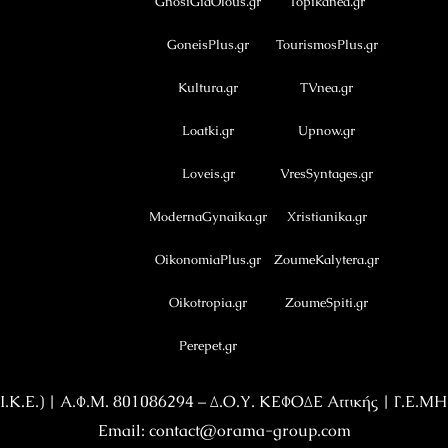
GnosiGiaOlous.gr
Topikanea.gr
GoneisPlus.gr
TourismosPlus.gr
Kultura.gr
TVnea.gr
Loatki.gr
Upnow.gr
Loveis.gr
VresSyntages.gr
ModernaGynaika.gr
Xristianika.gr
OikonomiaPlus.gr
ZoumeKalytera.gr
Oikotropia.gr
ZoumeSpiti.gr
Perepet.gr
Κ.Ε.) | Α.Φ.Μ. 801086294 – Δ.Ο.Υ. ΚΕΦΟΔΕ Αττικής | Γ.Ε.Μ
Email: contact@orama-group.com