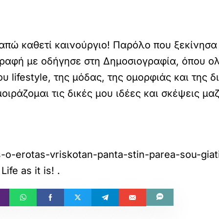
γαπώ καθετί καινούργιο! Παρόλο που ξεκίνησα
 γραφή με οδήγησε στη Δημοσιογραφία, όπου ο
 lifestyle, της μόδας, της ομορφιάς και της 
ιράζομαι τις δικές μου ιδέες και σκέψεις μαζί
s-o-erotas-vriskotan-panta-stin-parea-sou-giat
ife as it is!
.