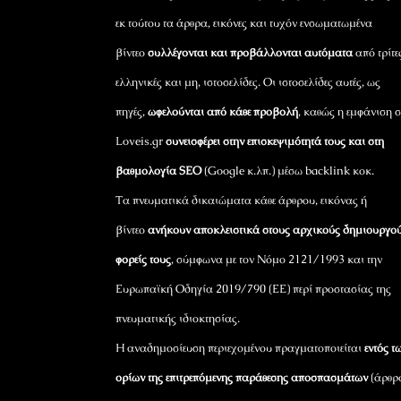
εκ τούτου τα άρθρα, εικόνες και τυχόν ενσωματωμένα
βίντεο
συλλέγονται και προβάλλονται αυτόματα
από τρίτε
ελληνικές και μη, ιστοσελίδες. Οι ιστοσελίδες αυτές, ως
πηγές,
ωφελούνται από κάθε προβολή
, καθώς η εμφάνιση σ
Loveis.gr
συνεισφέρει στην επισκεψιμότητά τους και στη
βαθμολογία SEO
(Google κ.λπ.) μέσω backlink κοκ.
Τα πνευματικά δικαιώματα κάθε άρθρου, εικόνας ή
βίντεο
ανήκουν αποκλειστικά στους αρχικούς δημιουργού
φορείς τους
, σύμφωνα με τον Νόμο 2121/1993 και την
Ευρωπαϊκή Οδηγία 2019/790 (ΕΕ) περί προστασίας της
πνευματικής ιδιοκτησίας.
Η αναδημοσίευση περιεχομένου πραγματοποιείται
εντός τ
ορίων της επιτρεπόμενης παράθεσης αποσπασμάτων
(άρθρ