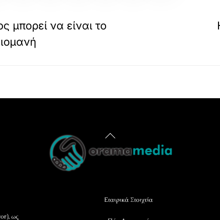
 μπορεί να είναι το
ειομανή
Back
To
Top
Εταιρικά Στοιχεία
or), ως