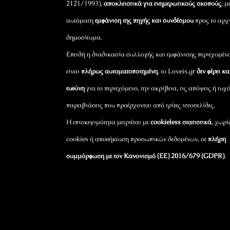
2121/1993),
αποκλειστικά για ενημερωτικούς σκοπούς
, μ
αυτόματη
εμφάνιση της πηγής και συνδέσμου
προς το αρχ
δημοσίευμα.
Επειδή η διαδικασία συλλογής και εμφάνισης περιεχομέν
είναι
πλήρως αυτοματοποιημένη
, το Loveis.gr
δεν φέρει κ
ευθύνη
για το περιεχόμενο, την ακρίβεια, τις απόψεις ή τυχ
παραβιάσεις που προέρχονται από τρίτες ιστοσελίδες.
Η επισκεψιμότητα μετριέται με
cookieless στατιστικά
, χωρί
cookies ή αποθήκευση προσωπικών δεδομένων, σε
πλήρη
συμμόρφωση με τον Κανονισμό (ΕΕ) 2016/679 (GDPR)
.