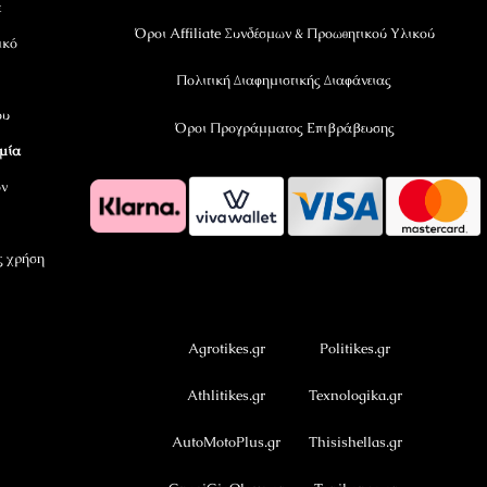
ε
Όροι Affiliate Συνδέσμων & Προωθητικού Υλικού
ικό
Πολιτική Διαφημιστικής Διαφάνειας
ου
Όροι Προγράμματος Επιβράβευσης
αμία
όν
ς χρήση
OramaMedia Network
Agrotikes.gr
Politikes.gr
Athlitikes.gr
Texnologika.gr
AutoMotoPlus.gr
Thisishellas.gr