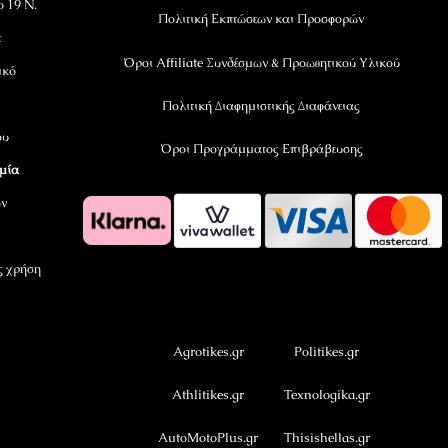
ο 19 Ν.
Πολιτική Εκπτώσεων και Προσφορών
ε
Όροι Affiliate Συνδέσμων & Προωθητικού Υλικού
ικό
Πολιτική Διαφημιστικής Διαφάνειας
ου
Όροι Προγράμματος Επιβράβευσης
αμία
όν
ς χρήση
OramaMedia Network
Agrotikes.gr
Politikes.gr
Athlitikes.gr
Texnologika.gr
AutoMotoPlus.gr
Thisishellas.gr