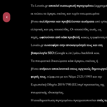
Το Loveis.gr
αποτελεί συσσωρευτή περιεχομένου
(aggregat
εκ τούτου τα άρθρα, εικόνες και τυχόν ενσωματωμένα
‹
βίντεο
συλλέγονται και προβάλλονται αυτόματα
από τρίτε
ελληνικές και μη, ιστοσελίδες. Οι ιστοσελίδες αυτές, ως
πηγές,
ωφελούνται από κάθε προβολή
, καθώς η εμφάνιση σ
Loveis.gr
συνεισφέρει στην επισκεψιμότητά τους και στη
βαθμολογία SEO
(Google κ.λπ.) μέσω backlink κοκ.
Τα πνευματικά δικαιώματα κάθε άρθρου, εικόνας ή
βίντεο
ανήκουν αποκλειστικά στους αρχικούς δημιουργού
φορείς τους
, σύμφωνα με τον Νόμο 2121/1993 και την
Ευρωπαϊκή Οδηγία 2019/790 (ΕΕ) περί προστασίας της
πνευματικής ιδιοκτησίας.
Η αναδημοσίευση περιεχομένου πραγματοποιείται
εντός τ