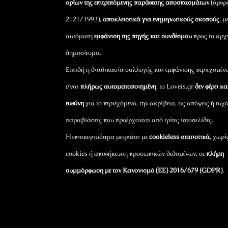
ορίων της επιτρεπόμενης παράθεσης αποσπασμάτων
(άρθρ
2121/1993),
αποκλειστικά για ενημερωτικούς σκοπούς
, μ
αυτόματη
εμφάνιση της πηγής και συνδέσμου
προς το αρχ
δημοσίευμα.
Επειδή η διαδικασία συλλογής και εμφάνισης περιεχομέν
είναι
πλήρως αυτοματοποιημένη
, το Loveis.gr
δεν φέρει κ
ευθύνη
για το περιεχόμενο, την ακρίβεια, τις απόψεις ή τυχ
παραβιάσεις που προέρχονται από τρίτες ιστοσελίδες.
Η επισκεψιμότητα μετριέται με
cookieless στατιστικά
, χωρί
cookies ή αποθήκευση προσωπικών δεδομένων, σε
πλήρη
συμμόρφωση με τον Κανονισμό (ΕΕ) 2016/679 (GDPR)
.