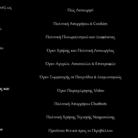
or), ως
Πώς Λειτουργεί
Πολιτική Απορρήτου & Cookies
ς,
Πολιτική Πλουραλισμού και Διαφάνειας
το
Όροι Χρήσης και Πολιτική Λειτουργίας
Όροι Αγορών, Αποστολών & Επιστροφών
Όροι Συμμετοχής σε Παιχνίδια & Διαγωνισμούς
ς και
Όροι Παραχώρησης Video
Πολιτική Απορρήτου Chatbots
Πολιτική Χρήσης Τεχνητής Νοημοσύνης
ων
Προϊόντα Φιλικά προς το Περιβάλλον