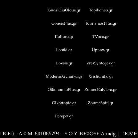
GnosiGiaOlous.gr
Topikanea.gr
GoneisPlus.gr
TourismosPlus.gr
Kultura.gr
TVnea.gr
Loatki.gr
Upnow.gr
Loveis.gr
VresSyntages.gr
ModernaGynaika.gr
Xristianika.gr
OikonomiaPlus.gr
ZoumeKalytera.gr
Oikotropia.gr
ZoumeSpiti.gr
Perepet.gr
Κ.Ε.) | Α.Φ.Μ. 801086294 – Δ.Ο.Υ. ΚΕΦΟΔΕ Αττικής | Γ.Ε.Μ