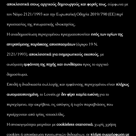
αποκλειστικά στους αρχικούς δημιουργούς και φορείς τους
, σύμφωνα με
τον Νόμο 2121/1993 και την Ευρωπαϊκή Οδηγία 2019/790 (ΕΕ) περί
προστασίας της πνευματικής ιδιοκτησίας.
Η αναδημοσίευση περιεχομένου πραγματοποιείται
εντός των ορίων της
επιτρεπόμενης παράθεσης αποσπασμάτων
(άρθρο 19 Ν.
2121/1993),
αποκλειστικά για ενημερωτικούς σκοπούς
, με
αυτόματη
εμφάνιση της πηγής και συνδέσμου
προς το αρχικό
δημοσίευμα.
Επειδή η διαδικασία συλλογής και εμφάνισης περιεχομένου είναι
πλήρως
αυτοματοποιημένη
, το Loveis.gr
δεν φέρει καμία ευθύνη
για το
περιεχόμενο, την ακρίβεια, τις απόψεις ή τυχόν παραβιάσεις που
προέρχονται από τρίτες ιστοσελίδες.
Η επισκεψιμότητα μετριέται με
cookieless στατιστικά
, χωρίς χρήση
cookies ή αποθήκευση προσωπικών δεδομένων, σε
πλήρη συμμόρφωση με