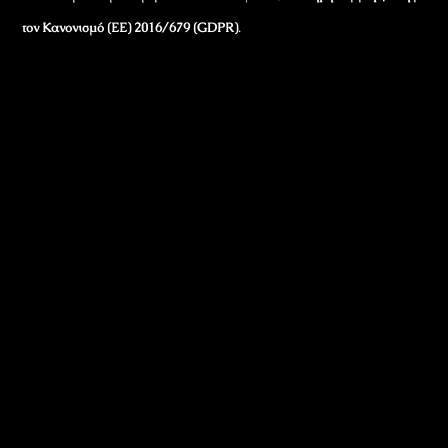
τον Κανονισμό (ΕΕ) 2016/679 (GDPR)
.
Εταιρικά Στοιχεία
Πώς Λειτουργεί
Πολιτική Απορρήτου & Cookies
Πολιτική Πλουραλισμού και Διαφάνειας
Όροι Χρήσης και Πολιτική Λειτουργίας
Όροι Αγορών, Αποστολών & Επιστροφών
Όροι Συμμετοχής σε Παιχνίδια & Διαγωνισμούς
Όροι Παραχώρησης Video
Πολιτική Απορρήτου Chatbots