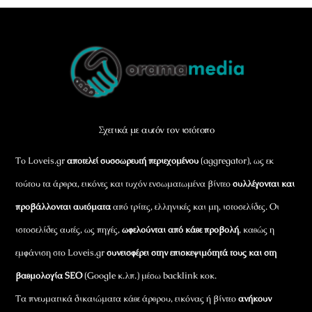
Back
To
Top
Σχετικά με αυτόν τον ιστότοπο
Το Loveis.gr
αποτελεί συσσωρευτή περιεχομένου
(aggregator), ως εκ
τούτου τα άρθρα, εικόνες και τυχόν ενσωματωμένα βίντεο
συλλέγονται και
προβάλλονται αυτόματα
από τρίτες, ελληνικές και μη, ιστοσελίδες. Οι
ιστοσελίδες αυτές, ως πηγές,
ωφελούνται από κάθε προβολή
, καθώς η
εμφάνιση στο Loveis.gr
συνεισφέρει στην επισκεψιμότητά τους και στη
βαθμολογία SEO
(Google κ.λπ.) μέσω backlink κοκ.
Τα πνευματικά δικαιώματα κάθε άρθρου, εικόνας ή βίντεο
ανήκουν