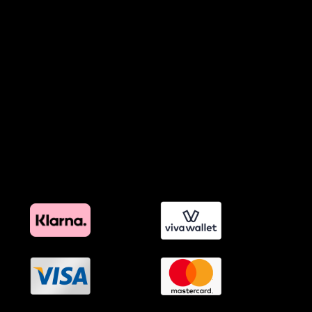
Πολιτική Χρήσης Τεχνητής Νοημοσύνης
Προϊόντα Φιλικά προς το Περιβάλλον
Πολιτική Εκπτώσεων και Προσφορών
Όροι Affiliate Συνδέσμων & Προωθητικού Υλικού
Πολιτική Διαφημιστικής Διαφάνειας
Όροι Προγράμματος Επιβράβευσης