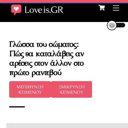
Cart
Skip
Me
to
content
Γλώσσα του σώματος:
Πώς θα καταλάβεις αν
αρέσεις στον άλλον στο
πρώτο ραντεβού
ΜΕΓΕΘΥΝΣΗ
ΣΜΙΚΡΥΝΣΗ
ΚΕΙΜΕΝΟΥ
ΚΕΙΜΕΝΟΥ