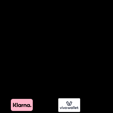
Όροι Παραχώρησης Video
Πολιτική Απορρήτου Chatbots
Πολιτική Χρήσης Τεχνητής Νοημοσύνης
Προϊόντα Φιλικά προς το Περιβάλλον
Πολιτική Εκπτώσεων και Προσφορών
Όροι Affiliate Συνδέσμων & Προωθητικού Υλικού
Πολιτική Διαφημιστικής Διαφάνειας
Όροι Προγράμματος Επιβράβευσης