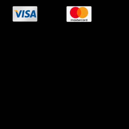
OramaMedia Network
Agrotikes.gr
Politikes.gr
Athlitikes.gr
Texnologika.gr
AutoMotoPlus.gr
Thisishellas.gr
GnosiGiaOlous.gr
Topikanea.gr
GoneisPlus.gr
TourismosPlus.gr
Kultura.gr
TVnea.gr
Loatki.gr
Upnow.gr