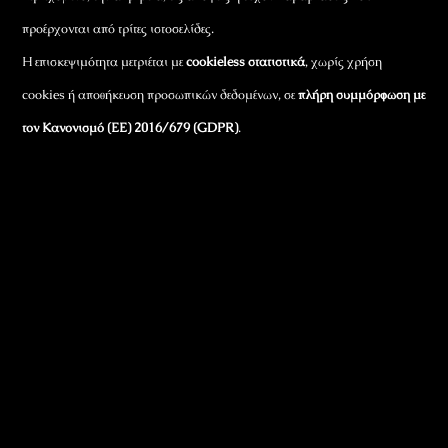
προέρχονται από τρίτες ιστοσελίδες.
Η επισκεψιμότητα μετριέται με
cookieless στατιστικά
, χωρίς χρήση
cookies ή αποθήκευση προσωπικών δεδομένων, σε
πλήρη συμμόρφωση με
τον Κανονισμό (ΕΕ) 2016/679 (GDPR)
.
Εταιρικά Στοιχεία
Πώς Λειτουργεί
Πολιτική Απορρήτου & Cookies
Πολιτική Πλουραλισμού και Διαφάνειας
Όροι Χρήσης και Πολιτική Λειτουργίας
Όροι Αγορών, Αποστολών & Επιστροφών
Όροι Συμμετοχής σε Παιχνίδια & Διαγωνισμούς