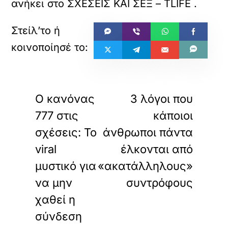
ανήκει στο
ΣΧΕΣΕΙΣ ΚΑΙ ΣΕΞ – TLIFE
.
«
»
ΠΡΟΗΓΟΥΜΕΝΟ
ΕΠΟΜΕΝΟ
Ο κανόνας
3 λόγοι που
777 στις
κάποιοι
σχέσεις: Το
άνθρωποι πάντα
viral
έλκονται από
μυστικό για
«ακατάλληλους»
να μην
συντρόφους
χαθεί η
σύνδεση