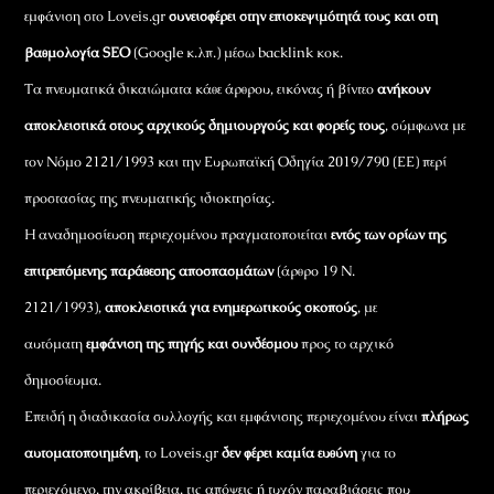
εμφάνιση στο Loveis.gr
συνεισφέρει στην επισκεψιμότητά τους και στη
βαθμολογία SEO
(Google κ.λπ.) μέσω backlink κοκ.
Τα πνευματικά δικαιώματα κάθε άρθρου, εικόνας ή βίντεο
ανήκουν
αποκλειστικά στους αρχικούς δημιουργούς και φορείς τους
, σύμφωνα με
τον Νόμο 2121/1993 και την Ευρωπαϊκή Οδηγία 2019/790 (ΕΕ) περί
προστασίας της πνευματικής ιδιοκτησίας.
Η αναδημοσίευση περιεχομένου πραγματοποιείται
εντός των ορίων της
επιτρεπόμενης παράθεσης αποσπασμάτων
(άρθρο 19 Ν.
2121/1993),
αποκλειστικά για ενημερωτικούς σκοπούς
, με
αυτόματη
εμφάνιση της πηγής και συνδέσμου
προς το αρχικό
δημοσίευμα.
Επειδή η διαδικασία συλλογής και εμφάνισης περιεχομένου είναι
πλήρως
αυτοματοποιημένη
, το Loveis.gr
δεν φέρει καμία ευθύνη
για το
περιεχόμενο, την ακρίβεια, τις απόψεις ή τυχόν παραβιάσεις που