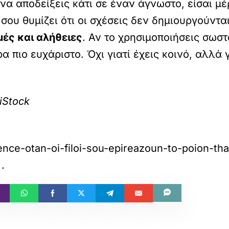
να αποδείξεις κάτι σε έναν άγνωστο, είσαι μ
e σου θυμίζει ότι οι σχέσεις δεν δημιουργούντ
μές και αλήθειες
. Αν το χρησιμοποιήσεις σωστά
ρα πιο ευχάριστο. Όχι γιατί έχεις κοινό, αλλά
iStock
luence-otan-oi-filoi-sou-epireazoun-to-poion-t
.