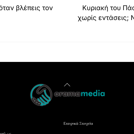
όταν βλέπεις τον
Κυριακή του Πάσ
χωρίς εντάσεις; Ν
Back
To
Top
Εταιρικά Στοιχεία
or), ως