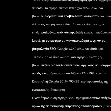
εκ τούτου τα άρθρα, εικόνες και τυχόν ενσωματωμένα
βίντεο
συλλέγονται και προβάλλονται αυτόματα
από τρίτε
ελληνικές και μη, ιστοσελίδες. Οι ιστοσελίδες αυτές, ως
πηγές,
ωφελούνται από κάθε προβολή
, καθώς η εμφάνιση σ
Loveis.gr
συνεισφέρει στην επισκεψιμότητά τους και στη
βαθμολογία SEO
(Google κ.λπ.) μέσω backlink κοκ.
Τα πνευματικά δικαιώματα κάθε άρθρου, εικόνας ή
βίντεο
ανήκουν αποκλειστικά στους αρχικούς δημιουργού
φορείς τους
, σύμφωνα με τον Νόμο 2121/1993 και την
Ευρωπαϊκή Οδηγία 2019/790 (ΕΕ) περί προστασίας της
πνευματικής ιδιοκτησίας.
Η αναδημοσίευση περιεχομένου πραγματοποιείται
εντός τ
ορίων της επιτρεπόμενης παράθεσης αποσπασμάτων
(άρθρ