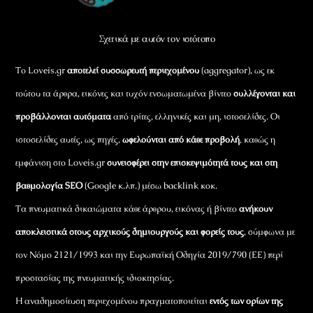
Top
Σχετικά με αυτόν τον ιστότοπο
Το Loveis.gr
αποτελεί συσσωρευτή περιεχομένου
(aggregator), ως εκ
τούτου τα άρθρα, εικόνες και τυχόν ενσωματωμένα βίντεο
συλλέγονται και
προβάλλονται αυτόματα
από τρίτες, ελληνικές και μη, ιστοσελίδες. Οι
ιστοσελίδες αυτές, ως πηγές,
ωφελούνται από κάθε προβολή
, καθώς η
εμφάνιση στο Loveis.gr
συνεισφέρει στην επισκεψιμότητά τους και στη
βαθμολογία SEO
(Google κ.λπ.) μέσω backlink κοκ.
Τα πνευματικά δικαιώματα κάθε άρθρου, εικόνας ή βίντεο
ανήκουν
αποκλειστικά στους αρχικούς δημιουργούς και φορείς τους
, σύμφωνα με
τον Νόμο 2121/1993 και την Ευρωπαϊκή Οδηγία 2019/790 (ΕΕ) περί
προστασίας της πνευματικής ιδιοκτησίας.
Η αναδημοσίευση περιεχομένου πραγματοποιείται
εντός των ορίων της