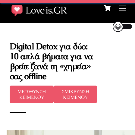
Cart
Skip
Me
to
content
Digital Detox για δύο:
10 απλά βήματα για να
βρείτε ξανά τη «χημεία»
σας offline
ΜΕΓΕΘΥΝΣΗ
ΣΜΙΚΡΥΝΣΗ
ΚΕΙΜΕΝΟΥ
ΚΕΙΜΕΝΟΥ