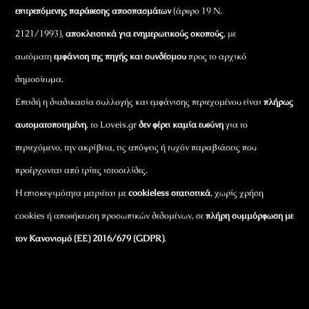
επιτρεπόμενης παράθεσης αποσπασμάτων
(άρθρο 19 Ν.
2121/1993),
αποκλειστικά για ενημερωτικούς σκοπούς
, με
αυτόματη
εμφάνιση της πηγής και συνδέσμου
προς το αρχικό
δημοσίευμα.
Επειδή η διαδικασία συλλογής και εμφάνισης περιεχομένου είναι
πλήρως
αυτοματοποιημένη
, το Loveis.gr
δεν φέρει καμία ευθύνη
για το
περιεχόμενο, την ακρίβεια, τις απόψεις ή τυχόν παραβιάσεις που
προέρχονται από τρίτες ιστοσελίδες.
Η επισκεψιμότητα μετριέται με
cookieless στατιστικά
, χωρίς χρήση
cookies ή αποθήκευση προσωπικών δεδομένων, σε
πλήρη συμμόρφωση με
τον Κανονισμό (ΕΕ) 2016/679 (GDPR)
.
Εταιρικά Στοιχεία
Πώς Λειτουργεί