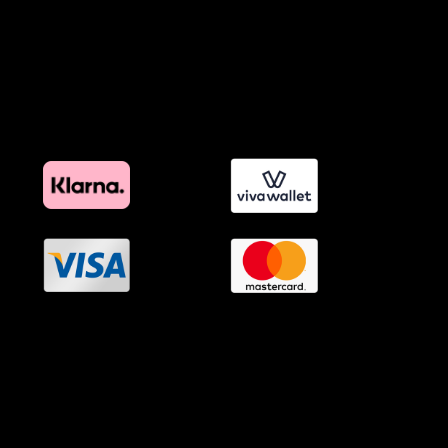
Όροι Affiliate Συνδέσμων & Προωθητικού Υλικού
Πολιτική Διαφημιστικής Διαφάνειας
Όροι Προγράμματος Επιβράβευσης
OramaMedia Network
Agrotikes.gr
Politikes.gr
Athlitikes.gr
Texnologika.gr