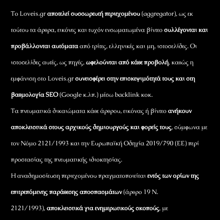
Το Loveis.gr
αποτελεί συσσωρευτή περιεχομένου
(aggregator), ως εκ
τούτου τα άρθρα, εικόνες και τυχόν ενσωματωμένα βίντεο
συλλέγονται και
προβάλλονται αυτόματα
από τρίτες, ελληνικές και μη, ιστοσελίδες. Οι
ιστοσελίδες αυτές, ως πηγές,
ωφελούνται από κάθε προβολή
, καθώς η
εμφάνιση στο Loveis.gr
συνεισφέρει στην επισκεψιμότητά τους και στη
βαθμολογία SEO
(Google κ.λπ.) μέσω backlink κοκ.
Τα πνευματικά δικαιώματα κάθε άρθρου, εικόνας ή βίντεο
ανήκουν
αποκλειστικά στους αρχικούς δημιουργούς και φορείς τους
, σύμφωνα με
τον Νόμο 2121/1993 και την Ευρωπαϊκή Οδηγία 2019/790 (ΕΕ) περί
προστασίας της πνευματικής ιδιοκτησίας.
Η αναδημοσίευση περιεχομένου πραγματοποιείται
εντός των ορίων της
επιτρεπόμενης παράθεσης αποσπασμάτων
(άρθρο 19 Ν.
2121/1993),
αποκλειστικά για ενημερωτικούς σκοπούς
, με