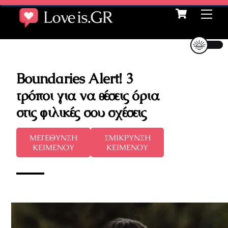
Cart
Skip
Me
to
content
Boundaries Alert! 3
τρόποι για να θέσεις όρια
στις φιλικές σου σχέσεις
ΜΕΓΕΘΥΝΣΗ
ΣΜΙΚΡΥΝΣΗ
ΚΕΙΜΕΝΟΥ
ΚΕΙΜΕΝΟΥ