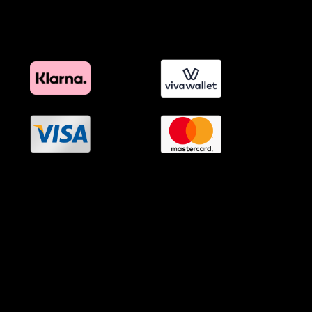
Όροι Προγράμματος Επιβράβευσης
OramaMedia Network
Agrotikes.gr
Politikes.gr
Athlitikes.gr
Texnologika.gr
AutoMotoPlus.gr
Thisishellas.gr