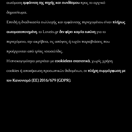
αυτόματη
εμφάνιση της πηγής και συνδέσμου
προς το αρχικό
δημοσίευμα.
Επειδή η διαδικασία συλλογής και εμφάνισης περιεχομένου είναι
πλήρως
αυτοματοποιημένη
, το Loveis.gr
δεν φέρει καμία ευθύνη
για το
περιεχόμενο, την ακρίβεια, τις απόψεις ή τυχόν παραβιάσεις που
προέρχονται από τρίτες ιστοσελίδες.
Η επισκεψιμότητα μετριέται με
cookieless στατιστικά
, χωρίς χρήση
cookies ή αποθήκευση προσωπικών δεδομένων, σε
πλήρη συμμόρφωση με
τον Κανονισμό (ΕΕ) 2016/679 (GDPR)
.
Εταιρικά Στοιχεία
Πώς Λειτουργεί
Πολιτική Απορρήτου & Cookies