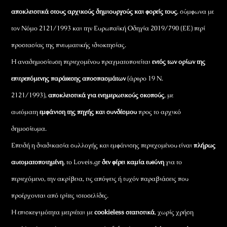
αποκλειστικά στους αρχικούς δημιουργούς και φορείς τους
, σύμφωνα με
τον Νόμο 2121/1993 και την Ευρωπαϊκή Οδηγία 2019/790 (ΕΕ) περί
προστασίας της πνευματικής ιδιοκτησίας.
Η αναδημοσίευση περιεχομένου πραγματοποιείται
εντός των ορίων της
επιτρεπόμενης παράθεσης αποσπασμάτων
(άρθρο 19 Ν.
2121/1993),
αποκλειστικά για ενημερωτικούς σκοπούς
, με
αυτόματη
εμφάνιση της πηγής και συνδέσμου
προς το αρχικό
δημοσίευμα.
Επειδή η διαδικασία συλλογής και εμφάνισης περιεχομένου είναι
πλήρως
αυτοματοποιημένη
, το Loveis.gr
δεν φέρει καμία ευθύνη
για το
περιεχόμενο, την ακρίβεια, τις απόψεις ή τυχόν παραβιάσεις που
προέρχονται από τρίτες ιστοσελίδες.
Η επισκεψιμότητα μετριέται με
cookieless στατιστικά
, χωρίς χρήση