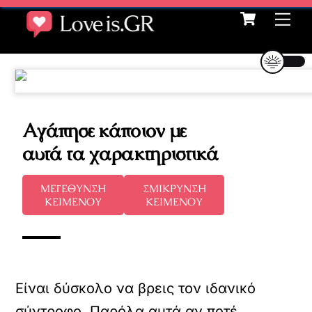
Cart
Skip
Me
to
content
Αγάπησε κάποιον με
αυτά τα χαρακτηριστικά
ΜΕΓΕΘΥΝΣΗ
ΣΜΙΚΡΥΝΣΗ
ΚΕΙΜΕΝΟΥ
ΚΕΙΜΕΝΟΥ
Είναι δύσκολο να βρεις τον ιδανικό
σύντροφο. Παρόλα αυτά αν ποτέ