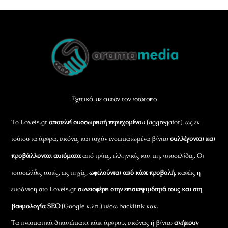
Back
To
Top
Σχετικά με αυτόν τον ιστότοπο
Το Loveis.gr
αποτελεί συσσωρευτή περιεχομένου
(aggregator), ως εκ
τούτου τα άρθρα, εικόνες και τυχόν ενσωματωμένα βίντεο
συλλέγονται και
προβάλλονται αυτόματα
από τρίτες, ελληνικές και μη, ιστοσελίδες. Οι
ιστοσελίδες αυτές, ως πηγές,
ωφελούνται από κάθε προβολή
, καθώς η
εμφάνιση στο Loveis.gr
συνεισφέρει στην επισκεψιμότητά τους και στη
βαθμολογία SEO
(Google κ.λπ.) μέσω backlink κοκ.
Τα πνευματικά δικαιώματα κάθε άρθρου, εικόνας ή βίντεο
ανήκουν