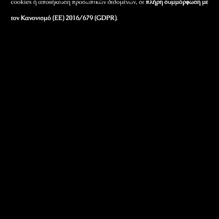
cookies ή αποθήκευση προσωπικών δεδομένων, σε
πλήρη συμμόρφωση με
τον Κανονισμό (ΕΕ) 2016/679 (GDPR)
.
Εταιρικά Στοιχεία
Πώς Λειτουργεί
Πολιτική Απορρήτου & Cookies
Πολιτική Πλουραλισμού και Διαφάνειας
Όροι Χρήσης και Πολιτική Λειτουργίας
Όροι Αγορών, Αποστολών & Επιστροφών
Όροι Συμμετοχής σε Παιχνίδια & Διαγωνισμούς
Όροι Παραχώρησης Video
Πολιτική Απορρήτου Chatbots