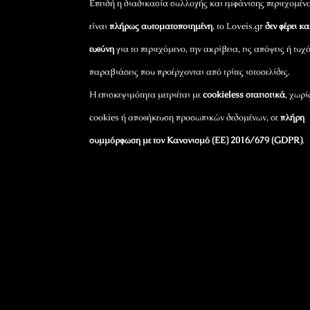
Επειδή η διαδικασία συλλογής και εμφάνισης περιεχομέν
είναι
πλήρως αυτοματοποιημένη
, το Loveis.gr
δεν φέρει κ
ευθύνη
για το περιεχόμενο, την ακρίβεια, τις απόψεις ή τυχ
παραβιάσεις που προέρχονται από τρίτες ιστοσελίδες.
Η επισκεψιμότητα μετριέται με
cookieless στατιστικά
, χωρί
cookies ή αποθήκευση προσωπικών δεδομένων, σε
πλήρη
συμμόρφωση με τον Κανονισμό (ΕΕ) 2016/679 (GDPR)
.