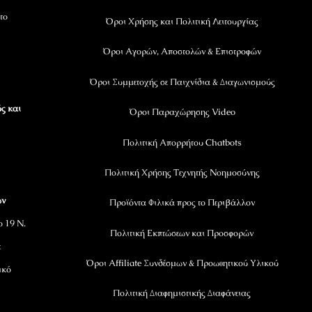
το
Όροι Χρήσης και Πολιτική Λειτουργίας
Όροι Αγορών, Αποστολών & Επιστροφών
Όροι Συμμετοχής σε Παιχνίδια & Διαγωνισμούς
ς και
Όροι Παραχώρησης Video
Πολιτική Απορρήτου Chatbots
Πολιτική Χρήσης Τεχνητής Νοημοσύνης
ων
Προϊόντα Φιλικά προς το Περιβάλλον
ο 19 Ν.
Πολιτική Εκπτώσεων και Προσφορών
ε
Όροι Affiliate Συνδέσμων & Προωθητικού Υλικού
ικό
Πολιτική Διαφημιστικής Διαφάνειας