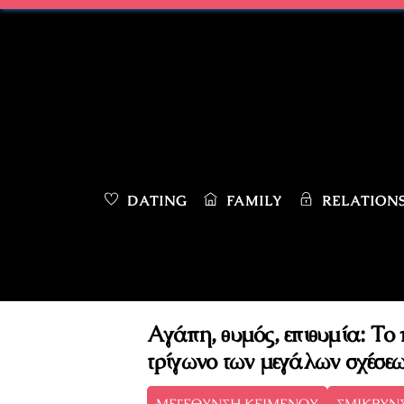
Skip
to
content
DATING
FAMILY
RELATIONS
Αγάπη, θυμός, επιθυμία: Το
τρίγωνο των μεγάλων σχέσε
ΜΕΓΕΘΥΝΣΗ ΚΕΙΜΕΝΟΥ
ΣΜΙΚΡΥΝ