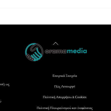
Back
To
Top
Εταιρικά Στοιχεία
or), ως
Πώς Λειτουργεί
Πολιτική Απορρήτου & Cookies
ς,
Πολιτική Πλουραλισμού και Διαφάνειας