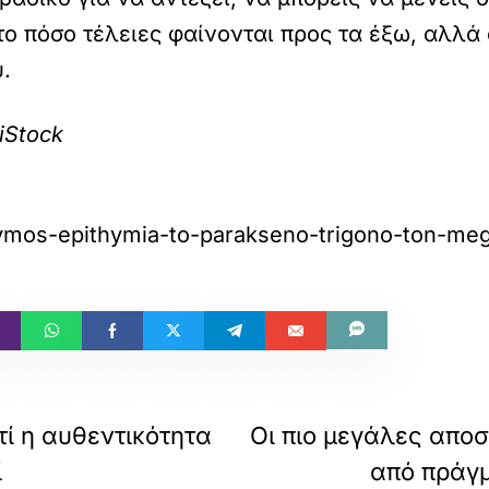
το πόσο τέλειες φαίνονται προς τα έξω, αλλ
ύ.
iStock
-thymos-epithymia-to-parakseno-trigono-ton-m
τί η αυθεντικότητα
Οι πιο μεγάλες αποσ
ί
από πράγμ