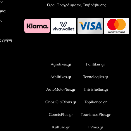
ου
Όροι Προγράμματος Επιβράβευσης
αμία
όν
ς χρήση
OramaMedia Network
Agrotikes.gr
Politikes.gr
Athlitikes.gr
Texnologika.gr
AutoMotoPlus.gr
Thisishellas.gr
GnosiGiaOlous.gr
Topikanea.gr
GoneisPlus.gr
TourismosPlus.gr
Kultura.gr
TVnea.gr