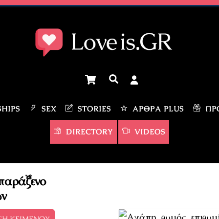
Cart
Αναζήτηση
HIPS
SEX
STORIES
ΆΡΘΡΑ PLUS
ΠΡΟ
DIRECTORY
VIDEOS
 παράξενο
ων
ΣΗ ΚΕΙΜΕΝΟΥ