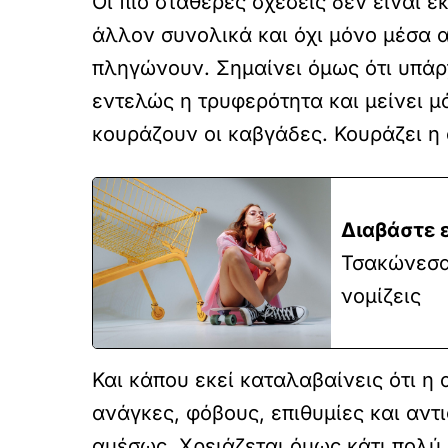
Οι πιο σταθερές σχέσεις δεν είναι ε
άλλον συνολικά και όχι μόνο μέσα α
πληγώνουν. Σημαίνει όμως ότι υπάρχ
εντελώς η τρυφερότητα και μείνει μό
κουράζουν οι καβγάδες. Κουράζει η 
Διαβάστε 
Τσακώνεσαι
νομίζεις
Και κάπου εκεί καταλαβαίνεις ότι η
ανάγκες, φόβους, επιθυμίες και αντ
αμέσως. Χρειάζεται όμως κάτι πολύ β