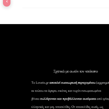
‹
Σχετικά με αυτόν τον ιστότοπο
Το Loveis.gr
αποτελεί συσσωρευτή περιεχομένου
(aggregat
εκ τούτου τα άρθρα, εικόνες και τυχόν ενσωματωμένα
βίντεο
συλλέγονται και προβάλλονται αυτόματα
από τρίτε
ελληνικές και μη, ιστοσελίδες. Οι ιστοσελίδες αυτές, ως