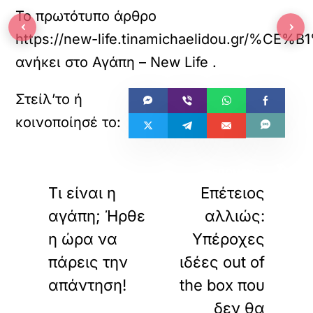
Το πρωτότυπο άρθρο
‹
›
https://new-life.tinamichaelid
ανήκει στο
Αγάπη – New Life
.
«
»
ΠΡΟΗΓΟΥΜΕΝΟ
ΕΠΟΜΕΝΟ
Τι είναι η
Επέτειος
αγάπη; Ήρθε
αλλιώς:
η ώρα να
Υπέροχες
πάρεις την
ιδέες out of
απάντηση!
the box που
δεν θα