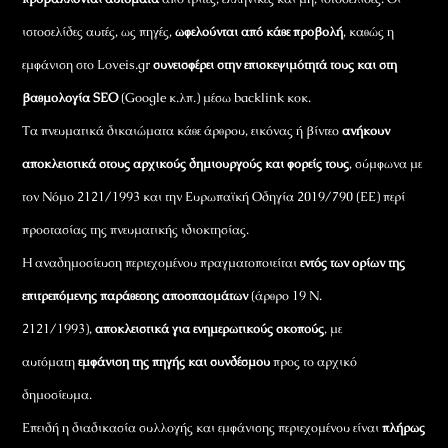
ιστοσελίδες αυτές, ως πηγές,
ωφελούνται από κάθε προβολή
, καθώς η
εμφάνιση στο Loveis.gr
συνεισφέρει στην επισκεψιμότητά τους και στη
βαθμολογία SEO
(Google κ.λπ.) μέσω backlink κοκ.
Τα πνευματικά δικαιώματα κάθε άρθρου, εικόνας ή βίντεο
ανήκουν
αποκλειστικά στους αρχικούς δημιουργούς και φορείς τους
, σύμφωνα με
τον Νόμο 2121/1993 και την Ευρωπαϊκή Οδηγία 2019/790 (ΕΕ) περί
προστασίας της πνευματικής ιδιοκτησίας.
Η αναδημοσίευση περιεχομένου πραγματοποιείται
εντός των ορίων της
επιτρεπόμενης παράθεσης αποσπασμάτων
(άρθρο 19 Ν.
2121/1993),
αποκλειστικά για ενημερωτικούς σκοπούς
, με
αυτόματη
εμφάνιση της πηγής και συνδέσμου
προς το αρχικό
δημοσίευμα.
Επειδή η διαδικασία συλλογής και εμφάνισης περιεχομένου είναι
πλήρως