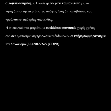
αυτοματοποιημένη
, το Loveis.gr
δεν φέρει καμία ευθύνη
για το
περιεχόμενο, την ακρίβεια, τις απόψεις ή τυχόν παραβιάσεις που
προέρχονται από τρίτες ιστοσελίδες.
Η επισκεψιμότητα μετριέται με
cookieless στατιστικά
, χωρίς χρήση
cookies ή αποθήκευση προσωπικών δεδομένων, σε
πλήρη συμμόρφωση με
τον Κανονισμό (ΕΕ) 2016/679 (GDPR)
.
Εταιρικά Στοιχεία
Πώς Λειτουργεί
Πολιτική Απορρήτου & Cookies
Πολιτική Πλουραλισμού και Διαφάνειας
Όροι Χρήσης και Πολιτική Λειτουργίας