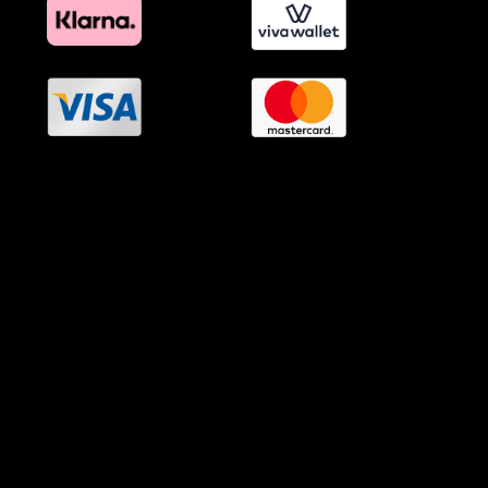
OramaMedia Network
Agrotikes.gr
Politikes.gr
Athlitikes.gr
Texnologika.gr
AutoMotoPlus.gr
Thisishellas.gr
GnosiGiaOlous.gr
Topikanea.gr
GoneisPlus.gr
TourismosPlus.gr
Kultura.gr
TVnea.gr