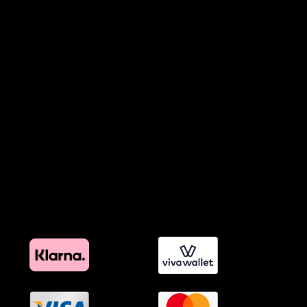
Πολιτική Απορρήτου Chatbots
Πολιτική Χρήσης Τεχνητής Νοημοσύνης
Προϊόντα Φιλικά προς το Περιβάλλον
Πολιτική Εκπτώσεων και Προσφορών
Όροι Affiliate Συνδέσμων & Προωθητικού Υλικού
Πολιτική Διαφημιστικής Διαφάνειας
Όροι Προγράμματος Επιβράβευσης