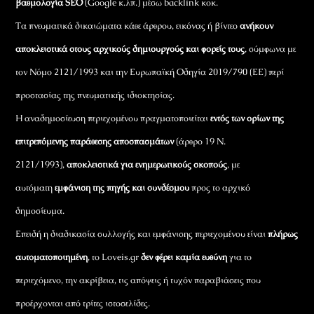
βαθμολογία SEO
(Google κ.λπ.) μέσω backlink κοκ.
Τα πνευματικά δικαιώματα κάθε άρθρου, εικόνας ή βίντεο
ανήκουν
αποκλειστικά στους αρχικούς δημιουργούς και φορείς τους
, σύμφωνα με
τον Νόμο 2121/1993 και την Ευρωπαϊκή Οδηγία 2019/790 (ΕΕ) περί
προστασίας της πνευματικής ιδιοκτησίας.
Η αναδημοσίευση περιεχομένου πραγματοποιείται
εντός των ορίων της
επιτρεπόμενης παράθεσης αποσπασμάτων
(άρθρο 19 Ν.
2121/1993),
αποκλειστικά για ενημερωτικούς σκοπούς
, με
αυτόματη
εμφάνιση της πηγής και συνδέσμου
προς το αρχικό
δημοσίευμα.
Επειδή η διαδικασία συλλογής και εμφάνισης περιεχομένου είναι
πλήρως
αυτοματοποιημένη
, το Loveis.gr
δεν φέρει καμία ευθύνη
για το
περιεχόμενο, την ακρίβεια, τις απόψεις ή τυχόν παραβιάσεις που
προέρχονται από τρίτες ιστοσελίδες.