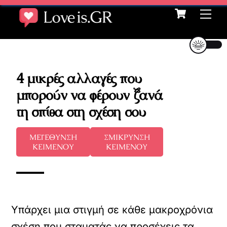
Cart
Skip
Me
to
content
4 μικρές αλλαγές που
μπορούν να φέρουν ξανά
τη σπίθα στη σχέση σου
ΜΕΓΕΘΥΝΣΗ
ΣΜΙΚΡΥΝΣΗ
ΚΕΙΜΕΝΟΥ
ΚΕΙΜΕΝΟΥ
Υπάρχει μια στιγμή σε κάθε μακροχρόνια
σχέση που σταματάς να προσέχεις τα