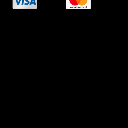
OramaMedia Network
Agrotikes.gr
Politikes.gr
Athlitikes.gr
Texnologika.gr
AutoMotoPlus.gr
Thisishellas.gr
GnosiGiaOlous.gr
Topikanea.gr
GoneisPlus.gr
TourismosPlus.gr
Kultura.gr
TVnea.gr
Loatki.gr
Upnow.gr
Loveis.gr
VresSyntages.gr