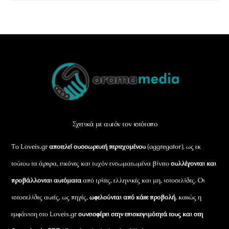
Back
To
Top
Σχετικά με αυτόν τον ιστότοπο
Το Loveis.gr
αποτελεί συσσωρευτή περιεχομένου
(aggregator), ως εκ
τούτου τα άρθρα, εικόνες και τυχόν ενσωματωμένα βίντεο
συλλέγονται και
προβάλλονται αυτόματα
από τρίτες, ελληνικές και μη, ιστοσελίδες. Οι
ιστοσελίδες αυτές, ως πηγές,
ωφελούνται από κάθε προβολή
, καθώς η
εμφάνιση στο Loveis.gr
συνεισφέρει στην επισκεψιμότητά τους και στη