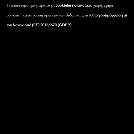
Η επισκεψιμότητα μετριέται με
cookieless στατιστικά
, χωρίς χρήση
cookies ή αποθήκευση προσωπικών δεδομένων, σε
πλήρη συμμόρφωση με
τον Κανονισμό (ΕΕ) 2016/679 (GDPR)
.
Εταιρικά Στοιχεία
Πώς Λειτουργεί
Πολιτική Απορρήτου & Cookies
Πολιτική Πλουραλισμού και Διαφάνειας
Όροι Χρήσης και Πολιτική Λειτουργίας
Όροι Αγορών, Αποστολών & Επιστροφών
Όροι Συμμετοχής σε Παιχνίδια & Διαγωνισμούς
Όροι Παραχώρησης Video