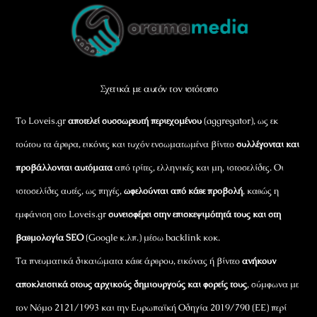
Back
To
Top
Σχετικά με αυτόν τον ιστότοπο
Το Loveis.gr
αποτελεί συσσωρευτή περιεχομένου
(aggregator), ως εκ
τούτου τα άρθρα, εικόνες και τυχόν ενσωματωμένα βίντεο
συλλέγονται και
προβάλλονται αυτόματα
από τρίτες, ελληνικές και μη, ιστοσελίδες. Οι
ιστοσελίδες αυτές, ως πηγές,
ωφελούνται από κάθε προβολή
, καθώς η
εμφάνιση στο Loveis.gr
συνεισφέρει στην επισκεψιμότητά τους και στη
βαθμολογία SEO
(Google κ.λπ.) μέσω backlink κοκ.
Τα πνευματικά δικαιώματα κάθε άρθρου, εικόνας ή βίντεο
ανήκουν
αποκλειστικά στους αρχικούς δημιουργούς και φορείς τους
, σύμφωνα με
τον Νόμο 2121/1993 και την Ευρωπαϊκή Οδηγία 2019/790 (ΕΕ) περί