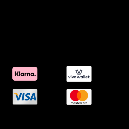
Προϊόντα Φιλικά προς το Περιβάλλον
Πολιτική Εκπτώσεων και Προσφορών
Όροι Affiliate Συνδέσμων & Προωθητικού Υλικού
Πολιτική Διαφημιστικής Διαφάνειας
Όροι Προγράμματος Επιβράβευσης
OramaMedia Network