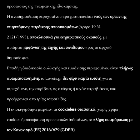
προστασίας της πνευματικής ιδιοκτησίας.
Η αναδημοσίευση περιεχομένου πραγματοποιείται
εντός των ορίων της
επιτρεπόμενης παράθεσης αποσπασμάτων
(άρθρο 19 Ν.
2121/1993),
αποκλειστικά για ενημερωτικούς σκοπούς
, με
αυτόματη
εμφάνιση της πηγής και συνδέσμου
προς το αρχικό
δημοσίευμα.
Επειδή η διαδικασία συλλογής και εμφάνισης περιεχομένου είναι
πλήρως
αυτοματοποιημένη
, το Loveis.gr
δεν φέρει καμία ευθύνη
για το
περιεχόμενο, την ακρίβεια, τις απόψεις ή τυχόν παραβιάσεις που
προέρχονται από τρίτες ιστοσελίδες.
Η επισκεψιμότητα μετριέται με
cookieless στατιστικά
, χωρίς χρήση
cookies ή αποθήκευση προσωπικών δεδομένων, σε
πλήρη συμμόρφωση με
τον Κανονισμό (ΕΕ) 2016/679 (GDPR)
.