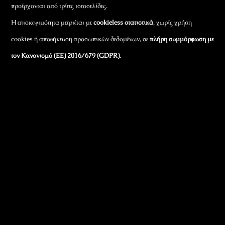
προέρχονται από τρίτες ιστοσελίδες.
Η επισκεψιμότητα μετριέται με
cookieless στατιστικά
, χωρίς χρήση
cookies ή αποθήκευση προσωπικών δεδομένων, σε
πλήρη συμμόρφωση με
τον Κανονισμό (ΕΕ) 2016/679 (GDPR)
.
Εταιρικά Στοιχεία
Πώς Λειτουργεί
Πολιτική Απορρήτου & Cookies
Πολιτική Πλουραλισμού και Διαφάνειας
Όροι Χρήσης και Πολιτική Λειτουργίας
Όροι Αγορών, Αποστολών & Επιστροφών
Όροι Συμμετοχής σε Παιχνίδια & Διαγωνισμούς