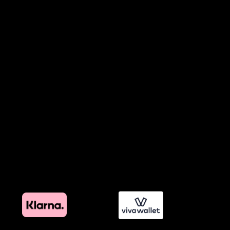
Όροι Παραχώρησης Video
Πολιτική Απορρήτου Chatbots
Πολιτική Χρήσης Τεχνητής Νοημοσύνης
Προϊόντα Φιλικά προς το Περιβάλλον
Πολιτική Εκπτώσεων και Προσφορών
Όροι Affiliate Συνδέσμων & Προωθητικού Υλικού
Πολιτική Διαφημιστικής Διαφάνειας
Όροι Προγράμματος Επιβράβευσης