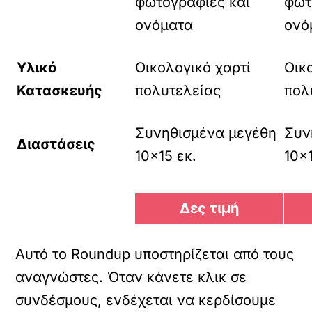
φωτογραφίες και
φωτ
ονόματα
ονό
Υλικό
Οικολογικό χαρτί
Οικ
Κατασκευής
πολυτελείας
πολ
Συνηθισμένα μεγέθη
Συν
Διαστάσεις
10×15 εκ.
10×1
Δες τιμή
Αυτό το Roundup υποστηρίζεται από τους
αναγνώστες. Όταν κάνετε κλικ σε
συνδέσμους, ενδέχεται να κερδίσουμε