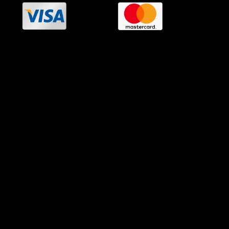
OramaMedia Network
Agrotikes.gr
Politikes.gr
Athlitikes.gr
Texnologika.gr
AutoMotoPlus.gr
Thisishellas.gr
GnosiGiaOlous.gr
Topikanea.gr
GoneisPlus.gr
TourismosPlus.gr
Kultura.gr
TVnea.gr
Loatki.gr
Upnow.gr