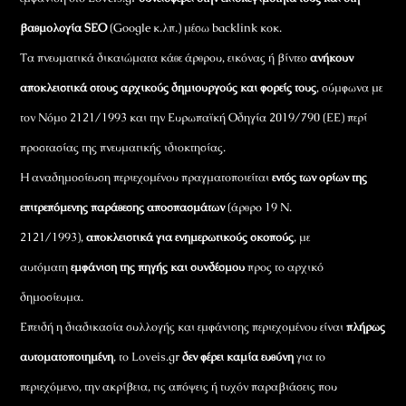
βαθμολογία SEO
(Google κ.λπ.) μέσω backlink κοκ.
Τα πνευματικά δικαιώματα κάθε άρθρου, εικόνας ή βίντεο
ανήκουν
αποκλειστικά στους αρχικούς δημιουργούς και φορείς τους
, σύμφωνα με
τον Νόμο 2121/1993 και την Ευρωπαϊκή Οδηγία 2019/790 (ΕΕ) περί
προστασίας της πνευματικής ιδιοκτησίας.
Η αναδημοσίευση περιεχομένου πραγματοποιείται
εντός των ορίων της
επιτρεπόμενης παράθεσης αποσπασμάτων
(άρθρο 19 Ν.
2121/1993),
αποκλειστικά για ενημερωτικούς σκοπούς
, με
αυτόματη
εμφάνιση της πηγής και συνδέσμου
προς το αρχικό
δημοσίευμα.
Επειδή η διαδικασία συλλογής και εμφάνισης περιεχομένου είναι
πλήρως
αυτοματοποιημένη
, το Loveis.gr
δεν φέρει καμία ευθύνη
για το
περιεχόμενο, την ακρίβεια, τις απόψεις ή τυχόν παραβιάσεις που