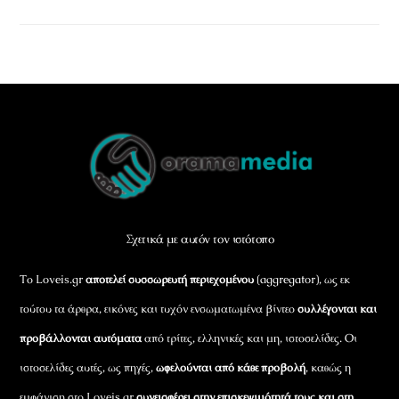
Back
To
Top
Σχετικά με αυτόν τον ιστότοπο
Το Loveis.gr
αποτελεί συσσωρευτή περιεχομένου
(aggregator), ως εκ
τούτου τα άρθρα, εικόνες και τυχόν ενσωματωμένα βίντεο
συλλέγονται και
προβάλλονται αυτόματα
από τρίτες, ελληνικές και μη, ιστοσελίδες. Οι
ιστοσελίδες αυτές, ως πηγές,
ωφελούνται από κάθε προβολή
, καθώς η
εμφάνιση στο Loveis.gr
συνεισφέρει στην επισκεψιμότητά τους και στη